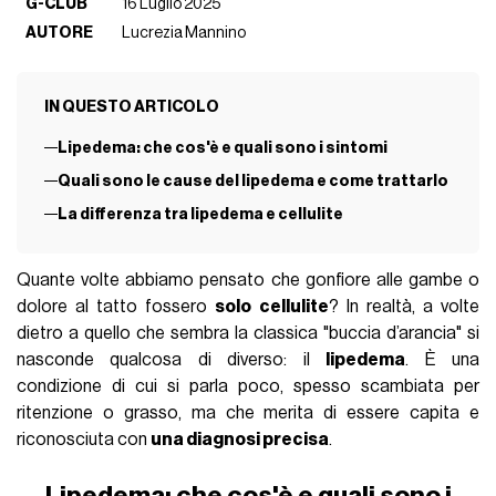
G-CLUB
16 Luglio 2025
AUTORE
Lucrezia Mannino
IN QUESTO ARTICOLO
Lipedema: che cos'è e quali sono i sintomi
Quali sono le cause del lipedema e come trattarlo
La differenza tra lipedema e cellulite
Quante volte abbiamo pensato che gonfiore alle gambe o
dolore al tatto fossero
solo cellulite
? In realtà, a volte
dietro a quello che sembra la classica "buccia d’arancia" si
nasconde qualcosa di diverso: il
lipedema
. È una
condizione di cui si parla poco, spesso scambiata per
ritenzione o grasso, ma che merita di essere capita e
riconosciuta con
una diagnosi precisa
.
Lipedema: che cos'è e quali sono i