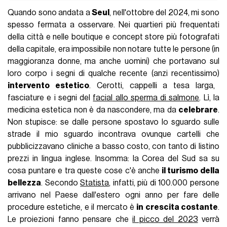
Quando sono andata a
Seul
, nell'ottobre del 2024, mi sono
spesso fermata a osservare. Nei quartieri più frequentati
della città e nelle boutique e concept store più fotografati
della capitale, era impossibile non notare tutte le persone (in
maggioranza donne, ma anche uomini) che portavano sul
loro corpo i segni di qualche recente (anzi recentissimo)
intervento estetico
. Cerotti, cappelli a tesa larga,
fasciature e i segni del
facial allo sperma di salmone
. Lì, la
medicina estetica non è da nascondere, ma da
celebrare
.
Non stupisce: se dalle persone spostavo lo sguardo sulle
strade il mio sguardo incontrava ovunque cartelli che
pubblicizzavano cliniche a basso costo, con tanto di listino
prezzi in lingua inglese. Insomma: la Corea del Sud sa su
cosa puntare e tra queste cose c'è anche
il turismo della
bellezza
. Secondo
Statista
, infatti, più di 100.000 persone
arrivano nel Paese dall'estero ogni anno per fare delle
procedure estetiche, e il mercato è
in crescita costante
.
Le proiezioni fanno pensare che
il picco del 2023
verrà