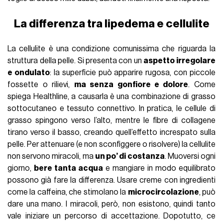
La differenza tra lipedema e cellulite
La cellulite è una condizione comunissima che riguarda la
struttura della pelle. Si presenta con un
aspetto irregolare
e ondulato
: la superficie può apparire rugosa, con piccole
fossette o rilievi,
ma senza gonfiore e dolore
. Come
spiega Healthline, a causarla è una combinazione di grasso
sottocutaneo e tessuto connettivo. In pratica, le cellule di
grasso spingono verso l’alto, mentre le fibre di collagene
tirano verso il basso, creando quell’effetto increspato sulla
pelle. Per attenuare (e non sconfiggere o risolvere) la cellulite
non servono miracoli, ma
un po’ di costanza
. Muoversi ogni
giorno,
bere tanta acqua
e mangiare in modo equilibrato
possono già fare la differenza. Usare creme con ingredienti
come la caffeina, che stimolano la
microcircolazione
, può
dare una mano. I miracoli, però, non esistono, quindi tanto
vale iniziare un percorso di accettazione. Dopotutto, ce