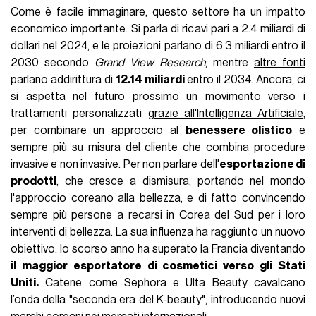
Come è facile immaginare, questo settore ha un impatto
economico importante. Si parla di ricavi pari a 2.4 miliardi di
dollari nel 2024, e le proiezioni parlano di 6.3 miliardi entro il
2030 secondo
Grand View Research
, mentre
altre fonti
parlano addirittura di
12.14 miliardi
entro il 2034. Ancora, ci
si aspetta nel futuro prossimo un movimento verso i
trattamenti personalizzati
grazie all'Intelligenza Artificiale
,
per combinare un approccio al
benessere olistico
e
sempre più su misura del cliente che combina procedure
invasive e non invasive. Per non parlare dell'
esportazione di
prodotti
, che cresce a dismisura, portando nel mondo
l'approccio coreano alla bellezza, e di fatto convincendo
sempre più persone a recarsi in Corea del Sud per i loro
interventi di bellezza. La sua influenza ha raggiunto un nuovo
obiettivo: lo scorso anno ha superato la Francia diventando
il maggior esportatore di cosmetici verso gli Stati
Uniti.
Catene come Sephora e Ulta Beauty cavalcano
l’onda della "seconda era del K-beauty", introducendo nuovi