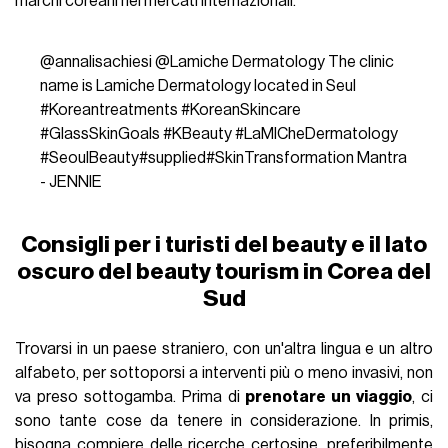
marchi coreani nei mercati internazionali.
@annalisachiesi
@Lamiche Dermatology The clinic
name is Lamiche Dermatology located in Seul
#Koreantreatments
#KoreanSkincare
#GlassSkinGoals
#KBeauty
#LaMICheDermatology
#SeoulBeauty
#supplied
#SkinTransformation
Mantra
- JENNIE
Consigli per i turisti del beauty e il lato
oscuro del beauty tourism in Corea del
Sud
Trovarsi in un paese straniero, con un'altra lingua e un altro
alfabeto, per sottoporsi a interventi più o meno invasivi, non
va preso sottogamba. Prima di
prenotare un viaggio
, ci
sono tante cose da tenere in considerazione. In primis,
bisogna compiere delle ricerche certosine, preferibilmente