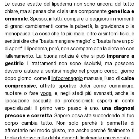
Le cause esatte del lipedema non sono ancora del tutto
chiare, ma si pensa che ci sia una componente
genetica
e
ormonale
. Spesso, infatti, compare o peggiora in momenti
di grandi cambiamenti come la pubertà, la gravidanza o la
menopausa. La cosa che fa più male, oltre ai sintomi fisici, è
sentirsi dire che "basta mangiare meglio" o "basta fare un po’
di sport". Il lipedema, però, non scompare con la dieta né con
l’allenamento. La buona notizia è che si può
imparare a
gestirlo
. I trattamenti non sono risolutivi, ma possono
davvero aiutare a sentirsi meglio nel proprio corpo, giorno
dopo giorno: come il
linfodrenaggio
manuale, l’uso di
calze
compressive
, attività sportive dolci come camminare,
nuotare o fare
yoga
, e, negli stadi più avanzati, anche la
liposuzione eseguita da professionisti esperti in centri
specializzati. Il primo vero passo è uno:
una diagnosi
precoce e corretta
. Sapere cosa sta succedendo al tuo
corpo cambia tutto. Non solo perché ti permette di
affrontarlo nel modo giusto, ma anche perché finalmente ti
toglie di dosso mille dubbi, dandoti finalmente una risposta.