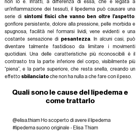
non lo è. Infatti, a differenza di essa, che è legata a
un'infiammazione dei tessuti, il lipedema può causare una
serie di
sintomi fisici che vanno ben oltre l’aspetto
:
gonfiore persistente, dolore alla pressione, pelle morbida e
spugnosa, facilità nel formarsi lividi, vene evidenti e una
costante sensazione di
pesantezza
. In alcuni casi, può
diventare talmente fastidioso da limitare i movimenti
quotidiani. Una delle caratteristiche più riconoscibili è il
contrasto tra la parte inferiore del corpo, visibilmente più
“piena”, e la parte superiore, che resta snella, creando un
effetto
sbilanciato
che non ha nulla a che fare con il peso.
Quali sono le cause del lipedema e
come trattarlo
@elisa.thiam
Ho scoperto di avere il lipedema
#lipedema
suono originale - Elisa Thiam