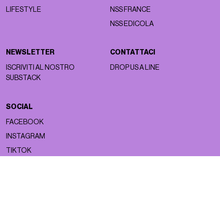
LIFESTYLE
NSS FRANCE
NSS EDICOLA
NEWSLETTER
CONTATTACI
ISCRIVITI AL NOSTRO
DROP US A LINE
SUBSTACK
SOCIAL
FACEBOOK
INSTAGRAM
TIKTOK
Copyright ©2026 nss magazine srls
- All rights reserved
nss magazine srls - P.IVA 12275110968
©2026 nss magazine testata giornalistica registrata presso il Tribunale di
Milano. Aut. n° 77 del 13/5/2022