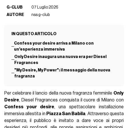
G-CLUB
07 Luglio 2026
AUTORE
nss g-club
IN QUESTO ARTICOLO
Confess your desire arriva a Milano con
un'esperienza immersiva
Only Desire inaugura una nuova era per Diesel
Fragrances
"My Desire, My Power": il messaggio della nuova
fragranza
Per celebrare il lancio della nuova fragranza femminile
Only
Desire
, Diesel Fragrances conquista il cuore di Milano con
Confess your desire
, una spettacolare installazione
immersiva allestita in
Piazza San Babila
. Attraverso questa
esperienza, il pubblico è invitato a dare voce ai propri
desideri più profondi, alle proprie aspirazioni e ambizioni,