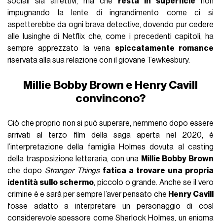
sociali sia affettivi, ma che
resta in superficie
non
impugnando la lente di ingrandimento come ci si
aspetterebbe da ogni brava detective, dovendo pur cedere
alle lusinghe di Netflix che, come i precedenti capitoli, ha
sempre apprezzato la vena
spiccatamente romance
riservata alla sua relazione con il giovane Tewkesbury.
Millie Bobby Brown e Henry Cavill
convincono?
Ciò che proprio non si può superare, nemmeno dopo essere
arrivati al terzo film della saga aperta nel 2020, è
l’interpretazione della famiglia Holmes dovuta al casting
della trasposizione letteraria, con una
Millie Bobby Brown
che dopo
Stranger Things
fatica a trovare una propria
identità sullo schermo
, piccolo o grande. Anche se il vero
crimine è e sarà per sempre l’aver pensato che
Henry Cavill
fosse adatto a interpretare un personaggio di così
considerevole spessore come Sherlock Holmes, un enigma