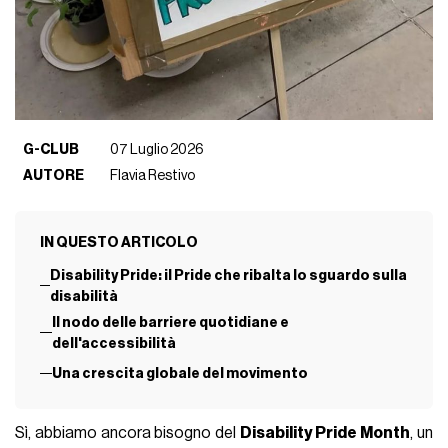
G-CLUB
07 Luglio 2026
AUTORE
Flavia Restivo
IN QUESTO ARTICOLO
Disability Pride: il Pride che ribalta lo sguardo sulla
disabilità
Il nodo delle barriere quotidiane e
dell'accessibilità
Una crescita globale del movimento
Sì, abbiamo ancora bisogno del
Disability Pride Month
, un