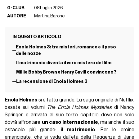
G-CLUB
08 Luglio 2026
AUTORE
Martina Barone
IN QUESTO ARTICOLO
Enola Holmes 3: tra misteri, romance e il peso
delle nozze
Il matrimonio diventa il vero mistero del film
Millie Bobby Brown e Henry Cavill convincono?
La recensione di Enola Holmes 3
Enola Holmes
si è fatta grande. La saga originale di Netflix,
basata sui volumi
The Enola Holmes Mysteries
di Nancy
Springer, è arrivata al suo terzo capitolo dove non solo
dovrà affrontare
un caso internazionale
, ma anche il suo
ostacolo più grande:
il matrimonio
. Per le eroine
emancipate, che si vada dall’età della
Reggenza
di
Jane