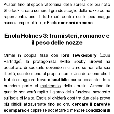
Austen
fino all’epoca vittoriana della sorella del più noto
Sherlock, ci sarà sempre il grande scoglio delle nozze come
rappresentazione di tutto ciò contro cui le personagge
hanno sempre lottato, e Enola
non sarà da meno
.
Enola Holmes 3: tra misteri, romance e
il peso delle nozze
Ormai in coppia fissa con
lord Tewkesbury
(Louis
Partridge), la protagonista (
Millie Bobby Brown
) ha
accettato di sposarlo dovendo rinunciare se non alla sua
libertà, quanto meno al proprio nome. Una decisione che il
fratello maggiore trova
discutibile
, pur acconsentendo a
prendere parte al
matrimonio
della sorella. Almeno fin
quando non verrà rapito il giorno della funzione, nascosto
sull’isola di Malta. Enola si dividerà così tra due delle prove
più difficili attraversate fino ad ora:
cercare il parente
scomparso
e capire se accettare o meno
le condizioni di