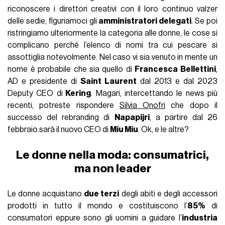
riconoscere i direttori creativi con il loro continuo valzer
delle sedie, figuriamoci gli
amministratori delegati
. Se poi
ristringiamo ulteriormente la categoria alle donne, le cose si
complicano perché l’elenco di nomi tra cui pescare si
assottiglia notevolmente. Nel caso vi sia venuto in mente un
nome è probabile che sia quello di
Francesca Bellettini
,
AD e presidente di
Saint Laurent
dal 2013 e dal 2023
Deputy CEO di
Kering
. Magari, intercettando le news più
recenti, potreste rispondere
Silvia Onofri
che dopo il
successo del rebranding di
Napapijri
, a partire dal 26
febbraio sarà il nuovo CEO di
Miu Miu
. Ok, e le altre?
Le donne nella moda: consumatrici,
ma non leader
Le donne acquistano
due terzi
degli abiti e degli accessori
prodotti in tutto il mondo e costituiscono l’
85%
di
consumatori eppure sono gli uomini a guidare l’
industria