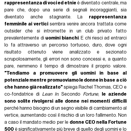
rappresentanza di voci ed etnie
è diventato centrale, ma
pare che, dopo una serie di segnali incoraggianti, sia
diventato anche stagnante. La
rappresentanza
femminile ai vertici
sembra venire ancora trattata come
outsider che si intromette in un club privato fatto
prevalentemente di
uomini bianchi
. E chi riesci ad entrarci
lo fa attraverso un percorso tortuoso, duro, dove ogni
risultato ottenuto viene analizzato e sezionato
scrupolosamente, gli errori non sono concessi e, a quanto
pare, nemmeno il tempo di dimostrare il proprio valore.
"Tendiamo a promuovere gli uomini in base al
potenziale mentre promuoviamo le donne in base a ciò
che hanno già realizzato"
spiega Rachel Thomas, CEO e
co-fondatrice di
Lean In
. Secondo
Fortune
,
le aziende
sono solite rivolgersi alle donne nei momenti difficili
perché hanno bisogno di un segno visibile di cambiamento al
vertice, aumentando così il rischio di un loro fallimento. Non
a caso il mandato medio per le
donne CEO nella Fortune
500
è significativamente più breve di quello degli uomini e lo