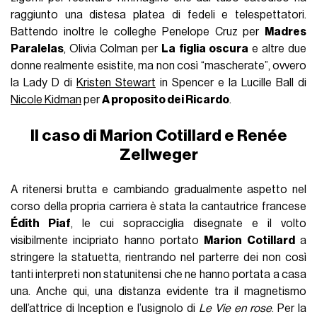
raggiunto una distesa platea di fedeli e telespettatori.
Battendo inoltre le colleghe Penelope Cruz per
Madres
Paralelas
, Olivia Colman per
La figlia oscura
e altre due
donne realmente esistite, ma non così “mascherate”, ovvero
la Lady D di
Kristen Stewart
in Spencer e la Lucille Ball di
Nicole Kidman
per
A proposito dei Ricardo
.
Il caso di Marion Cotillard e Renée
Zellweger
A ritenersi brutta e cambiando gradualmente aspetto nel
corso della propria carriera è stata la cantautrice francese
Édith Piaf
, le cui sopracciglia disegnate e il volto
visibilmente incipriato hanno portato
Marion Cotillard
a
stringere la statuetta, rientrando nel parterre dei non così
tanti interpreti non statunitensi che ne hanno portata a casa
una. Anche qui, una distanza evidente tra il magnetismo
dell’attrice di Inception e l’usignolo di
Le Vie en rose
. Per la