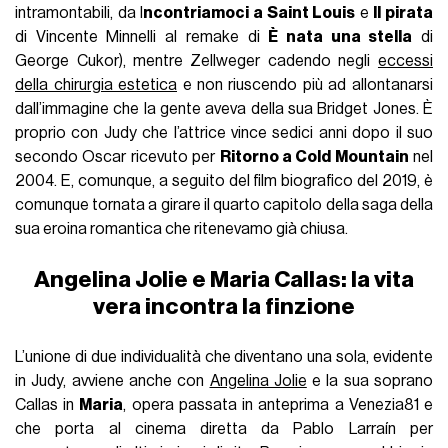
intramontabili, da I
ncontriamoci a Saint Louis
e
Il pirata
di Vincente Minnelli al remake di
È nata una stella
di
George Cukor), mentre Zellweger cadendo negli
eccessi
della chirurgia estetica
e non riuscendo più ad allontanarsi
dall’immagine che la gente aveva della sua Bridget Jones. È
proprio con Judy che l’attrice vince sedici anni dopo il suo
secondo Oscar ricevuto per
Ritorno a Cold Mountain
nel
2004. E, comunque, a seguito del film biografico del 2019, è
comunque tornata a girare il quarto capitolo della saga della
sua eroina romantica che ritenevamo già chiusa.
Angelina Jolie e Maria Callas: la vita
vera incontra la finzione
L’unione di due individualità che diventano una sola, evidente
in Judy, avviene anche con
Angelina Jolie
e la sua soprano
Callas in
Maria
, opera passata in anteprima a Venezia81 e
che porta al cinema diretta da Pablo Larraín per