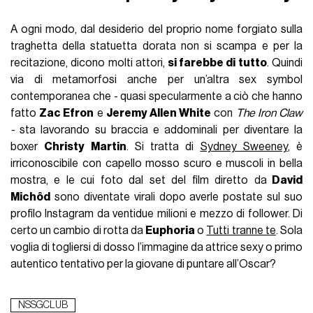
A ogni modo, dal desiderio del proprio nome forgiato sulla
traghetta della statuetta dorata non si scampa e per la
recitazione, dicono molti attori,
si farebbe di tutto
. Quindi
via di metamorfosi anche per un’altra sex symbol
contemporanea che - quasi specularmente a ciò che hanno
fatto
Zac Efron
e
Jeremy Allen White
con
The Iron Claw
-
sta lavorando su braccia e addominali per diventare la
boxer
Christy Martin
. Si tratta di
Sydney Sweeney
, è
irriconoscibile con capello mosso scuro e muscoli in bella
mostra, e le cui foto dal set del film diretto da
David
Michôd
sono diventate virali dopo averle postate sul suo
profilo Instagram da ventidue milioni e mezzo di follower. Di
certo un cambio di rotta da
Euphoria
o
Tutti tranne te
. Sola
voglia di togliersi di dosso l’immagine da attrice sexy o primo
autentico tentativo per la giovane di puntare all’Oscar?
NSSGCLUB