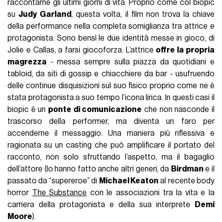
raccontarne gli ultimi giorni di vita. Proprio come col biopic
su
Judy Garland
, questa volta, il film non trova la chiave
della performance nella completa somiglianza tra attrice e
protagonista. Sono bensì le due identità messe in gioco, di
Jolie e Callas, a farsi giocoforza. L’attrice
offre la propria
magrezza
- messa sempre sulla piazza da quotidiani e
tabloid, da siti di gossip e chiacchiere da bar - usufruendo
delle continue disquisizioni sul suo fisico proprio come ne è
stata protagonista a suo tempo l’icona lirica. In questi casi il
biopic è un
ponte di comunicazione
che non nasconde il
trascorso della performer, ma diventa un faro per
accenderne il messaggio. Una maniera più riflessiva e
ragionata su un casting che può amplificare il portato del
racconto, non solo sfruttando l’aspetto, ma il bagaglio
dell’attore (lo hanno fatto anche altri generi, da
Birdman
e il
passato da “supereroe” di
Michael Keaton
al recente body
horror
The Substance
con le associazioni tra la vita e la
carriera della protagonista e della sua interprete
Demi
Moore
).