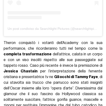
Un post condiviso da Searchlight Pictures (@searchlightpics)
Theron conquistò i votanti dell’Academy con la sua
performance, che ricorderanno tutti nel tempo come la
completa trasformazione
dell’attrice, calata in un corpo
e con un viso insoliti rispetto alle sue passeggiate sul
tappeto rosso. Caso più recente è invece la premiazione di
Jessica Chastain
per l’interpretazione della fervente
cristiana e presentatrice tv ne
Gli occhi di Tammy Faye
, di
cui stavolta sia trucco che parrucco sono stati insigniti
dell’Oscar insieme alla loro “opera d’arte”. Diversissima dal
glamour che il suo fascino da Hollywood classica sa
solitamente suscitare, l’attrice gonfia guance, mascelle e
zigomi per restituire l’immagine che dal tubo catodico ha