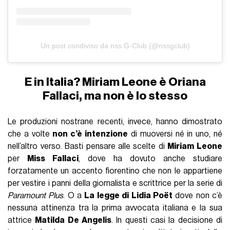
Un post condiviso da nss G-Club (@nssgclub)
E in Italia? Miriam Leone è Oriana
Fallaci, ma non è lo stesso
Le produzioni nostrane recenti, invece, hanno dimostrato
che a volte
non c’è intenzione
di muoversi né in uno, né
nell’altro verso. Basti pensare alle scelte di
Miriam Leone
per
Miss Fallaci
, dove ha dovuto anche studiare
forzatamente un accento fiorentino che non le appartiene
per vestire i panni della giornalista e scrittrice per la serie di
Paramount Plus
. O a
La legge di Lidia Poët
dove non c’è
nessuna attinenza tra la prima avvocata italiana e la sua
attrice
Matilda De Angelis
. In questi casi la decisione di