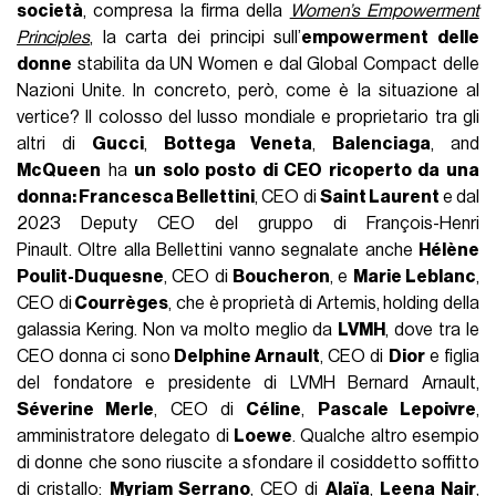
società
, compresa la firma della
Women’s Empowerment
Principles
, la carta dei principi sull’
empowerment delle
donne
stabilita da UN Women e dal Global Compact delle
Nazioni Unite. In concreto, però, come è la situazione al
vertice? Il colosso del lusso mondiale e proprietario tra gli
altri di
Gucci
,
Bottega Veneta
,
Balenciaga
, and
McQueen
ha
un solo posto di CEO ricoperto da una
donna: Francesca Bellettini
, CEO di
Saint Laurent
e dal
2023 Deputy CEO del gruppo di François-Henri
Pinault. Oltre alla Bellettini vanno segnalate anche
Hélène
Poulit-Duquesne
, CEO di
Boucheron
, e
Marie Leblanc
,
CEO di
Courrèges
, che è proprietà di Artemis, holding della
galassia Kering. Non va molto meglio da
LVMH
, dove tra le
CEO donna ci sono
Delphine Arnault
, CEO di
Dior
e figlia
del fondatore e presidente di LVMH Bernard Arnault,
Séverine Merle
, CEO di
Céline
,
Pascale Lepoivre
,
amministratore delegato di
Loewe
. Qualche altro esempio
di donne che sono riuscite a sfondare il cosiddetto soffitto
di cristallo:
Myriam Serrano
, CEO di
Alaïa
,
Leena Nair
,