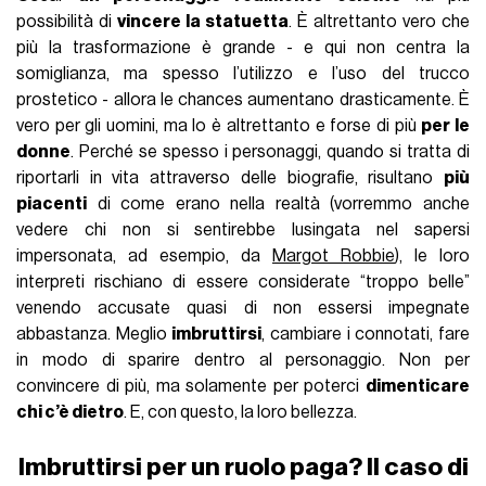
possibilità di
vincere la statuetta
. È altrettanto vero che
più la trasformazione è grande - e qui non centra la
somiglianza, ma spesso l’utilizzo e l’uso del trucco
prostetico - allora le chances aumentano drasticamente. È
vero per gli uomini, ma lo è altrettanto e forse di più
per le
donne
. Perché se spesso i personaggi, quando si tratta di
riportarli in vita attraverso delle biografie, risultano
più
piacenti
di come erano nella realtà (vorremmo anche
vedere chi non si sentirebbe lusingata nel sapersi
impersonata, ad esempio, da
Margot Robbie
), le loro
interpreti rischiano di essere considerate “troppo belle”
venendo accusate quasi di non essersi impegnate
abbastanza. Meglio
imbruttirsi
, cambiare i connotati, fare
in modo di sparire dentro al personaggio. Non per
convincere di più, ma solamente per poterci
dimenticare
chi c’è dietro
. E, con questo, la loro bellezza.
Imbruttirsi per un ruolo paga? Il caso di