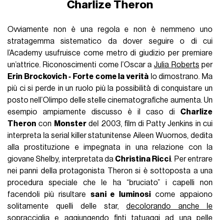
Charlize Theron
Ovviamente non è una regola e non è nemmeno uno
stratagemma sistematico da dover seguire o di cui
l’Academy usufruisce come metro di giudizio per premiare
un’attrice. Riconoscimenti come l’Oscar a
Julia Roberts
per
Erin Brockovich - Forte come la verità
lo dimostrano. Ma
più ci si perde in un ruolo più la possibilità di conquistare un
posto nell’Olimpo delle stelle cinematografiche aumenta. Un
esempio ampiamente discusso è il caso di
Charlize
Theron
con
Monster
del 2003, film di Patty Jenkins in cui
interpreta la serial killer statunitense Aileen Wuornos, dedita
alla prostituzione e impegnata in una relazione con la
giovane Shelby, interpretata da
Christina Ricci
. Per entrare
nei panni della protagonista Theron si è sottoposta a una
procedura speciale che le ha “bruciato” i capelli non
facendoli più risultare
sani e luminosi
come appaiono
solitamente quelli delle star,
decolorando anche le
sopracciglia
e aggiungendo finti tatuaggi ad una pelle