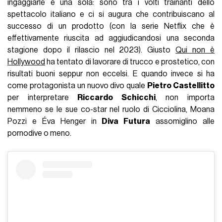
ingaggiarle è una sola: sono tra i volti trainanti dello
spettacolo italiano e ci si augura che contribuiscano al
successo di un prodotto (con la serie Netflix che è
effettivamente riuscita ad aggiudicandosi una seconda
stagione dopo il rilascio nel 2023). Giusto
Qui non è
Hollywood
ha tentato di lavorare di trucco e prostetico, con
risultati buoni seppur non eccelsi. E quando invece si ha
come protagonista un nuovo divo quale
Pietro Castellitto
per interpretare
Riccardo Schicchi
, non importa
nemmeno se le sue co-star nel ruolo di Cicciolina, Moana
Pozzi e Éva Henger in
Diva Futura
assomiglino alle
pornodive o meno.