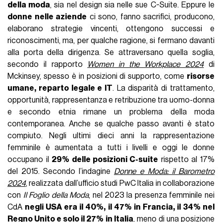
della moda
, sia nel design sia nelle sue C-Suite. Eppure le
donne nelle aziende
ci sono, fanno sacrifici, producono,
elaborano strategie vincenti, ottengono successi e
riconoscimenti, ma, per qualche ragione, si fermano davanti
alla porta della dirigenza. Se attraversano quella soglia,
secondo il rapporto
Women in the Workplace 2024
di
Mckinsey, spesso è in posizioni di supporto, come
risorse
umane, reparto legale e IT
. La disparità di trattamento,
opportunità, rappresentanza e retribuzione tra uomo-donna
e secondo etnia rimane un problema della moda
contemporanea. Anche se qualche passo avanti è stato
compiuto. Negli ultimi dieci anni la rappresentazione
femminile è aumentata a tutti i livelli e oggi le donne
occupano il
29% delle posizioni C-suite
rispetto al 17%
del 2015. Secondo l’indagine
Donne e Moda: il Barometro
2024
, realizzata dall’ufficio studi PwC Italia in collaborazione
con
Il Foglio della Moda
, nel 2023 la presenza femminile nei
CdA
negli USA era il 40%, il 47% in Francia, il 34% nel
Regno Unito e solo il 27% in Italia
, meno di una posizione