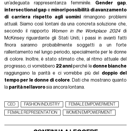
un’adeguata rappresentanza femminile.
Gender gap
,
intersectional gap
e
minori possibilità̀ di avanzamento
di carriera rispetto agli uomini
rimangono problemi
attuali. Siamo così lontani da una concreta soluzione che,
secondo il rapporto
Women in the Workplace 2024
di
McKinsey riguardante gli Stati Uniti, i passi in avanti fatti
finora saranno probabilmente soggetti a un forte
rallentamento nel lungo periodo, specialmente per le donne
di colore. Inoltre, è stato stimato che, al ritmo attuale del
progresso, ci vorrebbero
22 anni
perché le
donne bianche
raggiungano la parità e ci vorrebbe più del
doppio del
tempo per le donne di colore
. Dati che mostrano quanto
la
parità nel lavoro
sia ancora lontana.
CEO
FASHION INDUSTRY
FEMALE EMPOWERMENT
FEMALE REPRESENTATION
WOMEN EMPOWERMENT