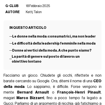
G-CLUB
18 Febbraio 2025
AUTORE
Kettj Talon
IN QUESTO ARTICOLO
Le donne nella moda: consumatrici, ma non leader
Le difficoltà della leadership femminile nella moda
Donne ai vertici della moda. A che punto siamo?
La parità di genere sul posto di lavoro: un
obiettivo lontano
Facciamo un gioco. Chiudete gli occhi, riflettete e non
barate cercando su Google. Ora, ditemi il nome di una
CEO
della moda
. Lo sappiamo, è difficile. Forse vengono in
mente
Bernard Arnault
o
François-Henri Pinault
,
magari
Marco Bizzarri
, fino a poco tempo fa legato a
Gucci. Parliamo di un argomento di nicchia: già fatichiamo a