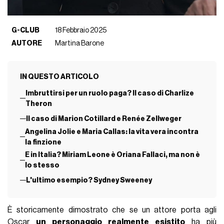
G-CLUB
18 Febbraio 2025
AUTORE
Martina Barone
IN QUESTO ARTICOLO
Imbruttirsi per un ruolo paga? Il caso di Charlize
Theron
Il caso di Marion Cotillard e Renée Zellweger
Angelina Jolie e Maria Callas: la vita vera incontra
la finzione
E in Italia? Miriam Leone è Oriana Fallaci, ma non è
lo stesso
L'ultimo esempio? Sydney Sweeney
È storicamente dimostrato che se un attore porta agli
Oscar
un personaggio realmente esistito
ha più