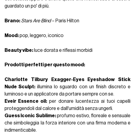
guardato un po' di più.
Brano:
Stars Are Blind
– Paris Hilton
Mood:
pop, leggero,
iconico
Beauty vibe:
luce dorata e riflessi morbidi
Prodotti perfetti per questo mood
:
Charlotte Tilbury Exagger-Eyes Eyeshadow Stick
Nude Sculpt:
illumina lo sguardo con un finish discreto e
luminoso
e un applicatore da portare sempre con se.
Eveir Essence oil:
per donare lucentezza ai tuoi capelli
proteggendoli dal calore e dall'umidità senza ungerli.
Guess Iconic Sublime:
profumo estivo
, floreale e sensuale
che simboleggia la forza interiore con una firma moderna e
indimenticabile.