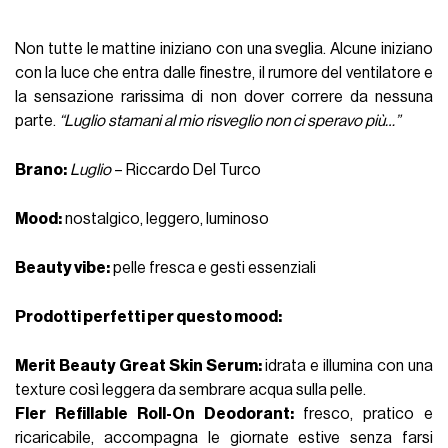
Non tutte le mattine iniziano con una sveglia.
Alcune iniziano
con la luce che entra dalle finestre, il rumore del ventilatore e
la sensazione
rarissima
di non dover correre da nessuna
parte.
“Luglio stamani al mio risveglio non ci speravo più…”
Brano
:
Luglio
– Riccardo Del Turco
Mood
:
nostalgico, leggero, luminoso
Beauty vibe
:
pelle fresca e gesti essenziali
Prodotti perfetti per questo mood
:
Merit Beauty Great Skin Serum
:
idrata e illumina con una
texture così leggera da sembrare acqua sulla pelle.
Fler Refillable Roll-On Deodorant:
fresco, pratico e
ricaricabile, accompagna le giornate estive senza farsi