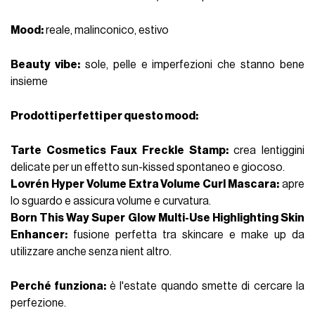
Mood
:
reale, malinconico, estivo
Beauty vibe
:
sole, pelle e imperfezioni che stanno bene
insieme
Prodotti perfetti per questo mood:
Tarte Cosmetics Faux Freckle Stamp
:
crea
lentiggini
delicate per un effetto sun-kissed spontaneo e giocoso.
Lovrén Hyper Volume Extra Volume Curl Mascara
:
apre
lo sguardo
e assicura volume e curvatura.
Born This Way Super Glow
Multi-Use Highlighting Skin
Enhancer
:
fusione perfetta tra skincare e make up da
utilizzare anche senza nient altro.
Perché funziona
:
è l'estate quando smette di cercare la
perfezione.