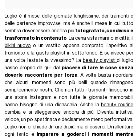
Luglio
è il mese delle giornate lunghissime, dei tramonti e
delle partenze improvvise
, m
a è anche il mese in cui tutto
sembra dover essere
ancora più
fotografato, condiviso e
trasformato in contenuto
.
La cena vista mare
o in città, i
l
bikini nuovo
o un vestito appena comprato, l’
aperitivo
al
tramonto
e l
a
giusta
playlist
in sottofondo.
E se invece per
una volta l'estate la vivessimo?
La
beauty playlist
di luglio
nasce proprio da qui: dal
piacere di fare le cose senza
doverle raccontare per forza
.
A volte basta ricordarsi
che alcuni momenti sono più belli quando rimangono
semplicemente nostri. Che non tutti i tramonti finiscono in
una storia Instagram e non tutte le giornate memorabili
hanno bisogno di una didascalia.
Anche la
beauty routine
cambia e si alleggerisce ancora di più. Diventa intuitiva,
veloce, un po' spettinata e decisamente meno performativa.
Luglio non ci chiede di fare di più
, ma
di esserci. Di rallentare
ogni tanto e
imparare a goderci i momenti mentre