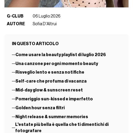
G-CLUB
06 Luglio 2026
AUTORE
Sofia D'Altrui
IN QUESTO ARTICOLO
Come usare la beauty playlist di luglio 2026
Una canzone per ogni momento beauty
Risveglio lento e senza notifiche
Self-care che profuma di vacanza
Mid-day glow & sunscreen reset
Pomeriggio sun-kissed e imperfetto
Golden hour senza filtri
Night release & summer memories
L'estate più bella è quella che ti dimentichi di
fotografare