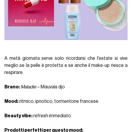
A metà giornata
serve
solo ricordarsi che l'estate si vive
meglio se la pelle è protetta e se anche il make-up riesce a
respirare.
Brano
:
Maladie
–
Mauvais d
jo
Mood
:
ritmico,
ipnotico, tormentone francese
Beauty vibe
:
refresh immediato
Prodotti perfetti per questo mood: