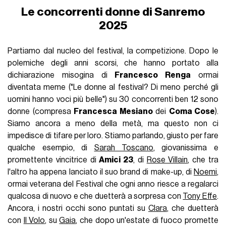
Le concorrenti donne di Sanremo
2025
Partiamo dal nucleo del festival, la competizione. Dopo le
polemiche degli anni scorsi, che hanno portato alla
dichiarazione misogina di
Francesco Renga
ormai
diventata meme ("Le donne al festival? Di meno perché gli
uomini hanno voci più belle") su 30 concorrenti ben 12 sono
donne (compresa
Francesca Mesiano
dei
Coma Cose
).
Siamo ancora a meno della metà, ma questo non ci
impedisce di tifare per loro. Stiamo parlando, giusto per fare
qualche esempio, di
Sarah Toscano
, giovanissima e
promettente vincitrice di
Amici 23
, di
Rose Villain
, che tra
l'altro ha appena lanciato il suo brand di make-up, di
Noemi
,
ormai veterana del Festival che ogni anno riesce a regalarci
qualcosa di nuovo e che duetterà a sorpresa con
Tony Effe
.
Ancora, i nostri occhi sono puntati su
Clara
, che duetterà
con
Il Volo
, su
Gaia
, che dopo un'estate di fuoco promette