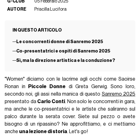
G-CLUB
05 Febbraio 2025
AUTORE
Priscilla Lucifora
IN QUESTO ARTICOLO
Le concorrenti donne di Sanremo 2025
Co-presentatrici e ospiti di Sanremo 2025
Sì, ma la direzione artistica e la conduzione?
"Women" diciamo con le lacrime agli occhi come Saoirse
Ronan in
Piccole Donne
di Greta Gerwig. Sono loro,
secondo noi, gli assi nella manica di questo
Sanremo 2025
presentato da
Carlo Conti
. Non solo le concorrenti in gara,
ma anche le co-presentatrici e le artiste che saliranno sul
palco durante la serata cover. Siete sul pezzo o avete
bisogno di un ripassino? Ne approfittiamo, e ci mettiamo
anche
una lezione di storia
. Let's go!