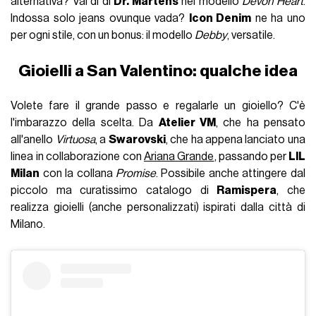
alternativa? Vai di di
Dr. Martens
nel modello
Devon Heart
.
Indossa solo jeans ovunque vada?
Icon Denim
ne ha uno
per ogni stile, con un bonus: il modello
Debby
, versatile.
Gioielli a San Valentino: qualche idea
Volete fare il grande passo e regalarle un gioiello? C'è
l'imbarazzo della scelta. Da
Atelier VM
, che ha pensato
all'anello
Virtuosa
, a
Swarovski
, che ha appena lanciato una
linea in collaborazione con
Ariana Grande
, passando per
LIL
Milan
con la collana
Promise
. Possibile anche attingere dal
piccolo ma curatissimo catalogo di
Ramispera
, che
realizza gioielli (anche personalizzati) ispirati dalla città di
Milano.