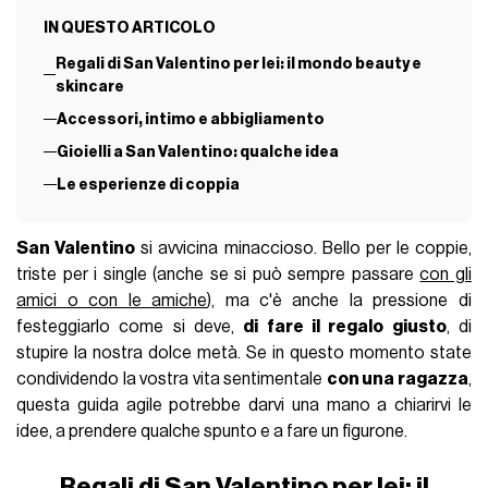
IN QUESTO ARTICOLO
Regali di San Valentino per lei: il mondo beauty e
skincare
Accessori, intimo e abbigliamento
Gioielli a San Valentino: qualche idea
Le esperienze di coppia
San Valentino
si avvicina minaccioso. Bello per le coppie,
triste per i single (anche se si può sempre passare
con gli
amici o con le amiche
), ma c'è anche la pressione di
festeggiarlo come si deve,
di fare il regalo giusto
, di
stupire la nostra dolce metà. Se in questo momento state
condividendo la vostra vita sentimentale
con una ragazza
,
questa guida agile potrebbe darvi una mano a chiarirvi le
idee, a prendere qualche spunto e a fare un figurone.
Regali di San Valentino per lei: il