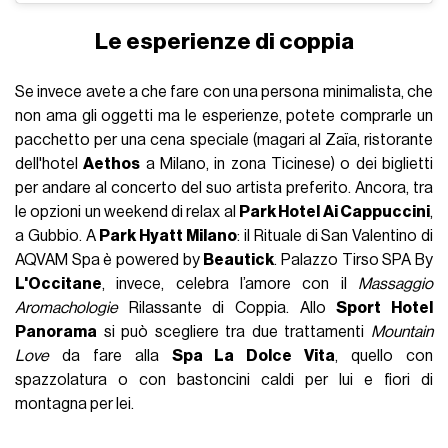
Le esperienze di coppia
Se invece avete a che fare con una persona minimalista, che
non ama gli oggetti ma le esperienze, potete comprarle un
pacchetto per una cena speciale (magari al Zaïa, ristorante
dell'hotel
Aethos
a Milano, in zona Ticinese) o dei biglietti
per andare al concerto del suo artista preferito. Ancora, tra
le opzioni un weekend di relax al
Park Hotel Ai Cappuccini
,
a Gubbio. A
Park Hyatt Milano
: il Rituale di San Valentino di
AQVAM Spa è powered by
Beautick
. Palazzo Tirso SPA By
L'Occitane
, invece, celebra l’amore con il
Massaggio
Aromachologie
Rilassante di Coppia. Allo
Sport Hotel
Panorama
si può scegliere tra due trattamenti
Mountain
Love
da fare alla
Spa La Dolce Vita
, quello con
spazzolatura o con bastoncini caldi per lui e fiori di
montagna per lei.