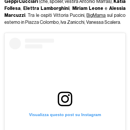
Geppi Cucciari
(che, spoiler, vestirà Antonio Marras),
Katia
Follesa
,
Elettra Lamborghini
,
Miriam Leone
e
Alessia
Marcuzzi
. Tra le ospiti Vittoria Puccini,
BigMama
sul palco
esterno in Piazza Colombo, Iva Zanicchi, Vanessa Scalera.
Visualizza questo post su Instagram