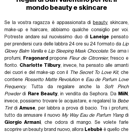
mondo beauty e skincare
Se la vostra ragazza è appassionata di
beauty
, skincare,
make-up e haircare, abbiamo qualche consiglio per voi.
Potreste andare sul nuovissimo duo di
Laneige
pensato
per prendersi cura delle labbra 24 ore su 24 formato da
Lip
Glowy Balm Vanilla
e
Lip Sleeping Mask Chocolate
. Se ama i
profumi,
Fragonard
propone
Fleur de Citronnier
, fresco e
fiorito.
Charlotte Tilbury
, invece, ha pensato alle amanti
dei cuori e del make-up con il
The Secret To Love Kit
, che
contiene
Rossetto Matte Revolution
e
Eau de Parfum Love
Frequency
. Tutta da regalare anche la
Soft Pinch
Powder
di
Rare Beauty
, in vendita da Sephora. Da
MiiN
,
invece, possiamo trovare (e acquistare, e regalare) la
Bebe
Tint
di
Amuse
, per labbra a prova di bacio. Tra i profumi,
tutto da annusare il nuovo
My Way Eau de Parfum Ylang
di
Giorgio Armani
, che odora di mango. Se volete farle
scoprire un beauty brand nuovo, allora
Lebubè
è quello che