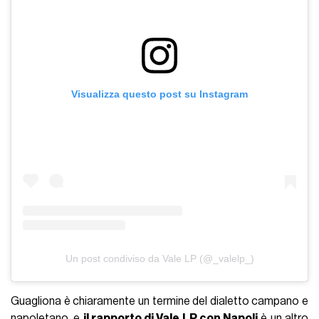
Visualizza questo post su Instagram
Un post condiviso da Vale LP (@_valelp_)
Guagliona è chiaramente un termine del dialetto campano e
napoletano, e
il rapporto di Vale LP con Napoli
è un altro