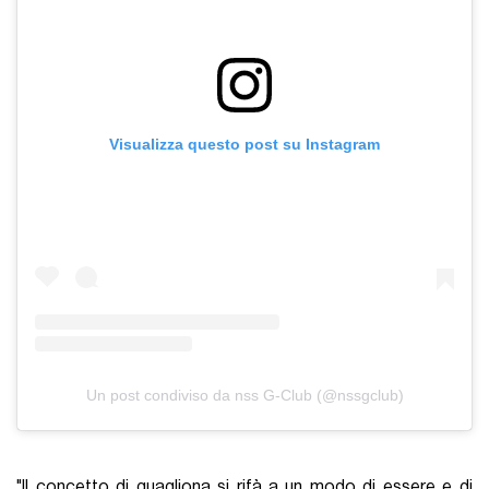
Visualizza questo post su Instagram
Un post condiviso da nss G-Club (@nssgclub)
"Il concetto di guagliona si rifà a un modo di essere e di