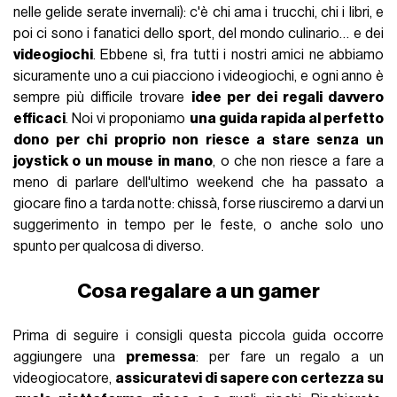
nelle gelide serate invernali): c'è chi ama i trucchi, chi i libri, e
poi ci sono i fanatici dello sport, del mondo culinario… e dei
videogiochi
. Ebbene sì, fra tutti i nostri amici ne abbiamo
sicuramente uno a cui piacciono i videogiochi, e ogni anno è
sempre più difficile trovare
idee per dei regali davvero
efficaci
. Noi vi proponiamo
una guida rapida al perfetto
dono per chi proprio non riesce a stare senza un
joystick o un mouse in mano
, o che non riesce a fare a
meno di parlare dell'ultimo weekend che ha passato a
giocare fino a tarda notte: chissà, forse riusciremo a darvi un
suggerimento in tempo per le feste, o anche solo uno
spunto per qualcosa di diverso.
Cosa regalare a un gamer
Prima di seguire i consigli questa piccola guida occorre
aggiungere una
premessa
: per fare un regalo a un
videogiocatore,
assicuratevi di sapere con certezza su