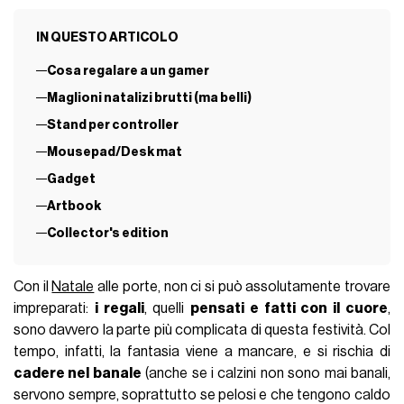
IN QUESTO ARTICOLO
Cosa regalare a un gamer
Maglioni natalizi brutti (ma belli)
Stand per controller
Mousepad/Desk mat
Gadget
Artbook
Collector's edition
Con il
Natale
alle porte, non ci si può assolutamente trovare
impreparati:
i regali
, quelli
pensati e fatti con il cuore
,
sono davvero la parte più complicata di questa festività. Col
tempo, infatti, la fantasia viene a mancare, e si rischia di
cadere nel banale
(anche se i calzini non sono mai banali,
servono sempre, soprattutto se pelosi e che tengono caldo