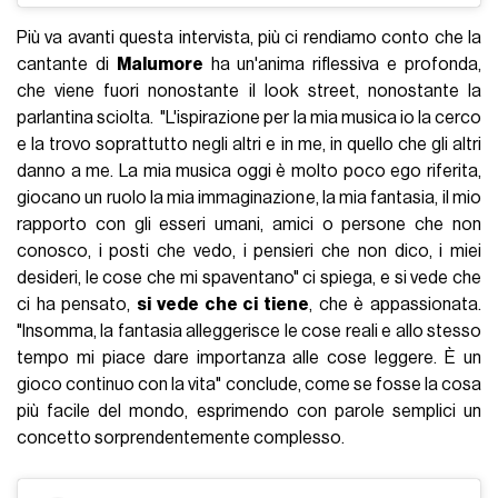
Più va avanti questa intervista, più ci rendiamo conto che la
cantante di
Malumore
ha un'anima riflessiva e profonda,
che viene fuori nonostante il look street, nonostante la
parlantina sciolta. "L'ispirazione per la mia musica io la cerco
e la trovo soprattutto negli altri e in me, in quello che gli altri
danno a me. La mia musica oggi è molto poco ego riferita,
giocano un ruolo la mia immaginazione, la mia fantasia, il mio
rapporto con gli esseri umani, amici o persone che non
conosco, i posti che vedo, i pensieri che non dico, i miei
desideri, le cose che mi spaventano" ci spiega, e si vede che
ci ha pensato,
si vede che ci tiene
, che è appassionata.
"Insomma, la fantasia alleggerisce le cose reali e allo stesso
tempo mi piace dare importanza alle cose leggere. È un
gioco continuo con la vita" conclude, come se fosse la cosa
più facile del mondo, esprimendo con parole semplici un
concetto sorprendentemente complesso.