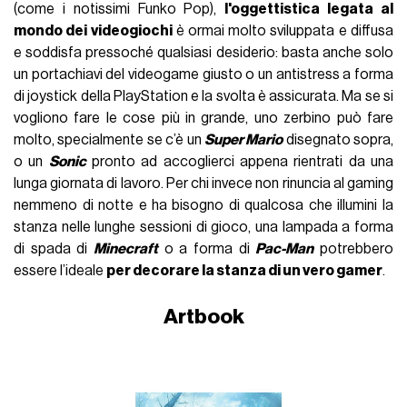
(come i notissimi Funko Pop),
l'oggettistica legata al
mondo dei videogiochi
è ormai molto sviluppata e diffusa
e soddisfa pressoché qualsiasi desiderio: basta anche solo
un portachiavi del videogame giusto o un antistress a forma
di joystick della PlayStation e la svolta è assicurata. Ma se si
vogliono fare le cose più in grande, uno zerbino può fare
molto, specialmente se c’è un
Super Mario
disegnato sopra,
o un
Sonic
pronto ad accoglierci appena rientrati da una
lunga giornata di lavoro. Per chi invece non rinuncia al gaming
nemmeno di notte e ha bisogno di qualcosa che illumini la
stanza nelle lunghe sessioni di gioco, una lampada a forma
di spada di
Minecraft
o a forma di
Pac-Man
potrebbero
essere l’ideale
per decorare la stanza di un vero gamer
.
Artbook