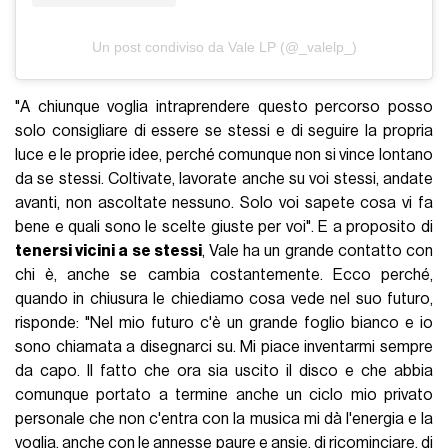
Un post condiviso da Vale LP (@_valelp_)
"A chiunque voglia intraprendere questo percorso posso
solo consigliare di essere se stessi e di seguire la propria
luce e le proprie idee, perché comunque non si vince lontano
da se stessi. Coltivate, lavorate anche su voi stessi, andate
avanti, non ascoltate nessuno. Solo voi sapete cosa vi fa
bene e quali sono le scelte giuste per voi". E a proposito di
tenersi vicini a se stessi
, Vale ha un grande contatto con
chi è, anche se cambia costantemente. Ecco perché,
quando in chiusura le chiediamo cosa vede nel suo futuro,
risponde: "Nel mio futuro c'è un grande foglio bianco e io
sono chiamata a disegnarci su. Mi piace inventarmi sempre
da capo. Il fatto che ora sia uscito il disco e che abbia
comunque portato a termine anche un ciclo mio privato
personale che non c'entra con la musica mi dà l'energia e la
voglia, anche con le annesse paure e ansie, di ricominciare, di