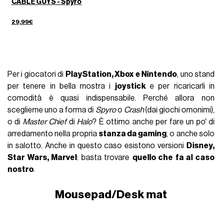
CABLE GUYS - Spyro
29,99€
Per i giocatori di
PlayStation, Xbox e Nintendo
, uno stand
per tenere in bella mostra i
joystick
e per ricaricarli in
comodità è quasi indispensabile. Perché allora non
sceglierne uno a forma di
Spyro
o
Crash
(dai giochi omonimi),
o di
Master Chief
di
Halo
? È ottimo anche per fare un po' di
arredamento nella propria
stanza da gaming
, o anche solo
in salotto. Anche in questo caso esistono versioni
Disney,
Star Wars, Marvel
: basta trovare
quello che fa al caso
nostro
.
Mousepad/Desk mat