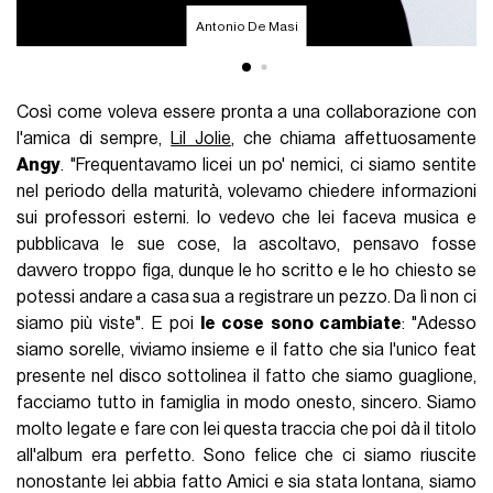
Antonio De Masi
Così come voleva essere pronta a una collaborazione con
l'amica di sempre,
Lil Jolie
, che chiama affettuosamente
Angy
. "Frequentavamo licei un po' nemici, ci siamo sentite
nel periodo della maturità, volevamo chiedere informazioni
sui professori esterni. Io vedevo che lei faceva musica e
pubblicava le sue cose, la ascoltavo, pensavo fosse
davvero troppo figa, dunque le ho scritto e le ho chiesto se
potessi andare a casa sua a registrare un pezzo. Da lì non ci
siamo più viste". E poi
le cose sono cambiate
: "Adesso
siamo sorelle, viviamo insieme e il fatto che sia l'unico feat
presente nel disco sottolinea il fatto che siamo guaglione,
facciamo tutto in famiglia in modo onesto, sincero. Siamo
molto legate e fare con lei questa traccia che poi dà il titolo
all'album era perfetto. Sono felice che ci siamo riuscite
nonostante lei abbia fatto Amici e sia stata lontana, siamo