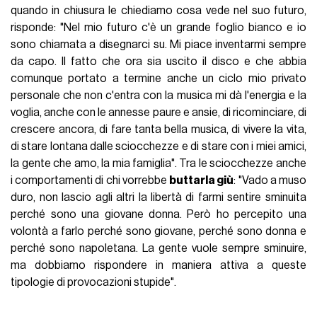
quando in chiusura le chiediamo cosa vede nel suo futuro,
risponde: "Nel mio futuro c'è un grande foglio bianco e io
sono chiamata a disegnarci su. Mi piace inventarmi sempre
da capo. Il fatto che ora sia uscito il disco e che abbia
comunque portato a termine anche un ciclo mio privato
personale che non c'entra con la musica mi dà l'energia e la
voglia, anche con le annesse paure e ansie, di ricominciare, di
crescere ancora, di fare tanta bella musica, di vivere la vita,
di stare lontana dalle sciocchezze e di stare con i miei amici,
la gente che amo, la mia famiglia". Tra le sciocchezze anche
i comportamenti di chi vorrebbe
buttarla giù
: "Vado a muso
duro, non lascio agli altri la libertà di farmi sentire sminuita
perché sono una giovane donna. Però ho percepito una
volontà a farlo perché sono giovane, perché sono donna e
perché sono napoletana. La gente vuole sempre sminuire,
ma dobbiamo rispondere in maniera attiva a queste
tipologie di provocazioni stupide".