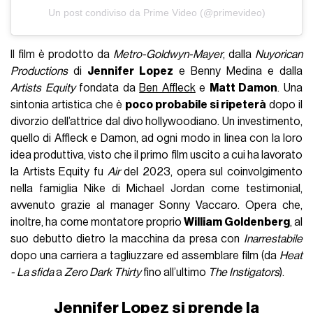
Un post condiviso da Prime Video (@primevideo)
Il film è prodotto da
Metro-Goldwyn-Mayer
, dalla
Nuyorican
Productions
di
Jennifer Lopez
e Benny Medina e dalla
Artists Equity
fondata da
Ben Affleck
e
Matt Damon
. Una
sintonia artistica che è
poco probabile si ripeterà
dopo il
divorzio dell’attrice dal divo hollywoodiano. Un investimento,
quello di Affleck e Damon, ad ogni modo in linea con la loro
idea produttiva, visto che il primo film uscito a cui ha lavorato
la Artists Equity fu
Air
del 2023, opera sul coinvolgimento
nella famiglia Nike di Michael Jordan come testimonial,
avvenuto grazie al manager Sonny Vaccaro. Opera che,
inoltre, ha come montatore proprio
William Goldenberg
, al
suo debutto dietro la macchina da presa con
Inarrestabile
dopo una carriera a tagliuzzare ed assemblare film (da
Heat
- La sfida
a
Zero Dark Thirty
fino all’ultimo
The Instigators
).
Jennifer Lopez si prende la