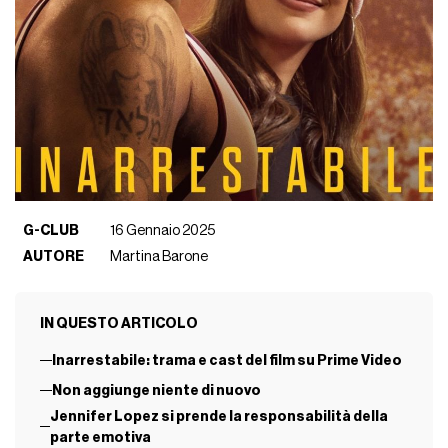
G-CLUB
16 Gennaio 2025
AUTORE
Martina Barone
IN QUESTO ARTICOLO
Inarrestabile: trama e cast del film su Prime Video
Non aggiunge niente di nuovo
Jennifer Lopez si prende la responsabilità della
parte emotiva