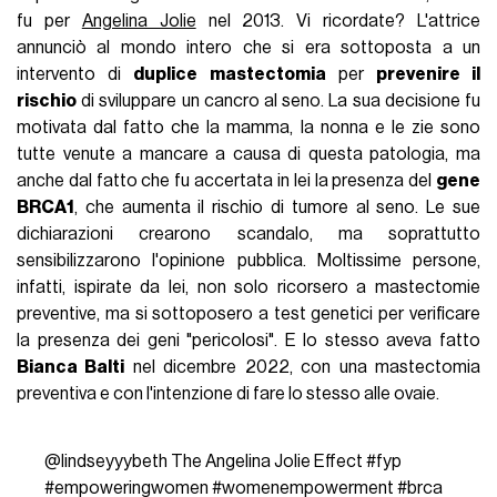
fu per
Angelina Jolie
nel 2013. Vi ricordate? L'attrice
annunciò al mondo intero che si era sottoposta a un
intervento di
duplice mastectomia
per
prevenire il
rischio
di sviluppare un cancro al seno. La sua decisione fu
motivata dal fatto che la mamma, la nonna e le zie sono
tutte venute a mancare a causa di questa patologia, ma
anche dal fatto che fu accertata in lei la presenza del
gene
BRCA1
, che aumenta il rischio di tumore al seno. Le sue
dichiarazioni crearono scandalo, ma soprattutto
sensibilizzarono l'opinione pubblica. Moltissime persone,
infatti, ispirate da lei, non solo ricorsero a mastectomie
preventive, ma si sottoposero a test genetici per verificare
la presenza dei geni "pericolosi". E lo stesso aveva fatto
Bianca Balti
nel dicembre 2022, con una mastectomia
preventiva e con l'intenzione di fare lo stesso alle ovaie.
@lindseyyybeth
The Angelina Jolie Effect
#fyp
#empoweringwomen
#womenempowerment
#brca