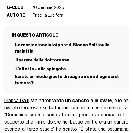
G-CLUB
16 Gennaio 2025
AUTORE
Priscilla Lucifora
IN QUESTO ARTICOLO
Le reazioni social ai post di Bianca Balti sulla
malattia
Il parere delle dottoresse
L'effetto Jolie spiegato
Esiste un modo giusto di reagire a una diagnosi di
tumore?
Bianca Balti
sta affrontando
un cancro alle ovaie
, e lo ha
rivelato lei stessa su Instagram ormai un mese e mezzo fa.
"Domenica scorsa sono stata al pronto soccorso e ho
scoperto che il mio dolore nel basso ventre era un cancro
ovarico al terzo stadio" ha scritto. "È stata una settimana