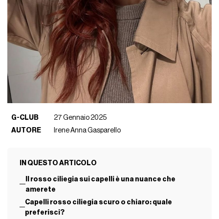
G-CLUB
27 Gennaio 2025
AUTORE
Irene Anna Gasparello
IN QUESTO ARTICOLO
Il rosso ciliegia sui capelli è una nuance che
amerete
Capelli rosso ciliegia scuro o chiaro: quale
preferisci?