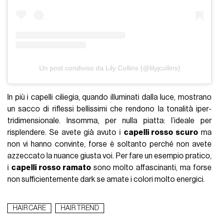
Un post condiviso da Lily Collins (@lilyjcollins)
In più i capelli ciliegia, quando illuminati dalla luce, mostrano
un sacco di riflessi bellissimi che rendono la tonalità iper-
tridimensionale. Insomma, per nulla piatta: l’ideale per
risplendere. Se avete già avuto i
capelli rosso scuro
ma
non vi hanno convinte, forse è soltanto perché non avete
azzeccato la nuance giusta voi. Per fare un esempio pratico,
i
capelli rosso ramato
sono molto affascinanti, ma forse
non sufficientemente dark se amate i colori molto energici.
HAIR CARE
HAIR TREND