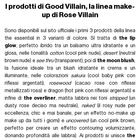
I prodotti di Good Villain, la linea make-
up di Rose Villain
Sono disponibili sul sito ufficiale i primi 3 prodotti della linea
the essential in 3 varianti di colore. SI tratta di
the lip
glow
, perfetto ibrido tra un balsamo ultra idratante e un
gloss, nelle tonalità
cotton
(cool pink nude),
desert
(neutral
brown nude) e
see thru
(transparent), poi di
the moon blush
,
la fusione ideale tra un blush idratante in crema e un
illuminante, nelle colorazioni
sakura
(cool baby pink con
riflessi argentati),
rosewood
(cacao rose con riflessi
metallizzati rosa) e dragon (hot pink con riflessi argentati) e
infine di
the overliner
, matita labbra nei toni
stripped
(un
dusty rose deciso ma neutrale),
naked
(il rosy nude per
eccellenza, chic e mai banale, per un effetto no-make up
make up da tutti i giorni) e
uncovered
(un cool pink brown,
perfetto per creare un effetto contouring volumizzante,
donando profondità alle labbra). Ai prodotti si unisce
the