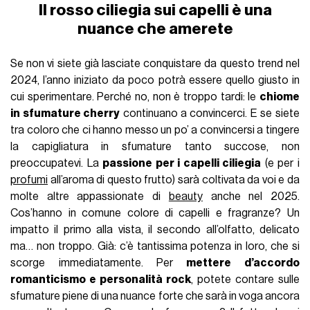
Il rosso ciliegia sui capelli è una
nuance che amerete
Se non vi siete già lasciate conquistare da questo trend nel
2024, l’anno iniziato da poco potrà essere quello giusto in
cui sperimentare. Perché no, non è troppo tardi: le
chiome
in sfumature cherry
continuano a convincerci. E se siete
tra coloro che ci hanno messo un po’ a convincersi a tingere
la capigliatura in sfumature tanto succose, non
preoccupatevi. La
passione per i capelli ciliegia
(e per i
profumi
all’aroma di questo frutto) sarà coltivata da voi e da
molte altre appassionate di
beauty
anche nel 2025.
Cos’hanno in comune colore di capelli e fragranze? Un
impatto il primo alla vista, il secondo all’olfatto, delicato
ma… non troppo. Già: c’è tantissima potenza in loro, che si
scorge immediatamente. Per
mettere d’accordo
romanticismo e personalità rock
, potete contare sulle
sfumature piene di una nuance forte che sarà in voga ancora