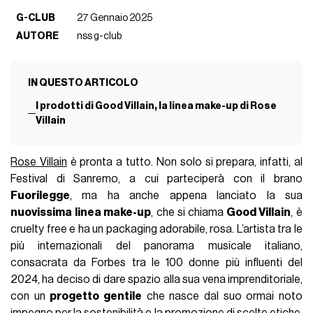
G-CLUB
27 Gennaio 2025
AUTORE
nss g-club
IN QUESTO ARTICOLO
I prodotti di Good Villain, la linea make-up di Rose
Villain
Rose Villain
è pronta a tutto. Non solo si prepara, infatti, al
Festival di Sanremo, a cui parteciperà con il brano
Fuorilegge
, ma ha anche appena lanciato la sua
nuovissima linea make-up
, che si chiama
Good Villain
, è
cruelty free e ha un packaging adorabile, rosa. L’artista tra le
più internazionali del panorama musicale italiano,
consacrata da Forbes tra le 100 donne più influenti del
2024, ha deciso di dare spazio alla sua vena imprenditoriale,
con un
progetto gentile
che nasce dal suo ormai noto
impegno per la sostenibilità e la promozione di scelte etiche,