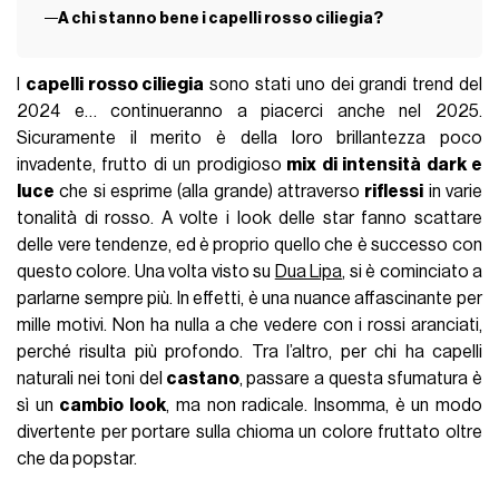
A chi stanno bene i capelli rosso ciliegia?
I
capelli rosso ciliegia
sono stati uno dei grandi trend del
2024 e… continueranno a piacerci anche nel 2025.
Sicuramente il merito è della loro brillantezza poco
invadente, frutto di un prodigioso
mix di intensità dark e
luce
che si esprime (alla grande) attraverso
riflessi
in varie
tonalità di rosso. A volte i look delle star fanno scattare
delle vere tendenze, ed è proprio quello che è successo con
questo colore. Una volta visto su
Dua Lipa
, si è cominciato a
parlarne sempre più. In effetti, è una nuance affascinante per
mille motivi. Non ha nulla a che vedere con i rossi aranciati,
perché risulta più profondo. Tra l’altro, per chi ha capelli
naturali nei toni del
castano
, passare a questa sfumatura è
sì un
cambio look
, ma non radicale. Insomma, è un modo
divertente per portare sulla chioma un colore fruttato oltre
che da popstar.