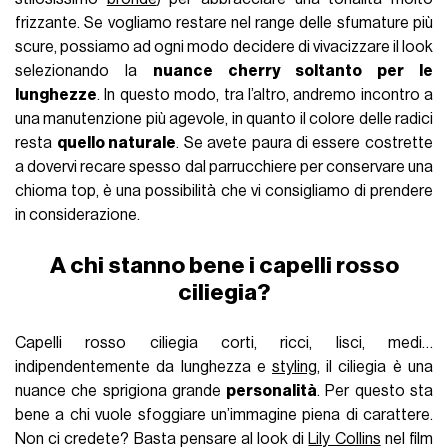
frizzante. Se vogliamo restare nel range delle sfumature più
scure, possiamo ad ogni modo decidere di vivacizzare il look
selezionando la
nuance cherry soltanto per le
lunghezze
. In questo modo, tra l’altro, andremo incontro a
una manutenzione più agevole, in quanto il colore delle radici
resta
quello naturale
. Se avete paura di essere costrette
a dovervi recare spesso dal parrucchiere per conservare una
chioma top, è una possibilità che vi consigliamo di prendere
in considerazione.
A chi stanno bene i capelli rosso
ciliegia?
Capelli rosso ciliegia corti, ricci, lisci, medi…
indipendentemente da lunghezza e
styling
, il ciliegia è una
nuance che sprigiona grande
personalità
. Per questo sta
bene a chi vuole sfoggiare un’immagine piena di carattere.
Non ci credete? Basta pensare al look di
Lily Collins
nel film