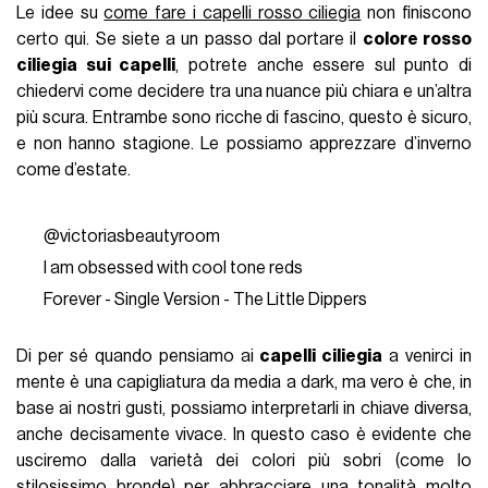
Le idee su
come fare i capelli rosso ciliegia
non finiscono
certo qui. Se siete a un passo dal portare il
colore rosso
ciliegia sui capelli
, potrete anche essere sul punto di
chiedervi come decidere tra una nuance più chiara e un’altra
più scura. Entrambe sono ricche di fascino, questo è sicuro,
e non hanno stagione. Le possiamo apprezzare d’inverno
come d’estate.
@victoriasbeautyroom
I am obsessed with cool tone reds
Forever - Single Version - The Little Dippers
Di per sé quando pensiamo ai
capelli ciliegia
a venirci in
mente è una capigliatura da media a dark, ma vero è che, in
base ai nostri gusti, possiamo interpretarli in chiave diversa,
anche decisamente vivace. In questo caso è evidente che
usciremo dalla varietà dei colori più sobri (come lo
stilosissimo
bronde
) per abbracciare una tonalità molto