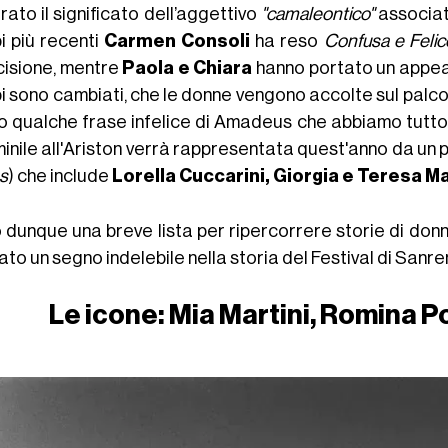
ato il significato dell’aggettivo
"camaleontico"
associato
i più recenti
Carmen Consoli
ha reso
Confusa e Felic
cisione, mentre
Paola e Chiara
hanno portato un appeal
i sono cambiati, che le donne vengono accolte sul palc
vo qualche frase infelice di Amadeus che abbiamo tut
inile all'Ariston verrà rappresentata quest'anno da un 
s
) che include
Lorella Cuccarini, Giorgia e Teresa M
dunque una breve lista per ripercorrere storie di donne
ato un segno indelebile nella storia del Festival di Sanr
Le icone: Mia Martini, Romina P