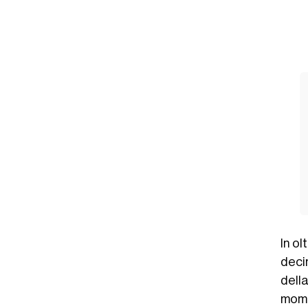
In ol
deci
dell
mome