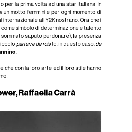
 per la prima volta ad una star italiana. In
e
un motto femminile per ogni momento di
 internazionale all'Y2K nostrano. Ora che i
o come simbolo di determinazione e talento
to sommato saputo perdonare), la presenza
piccolo
parterre de rois
(o, in questo caso,
de
annino
.
 che con la loro arte ed il loro stile hanno
emo.
ower, Raffaella Carrà