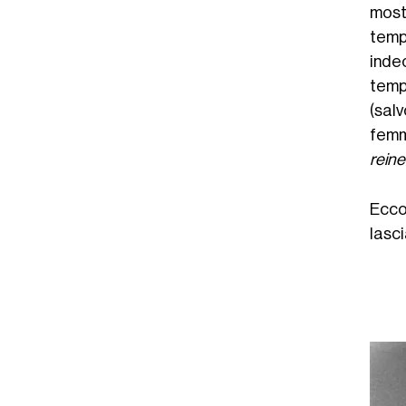
mostr
temp
inde
temp
(sal
femm
reine
Ecco 
lasci