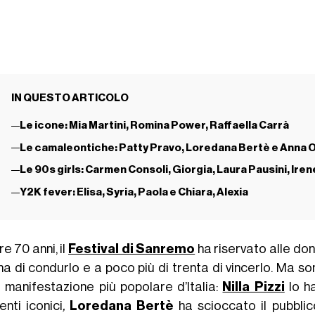
IN QUESTO ARTICOLO
Le icone: Mia Martini, Romina Power, Raffaella Carrà
Le camaleontiche: Patty Pravo, Loredana Bertè e Anna 
Le 90s girls: Carmen Consoli, Giorgia, Laura Pausini, Iren
Y2K fever: Elisa, Syria, Paola e Chiara, Alexia
tre 70 anni, il
Festival di Sanremo
ha riservato alle do
na di condurlo e a poco più di trenta di vincerlo. Ma s
a manifestazione più popolare d’Italia:
Nilla Pizzi
lo h
nti iconici
,
Loredana Bertè
ha scioccato il pubblic