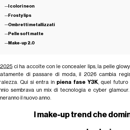
I colori neon
Frosty lips
Ombretti metallizzati
Pelle soft matte
Make-up 2.0
2025
ci ha accolte con le concealer lips, la pelle glowy 
natamente di passare di moda, il 2026 cambia regis
ralezza. Qui si entra in
piena fase Y3K
, quel futuro
ennio sembrava un mix di tecnologia e cyber glamour
neranno il nuovo anno.
I make-up trend che domi