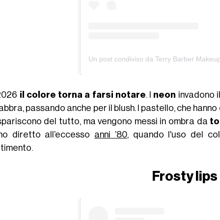
2026
il colore torna a farsi notare
. I
neon
invadono il
labbra, passando anche per il blush. I pastello, che hann
spariscono del tutto, ma vengono messi in ombra da
to
rno diretto all’eccesso
anni ’80
, quando l'uso del c
rtimento.
Frosty lips