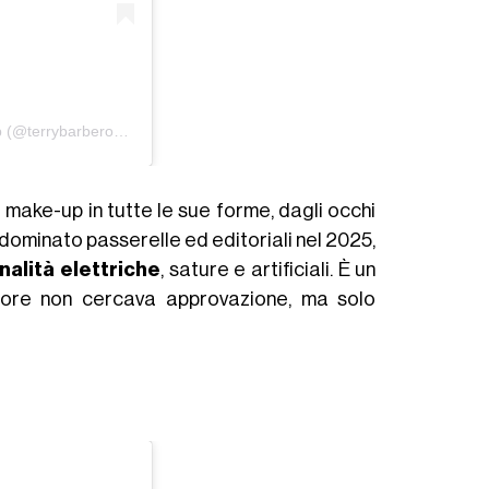
Un post condiviso da Terry Barber Makeup (@terrybarberonbeauty)
 make-up in tutte le sue forme, dagli occhi
o dominato passerelle ed editoriali nel 2025,
nalità elettriche
, sature e artificiali. È un
olore non cercava approvazione, ma solo