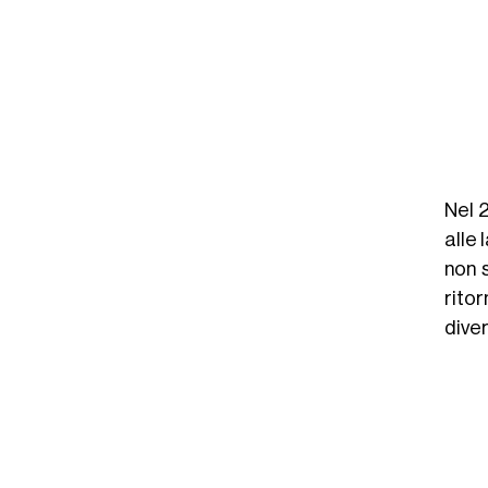
kahashi (@anatakahashiii)
Nel 
alle 
non 
rito
dive