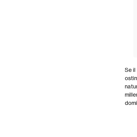
Se il
osti
natu
mill
domi