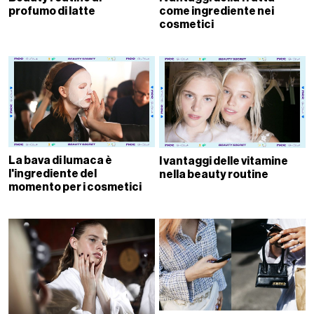
profumo di latte
come ingrediente nei
cosmetici
La bava di lumaca è
I vantaggi delle vitamine
l'ingrediente del
nella beauty routine
momento per i cosmetici