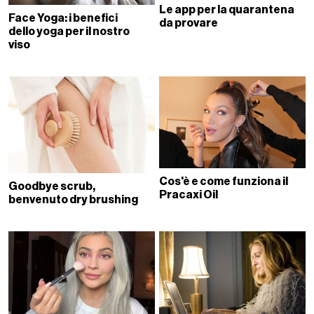
Le app per la quarantena
Face Yoga: i benefici
da provare
dello yoga per il nostro
viso
Cos'è e come funziona il
Goodbye scrub,
Pracaxi Oil
benvenuto dry brushing