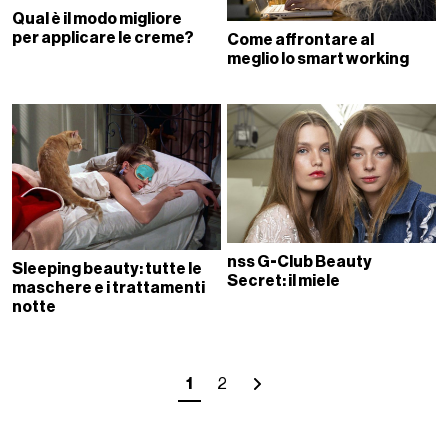
Qual è il modo migliore
per applicare le creme?
Come affrontare al
meglio lo smart working
nss G-Club Beauty
Sleeping beauty: tutte le
Secret: il miele
maschere e i trattamenti
notte
1
2