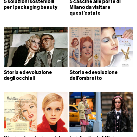
5 soluzioni sostenibili
5 cascine alle porte di
per i packaging beauty
Milano da visitare
quest'estate
Storia ed evoluzione
Storia ed evoluzione
degli occhiali
dell'ombretto