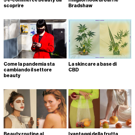
5 e-commerce beauty da
I migliori look di Carrie
scoprire
Bradshaw
Come la pandemia sta
La skincare a base di
cambiando il settore
CBD
beauty
Beauty routine al
I vantaggi della frutta