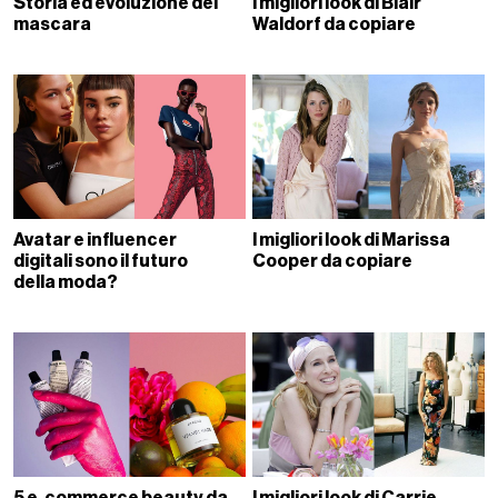
Storia ed evoluzione del
I migliori look di Blair
mascara
Waldorf da copiare
Avatar e influencer
I migliori look di Marissa
digitali sono il futuro
Cooper da copiare
della moda?