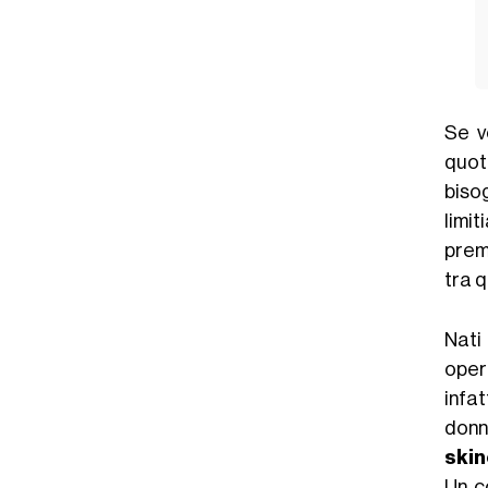
Se v
quot
biso
limi
prem
tra 
Nati
oper
infat
don
skin
Un c