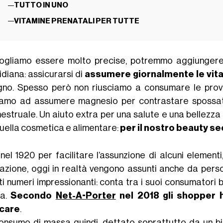
TUTTO IN UNO
VITAMINE PRENATALI PER TUTTE
ogliamo essere molto precise, potremmo aggiungere 
idiana: assicurarsi di
assumere giornalmente le vita
gno. Spesso però non riusciamo a consumare le prover
tiamo ad assumere magnesio per contrastare spossatez
estruale. Un aiuto extra per una salute e una bellezza 
quella cosmetica e alimentare:
per il nostro beauty se
 nel 1920 per facilitare l’assunzione di alcuni elementi
azione, oggi in realtà vengono assunti anche da person
ti numeri impressionanti: conta tra i suoi consumatori ben
na.
Secondo
Net-A-Porter
nel 2018 gli shopper h
care
.
onsumo di massa quindi, dettato soprattutto da un biso