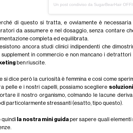
erché di questo si tratta, e ovviamente è necessaria
gratori da assumere e nel dosaggio, senza contare che 
limentazione completa ed equilibrata.
sistono ancora studi clinici indipendenti che dimostrin
 supplement in commercio e non mancano i detrattori 
keting
ben riuscite.
 si dice però la curiosità è femmina e così come sperim
a pelle e i nostri capelli, possiamo scegliere
soluzioni
ortare il nostro organismo, colmando le lacune derivan
di particolarmente stressanti (esatto, tipo questo).
 quindi
la nostra mini guida
per sapere quali elementi 
enze.