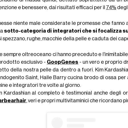
nzione e benessere, dai risultati efficaci per il
74%
degli
esse niente male considerate le promesse che fanno alc
la
sotto-categoria di integratori che si focalizza s
i spezzano, rughe, macchie della pelle e caduta dei capel
 sempre oltreoceano ci hanno preceduto e l’inimitabile
prodotto esclusivo -
GoopGenes
- un vero e proprio dr
petto della nostra pelle da dentro a fuori. Kim Kardashi
ndogenito Saint, Halle Barry cucina brodo di ossa per 
ine e integratori tre volte al giorno.
lan Kardashian al completo è testimonial anche degli or
arbearhair
, veri e propri multivitaminici che ricordano 