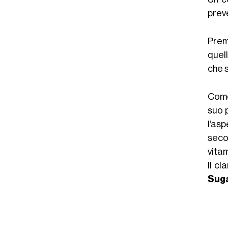
preve
Prem
quel
che s
Come
suo 
l’as
seco
vitam
Il c
Sug