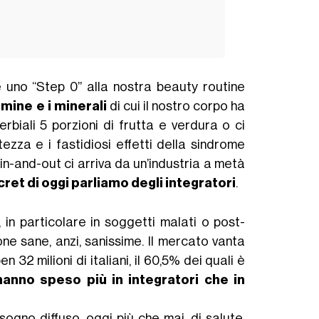
uno “Step 0” alla nostra beauty routine
mine e i minerali
di cui il nostro corpo ha
biali 5 porzioni di frutta e verdura o ci
za e i fastidiosi effetti della sindrome
in-and-out ci arriva da un’industria a metà
cret di oggi parliamo degli integratori
.
, in particolare in soggetti malati o post-
e sane, anzi, sanissime. Il mercato vanta
 32 milioni di italiani, il 60,5% dei quali è
anno speso più in integratori che in
gno diffuso, oggi più che mai, di salute,