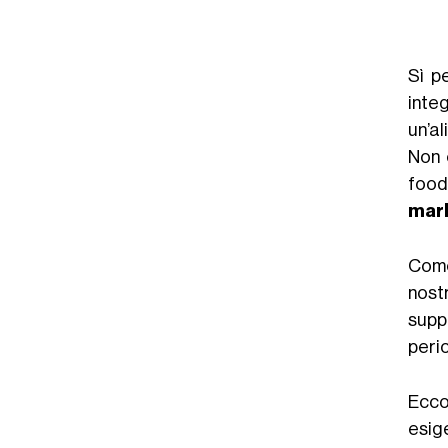
Sì p
inte
un’a
Non e
food
mar
Come
nostr
supp
perio
Ecco
esig