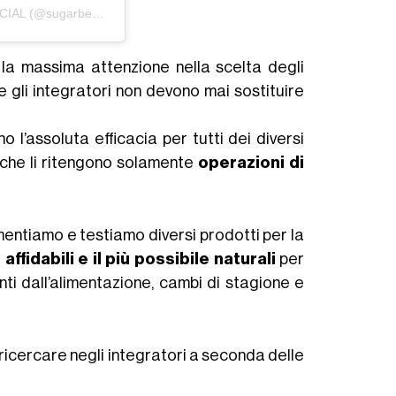
Un post condiviso da SugarBearHair OFFICIAL (@sugarbearhair)
in data:
11 Apr 2020 alle ore 7:44 PDT
 la massima attenzione nella scelta degli
gli integratori non devono mai sostituire
o l’assoluta efficacia per tutti dei diversi
che li ritengono solamente
operazioni di
entiamo e testiamo diversi prodotti per la
 affidabili e il più possibile naturali
per
ti dall’alimentazione, cambi di stagione e
ricercare negli integratori a seconda delle