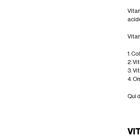
Vita
acido
Vita
1. C
2. Vi
3. Vi
4. O
Qui d
VI