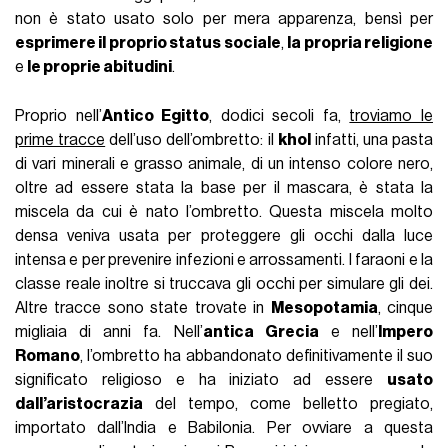
non è stato usato solo per mera apparenza, bensì per
esprimere il proprio status sociale
,
la propria religione
e
le proprie abitudini
.
Proprio nell’
Antico Egitto
, dodici secoli fa,
troviamo le
prime tracce
dell’uso dell’ombretto: il
khol
infatti, una pasta
di vari minerali e grasso animale, di un intenso colore nero,
oltre ad essere stata la base per il mascara, è stata la
miscela da cui è nato l’ombretto. Questa miscela molto
densa veniva usata per proteggere gli occhi dalla luce
intensa e per prevenire infezioni e arrossamenti. I faraoni e la
classe reale inoltre si truccava gli occhi per simulare gli dei.
Altre tracce sono state trovate in
Mesopotamia
, cinque
migliaia di anni fa. Nell’
antica Grecia
e nell’
Impero
Romano
, l’ombretto ha abbandonato definitivamente il suo
significato religioso e ha iniziato ad essere
usato
dall’aristocrazia
del tempo, come belletto pregiato,
importato dall’India e Babilonia. Per ovviare a questa