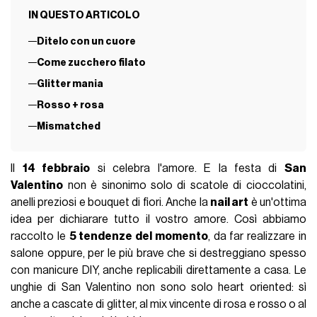
IN QUESTO ARTICOLO
Ditelo con un cuore
Come zucchero filato
Glitter mania
Rosso + rosa
Mismatched
Il
14 febbraio
si celebra l'amore. E la festa di
San
Valentino
non è sinonimo solo di scatole di cioccolatini,
anelli preziosi e bouquet di fiori. Anche la
nail art
è un'ottima
idea per dichiarare tutto il vostro amore. Così abbiamo
raccolto le
5 tendenze del momento
, da far realizzare in
salone oppure, per le più brave che si destreggiano spesso
con manicure DIY, anche replicabili direttamente a casa. Le
unghie di San Valentino non sono solo heart oriented: sì
anche a cascate di glitter, al mix vincente di rosa e rosso o al