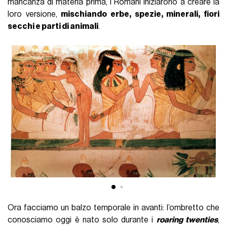
mancanza di materia prima, i Romani iniziarono a creare la
loro versione,
mischiando erbe, spezie, minerali, fiori
secchi e parti di animali
.
Ora facciamo un balzo temporale in avanti: l’ombretto che
conosciamo oggi è nato solo durante i
roaring twenties
,