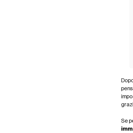
Dopo
pens
impo
graz
Se p
imme