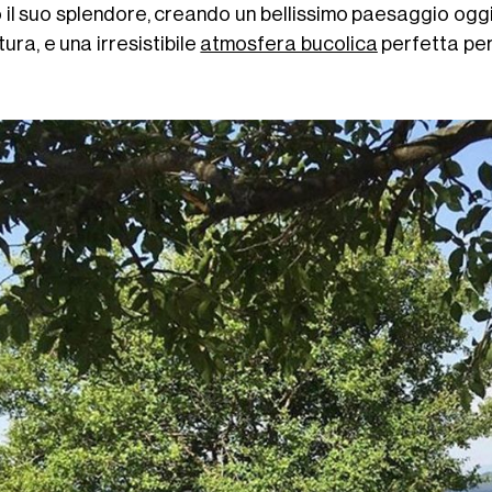
 il suo splendore, creando un bellissimo paesaggio oggi 
tura, e una irresistibile
atmosfera bucolica
perfetta per