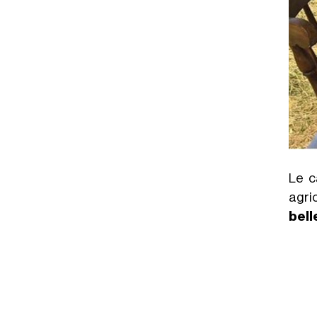
Le c
agric
bell