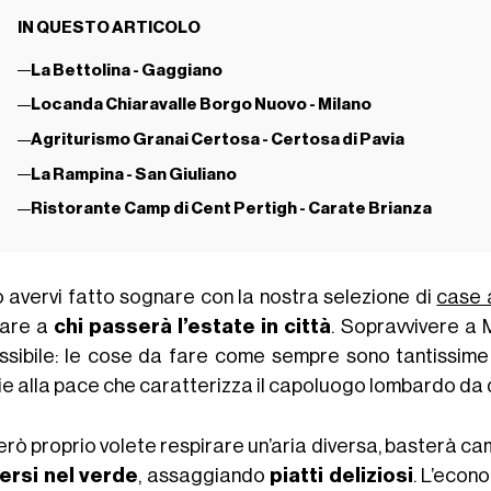
IN QUESTO ARTICOLO
La Bettolina - Gaggiano
Locanda Chiaravalle Borgo Nuovo - Milano
Agriturismo Granai Certosa - Certosa di Pavia
La Rampina - San Giuliano
Ristorante Camp di Cent Pertigh - Carate Brianza
 avervi fatto sognare con la nostra selezione di
case 
are a
chi passerà l’estate in città
. Sopravvivere a M
ssibile: le cose da fare come sempre sono tantissime
ie alla pace che caratterizza il capoluogo lombardo da
erò proprio volete respirare un’aria diversa, basterà 
rsi nel verde
, assaggiando
piatti deliziosi
. L’econ