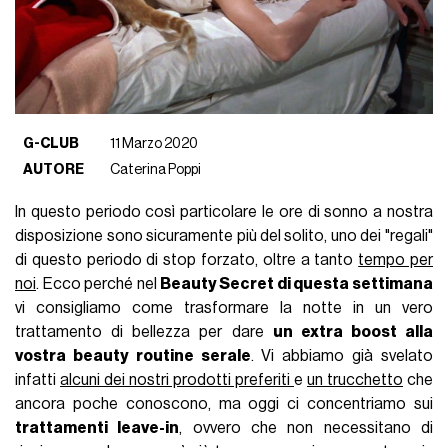
G-CLUB
11 Marzo 2020
AUTORE
Caterina Poppi
In questo periodo così particolare le ore di sonno a nostra
disposizione sono sicuramente più del solito, uno dei "regali"
di questo periodo di stop forzato, oltre a tanto
tempo per
noi
. Ecco perché nel
Beauty Secret di questa settimana
vi consigliamo come trasformare la notte in un vero
trattamento di bellezza per dare
un extra boost alla
vostra beauty routine serale
. Vi abbiamo già svelato
infatti
alcuni dei nostri prodotti preferiti
e
un trucchetto
che
ancora poche conoscono, ma oggi ci concentriamo sui
trattamenti leave-in
, ovvero che non necessitano di