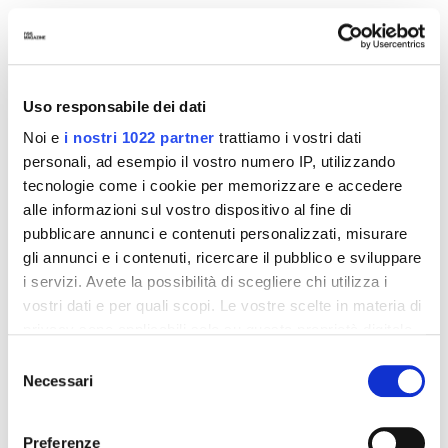
Uso responsabile dei dati
Noi e
i nostri 1022 partner
trattiamo i vostri dati
personali, ad esempio il vostro numero IP, utilizzando
tecnologie come i cookie per memorizzare e accedere
alle informazioni sul vostro dispositivo al fine di
pubblicare annunci e contenuti personalizzati, misurare
G-CLUB
10 Marzo 2020
gli annunci e i contenuti, ricercare il pubblico e sviluppare
AUTORE
Clara Ferrati
i servizi. Avete la possibilità di scegliere chi utilizza i
Nell'universo della cosmesi e dei beauty brands, non è
vostri dati e per quali scopi. Le vostre scelte in materia di
sempre facile trovare smalti che siano allo stesso tempo
privacy sono applicabili solo su questa proprietà digitale
resistenti, con la giusta texture, a prezzi accessibili e anche
in cui avete effettuato le vostre scelte. È possibile
Selezione
eco-friendly. Il brand filippino
Sunnies Face
, noto per il
modificare o revocare il proprio consenso in qualsiasi
Necessari
del
rossetto a lunga durata
Fluffmatte
,
ha lanciato la sua
prima
momento dalla Dichiarazione sui cookie o facendo clic
consenso
collezione di smalti
, chiamata Play Paint.
sull'icona di attivazione della privacy.
Preferenze