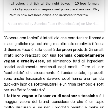
nail colors that tick all the right boxes ⁣ ⁣ 10-free formula⁣
con altre informazioni che ha fornito loro o che hanno
quick-dry application⁣ vegan⁣ cruelty-free⁣ paraben-free⁣ ⁣ Play
raccolto dal suo utilizzo dei loro servizi.
Paint is now available online and in-stores tomorrow
A post shared by
Sunnies Face
(@sunniesface) on
Mar 4, 2020 at 7:59pm PST
"Giocare con i colori" è infatti ciò che caratterizza il brand e
le sue grafiche eye-catching, ma oltre alla creatività il focus
di Sunnies Face è sulla qualità dei propri prodotti. Gli smalti
infatti sono realizzati con una
formula completamente
vegan e cruelty-free
, ed eliminando tutti gli ingredienti
tossici solitamente contenuti negli smalti. Oltre al lato
"sostenibile" che sicuramente è fondamentale, i prodotti
sono anche funzionali e davvero cool: hanno una formula
quick-dry (non da sottovalutare!) e un finish cremoso e soft,
per un effetto "confetto".
Il
fattore vegan e l'assenza di sostanze tossiche
è il
maggior valore del brand, considerando che è un topic
molto discusso e, se per i prodotti beauty e make up