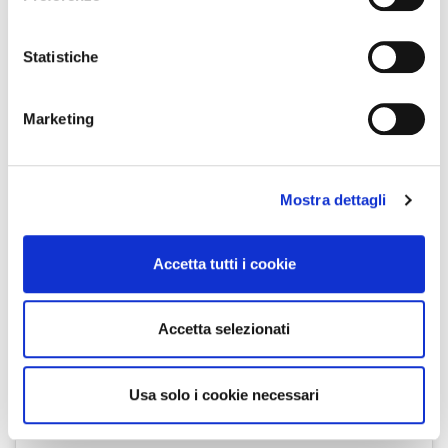
Con il tuo consenso, vorremmo anche:
raccogliere informazioni sulla tua posizione
Statistiche
geografica, con un'approssimazione di qualche
metro,
Marketing
Identificare il tuo dispositivo, scansionandolo
attivamente alla ricerca di caratteristiche specifiche
(impronte digitali).
Mostra dettagli
Approfondisci come vengono elaborati i tuoi dati personali
e imposta le tue preferenze nella
sezione dettagli
. Puoi
modificare o ritirare il tuo consenso in qualsiasi momento
Accetta tutti i cookie
dalla Dichiarazione sui cookie.
View this post on Instagram
Utilizziamo i cookie per personalizzare contenuti ed
Accetta selezionati
annunci, per fornire funzionalità dei social media e per
analizzare il nostro traffico. Condividiamo inoltre
informazioni sul modo in cui utilizza il nostro sito con i
Usa solo i cookie necessari
nostri partner che si occupano di analisi dei dati web,
pubblicità e social media, i quali potrebbero combinarle