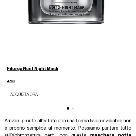
Filorga Ncef Night Mask
49€
ACQUISTA ORA
Arrivare pronte all’estate con una forma fisica invidiabile non
è proprio semplice al momento. Possiamo puntare tutto
sull’abbronzatura però, con questa
maschera notte