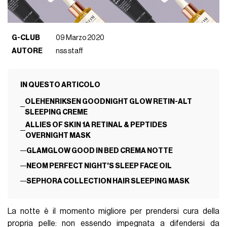
G-CLUB
09 Marzo 2020
AUTORE
nss staff
IN QUESTO ARTICOLO
OLEHENRIKSEN GOODNIGHT GLOW RETIN-ALT
SLEEPING CREME
ALLIES OF SKIN 1A RETINAL & PEPTIDES
OVERNIGHT MASK
GLAMGLOW GOOD IN BED CREMA NOTTE
NEOM PERFECT NIGHT'S SLEEP FACE OIL
SEPHORA COLLECTION HAIR SLEEPING MASK
La notte è il momento migliore per prendersi cura della
propria pelle: non essendo impegnata a difendersi da