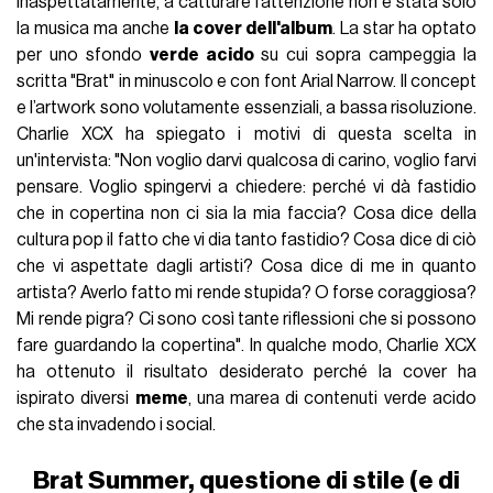
Inaspettatamente, a catturare l’attenzione non è stata solo
la musica ma anche
la cover dell'album
. La star ha optato
per uno sfondo
verde acido
su cui sopra campeggia la
scritta "Brat" in minuscolo e con font Arial Narrow. Il concept
e l’artwork sono volutamente essenziali, a bassa risoluzione.
Charlie XCX ha spiegato i motivi di questa scelta in
un'intervista: "Non voglio darvi qualcosa di carino, voglio farvi
pensare. Voglio spingervi a chiedere: perché vi dà fastidio
che in copertina non ci sia la mia faccia? Cosa dice della
cultura pop il fatto che vi dia tanto fastidio? Cosa dice di ciò
che vi aspettate dagli artisti? Cosa dice di me in quanto
artista? Averlo fatto mi rende stupida? O forse coraggiosa?
Mi rende pigra? Ci sono così tante riflessioni che si possono
fare guardando la copertina". In qualche modo, Charlie XCX
ha ottenuto il risultato desiderato perché la cover ha
ispirato diversi
meme
, una marea di contenuti verde acido
che sta invadendo i social.
Brat Summer, questione di stile (e di