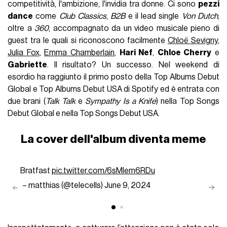
competitività, l'ambizione, l'invidia tra donne. Ci sono
pezzi
dance
come
Club Classics
,
B2B
e il lead single
Von Dutch
,
oltre a
360
, accompagnato da un video musicale pieno di
guest tra le quali si riconoscono facilmente
Chloë Sevigny
,
Julia Fox
,
Emma Chamberlain
,
Hari Nef
,
Chloe Cherry
e
Gabriette
. Il risultato? Un successo. Nel weekend di
esordio ha raggiunto il primo posto della Top Albums Debut
Global e Top Albums Debut USA di Spotify ed è entrata con
due brani (
Talk Talk
e
Sympathy Is a Knife
) nella Top Songs
Debut Global e nella Top Songs Debut USA.
La cover dell'album diventa meme
Bratfast
pic.twitter.com/6sMIem6RDu
— matthias (@telecells)
June 9, 2024