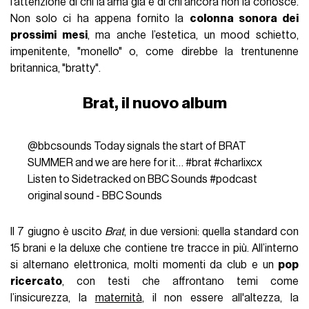
l’attenzione di chi la ama già e di chi ancora non la conosce.
Non solo ci ha appena fornito la
colonna sonora dei
prossimi mesi
, ma anche l’estetica, un mood schietto,
impenitente, "monello" o, come direbbe la trentunenne
britannica, "bratty".
Brat, il nuovo album
@bbcsounds
Today signals the start of BRAT
SUMMER and we are here for it…
#brat
#charlixcx
Listen to Sidetracked on BBC Sounds
#podcast
original sound - BBC Sounds
Il 7 giugno è uscito
Brat
, in due versioni: quella standard con
15 brani e la deluxe che contiene tre tracce in più. All’interno
si alternano elettronica, molti momenti da club e un
pop
ricercato
, con testi che affrontano temi come
l’insicurezza, la
maternità
, il non essere all'altezza, la