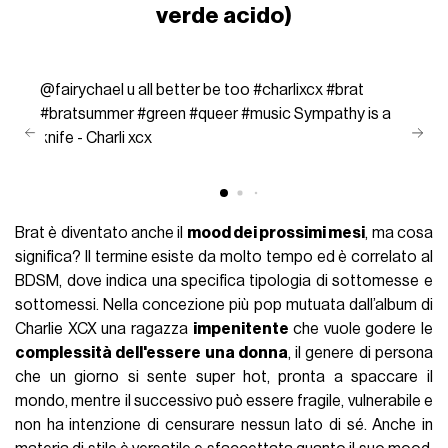
verde acido)
@fairychael
u all better be too
#charlixcx
#brat
#bratsummer
#green
#queer
#music
Sympathy is a
knife - Charli xcx
Brat è diventato anche il
mood dei prossimi mesi
, ma cosa
significa? Il termine esiste da molto tempo ed è correlato al
BDSM, dove indica una specifica tipologia di sottomesse e
sottomessi. Nella concezione più pop mutuata dall’album di
Charlie XCX una ragazza
impenitente
che vuole godere le
complessità dell'essere una donna
, il genere di persona
che un giorno si sente super hot, pronta a spaccare il
mondo, mentre il successivo può essere fragile, vulnerabile e
non ha intenzione di censurare nessun lato di sé. Anche in