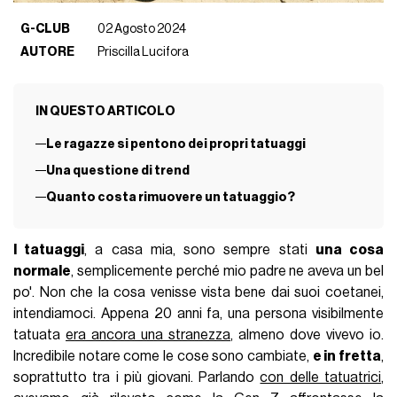
G-CLUB
02 Agosto 2024
AUTORE
Priscilla Lucifora
IN QUESTO ARTICOLO
Le ragazze si pentono dei propri tatuaggi
Una questione di trend
Quanto costa rimuovere un tatuaggio?
I tatuaggi
, a casa mia, sono sempre stati
una cosa
normale
, semplicemente perché mio padre ne aveva un bel
po'. Non che la cosa venisse vista bene dai suoi coetanei,
intendiamoci. Appena 20 anni fa, una persona visibilmente
tatuata
era ancora una stranezza
, almeno dove vivevo io.
Incredibile notare come le cose sono cambiate,
e in fretta
,
soprattutto tra i più giovani. Parlando
con delle tatuatrici
,