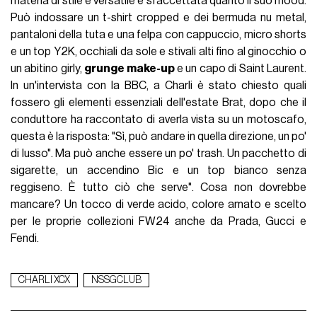
materia di stile è versatile e sfaccettata quanto il suo mood.
Può indossare un t-shirt cropped e dei bermuda nu metal,
pantaloni della tuta e una felpa con cappuccio, micro shorts
e un top Y2K, occhiali da sole e stivali alti fino al ginocchio o
un abitino girly,
grunge make-up
e un capo di Saint Laurent.
In un'intervista con la BBC, a Charli è stato chiesto quali
fossero gli elementi essenziali dell'estate Brat, dopo che il
conduttore ha raccontato di averla vista su un motoscafo,
questa è la risposta: "Sì, può andare in quella direzione, un po'
di lusso". Ma può anche essere un po' trash. Un pacchetto di
sigarette, un accendino Bic e un top bianco senza
reggiseno. È tutto ciò che serve". Cosa non dovrebbe
mancare? Un tocco di verde acido, colore amato e scelto
per le proprie collezioni FW24 anche da Prada, Gucci e
Fendi.
CHARLI XCX
NSSGCLUB