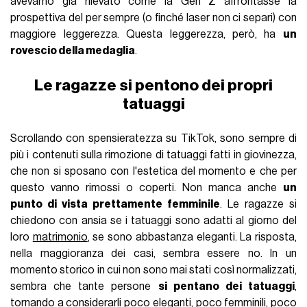
avevamo già rilevato come la Gen Z affrontasse la
prospettiva del per sempre (o finché laser non ci separi) con
maggiore leggerezza. Questa leggerezza, però, ha
un
rovescio della medaglia
.
Le ragazze si pentono dei propri
tatuaggi
Scrollando con spensieratezza su TikTok, sono sempre di
più i contenuti sulla rimozione di tatuaggi fatti in giovinezza,
che non si sposano con l'estetica del momento e che per
questo vanno rimossi o coperti. Non manca anche
un
punto di vista prettamente femminile
. Le ragazze si
chiedono con ansia se i tatuaggi sono adatti al giorno del
loro
matrimonio
, se sono abbastanza eleganti. La risposta,
nella maggioranza dei casi, sembra essere no. In un
momento storico in cui non sono mai stati così normalizzati,
sembra che tante persone
si pentano dei tatuaggi
,
tornando a considerarli poco eleganti, poco femminili, poco