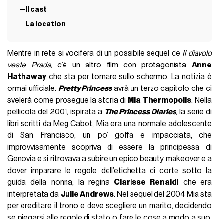
Il cast
La location
Mentre in rete si vocifera di un possibile sequel de
Il diavolo
veste Prada
, c’è un altro film con protagonista
Anne
Hathaway
che sta per tornare sullo schermo. La notizia è
ormai ufficiale:
Pretty Princess
avrà un terzo capitolo che ci
svelerà come prosegue la storia di
Mia Thermopolis
. Nella
pellicola del 2001, ispirata a
The Princess Diaries
, la serie di
libri scritti da Meg Cabot, Mia era una normale adolescente
di San Francisco, un po’ goffa e impacciata, che
improvvisamente scopriva di essere la principessa di
Genovia e si ritrovava a subire un epico beauty makeover e a
dover imparare le regole dell’etichetta di corte sotto la
guida della nonna, la regina
Clarisse Renaldi
che era
interpretata da
Julie Andrews
. Nel sequel del 2004 Mia sta
per ereditare il trono e deve scegliere un marito, decidendo
se piegarsi alle regole di stato o fare le cose a modo a suo.