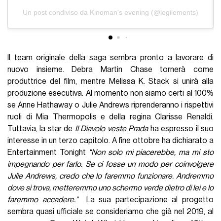
Un post condiviso da Kinoman's evening (@legilements)
Il team originale della saga sembra pronto a lavorare di
nuovo insieme. Debra Martin Chase tornerà come
produttrice del film, mentre Melissa K. Stack si unirà alla
produzione esecutiva. Al momento non siamo certi al 100%
se Anne Hathaway o Julie Andrews riprenderanno i rispettivi
ruoli di Mia Thermopolis e della regina Clarisse Renaldi.
Tuttavia, la star de
Il Diavolo veste Prada
ha espresso il suo
interesse in un terzo capitolo. A fine ottobre ha dichiarato a
Entertainment Tonight
"Non solo mi piacerebbe, ma mi sto
impegnando per farlo. Se ci fosse un modo per coinvolgere
Julie Andrews, credo che lo faremmo funzionare. Andremmo
dove si trova, metteremmo uno schermo verde dietro di lei e lo
faremmo accadere."
La sua partecipazione al progetto
sembra quasi ufficiale se consideriamo che già nel 2019, al