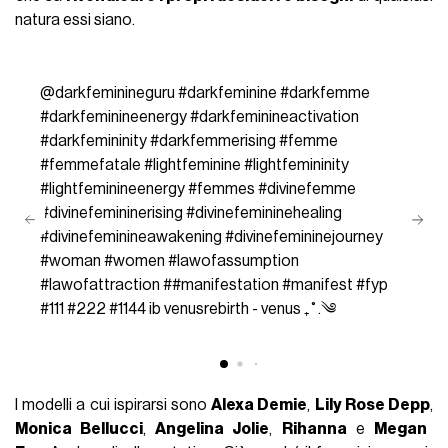
natura essi siano.
@darkfeminineguru
#darkfeminine
#darkfemme
#darkfeminineenergy
#darkfeminineactivation
#darkfemininity
#darkfemmerising
#femme
#femmefatale
#lightfeminine
#lightfemininity
#lightfeminineenergy
#femmes
#divinefemme
#divinefemininerising
#divinefemininehealing
#divinefeminineawakening
#divinefemininejourney
#woman
#women
#lawofassumption
#lawofattraction
#
#manifestation
#manifest
#fyp
#111
#222
#1144
ib venusrebirth - venus ₊˚.༄
I modelli a cui ispirarsi sono
Alexa Demie
,
Lily Rose Depp
,
Monica Bellucci
,
Angelina Jolie
,
Rihanna
e
Megan