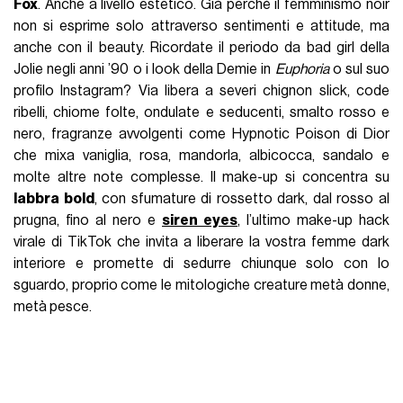
Fox
. Anche a livello estetico. Già perché il femminismo noir
non si esprime solo attraverso sentimenti e attitude, ma
anche con il beauty. Ricordate il periodo da bad girl della
Jolie negli anni ’90 o i look della Demie in
Euphoria
o sul suo
profilo Instagram? Via libera a severi chignon slick, code
ribelli, chiome folte, ondulate e seducenti, smalto rosso e
nero, fragranze avvolgenti come Hypnotic Poison di Dior
che mixa vaniglia, rosa, mandorla, albicocca, sandalo e
molte altre note complesse. Il make-up si concentra su
labbra bold
, con sfumature di rossetto dark, dal rosso al
prugna, fino al nero e
siren eyes
, l’ultimo make-up hack
virale di TikTok che invita a liberare la vostra femme dark
interiore e promette di sedurre chiunque solo con lo
sguardo, proprio come le mitologiche creature metà donne,
metà pesce.