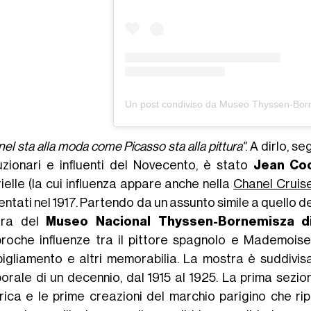
el sta alla moda come Picasso sta alla pittura"
. A dirlo, s
luzionari e influenti del Novecento, è stato
Jean Co
ielle (la cui influenza appare anche nella
Chanel Cruis
entati nel 1917. Partendo da un assunto simile a quello
tra del
Museo Nacional Thyssen-Bornemisza d
proche influenze tra il pittore spagnolo e Mademoisel
bigliamento e altri memorabilia. La mostra è suddivis
orale di un decennio, dal 1915 al 1925. La prima sezione
orica e le prime creazioni del marchio parigino che ri