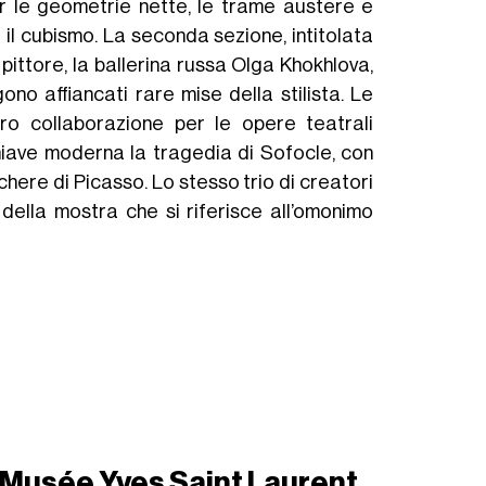
 per le geometrie nette, le trame austere e
 il cubismo. La seconda sezione, intitolata
l pittore, la ballerina russa Olga Khokhlova,
ono affiancati rare mise della stilista. Le
oro collaborazione per le opere teatrali
hiave moderna la tragedia di Sofocle, con
chere di Picasso. Lo stesso trio di creatori
della mostra che si riferisce all’omonimo
- Musée Yves Saint Laurent,