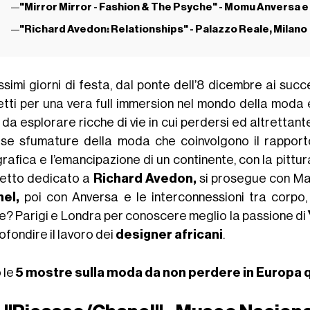
"Mirror Mirror - Fashion & The Psyche" - Momu Anversa 
"Richard Avedon: Relationships" - Palazzo Reale, Milano
ossimi giorni di festa, dal ponte dell’8 dicembre ai suc
etti per una vera full immersion nel mondo della moda e
 da esplorare ricche di vie in cui perdersi ed altretta
rse sfumature della moda che coinvolgono il rapporto c
afica e l’emancipazione di un continente, con la pittura 
etto dedicato a
Richard Avedon,
si prosegue con Mad
el,
poi con Anversa e le interconnessioni tra corpo
e? Parigi e Londra per conoscere meglio la passione di
fondire il lavoro dei
designer africani
.
 le
5 mostre sulla moda da non perdere in Europa