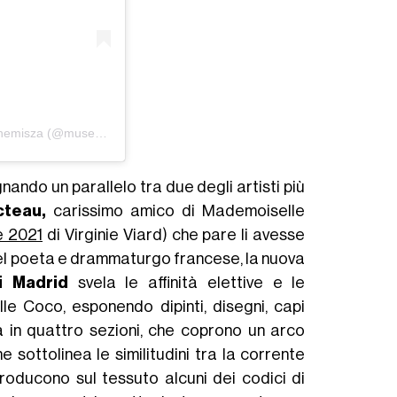
Un post condiviso da Museo Thyssen-Bornemisza (@museothyssen)
egnando un parallelo tra due degli artisti più
cteau,
carissimo amico di Mademoiselle
e 2021
di Virginie Viard) che pare li avesse
 del poeta e drammaturgo francese, la nuova
i Madrid
svela le affinità elettive e le
le Coco, esponendo dipinti, disegni, capi
a in quattro sezioni, che coprono un arco
 sottolinea le similitudini tra la corrente
producono sul tessuto alcuni dei codici di