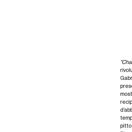
"Chan
rivo
Gabr
pres
mos
reci
d’ab
temp
pitt