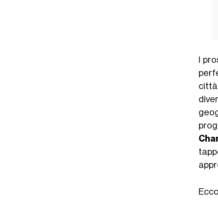
I pr
perf
città
dive
geogr
prog
Chan
tapp
appro
Ecco