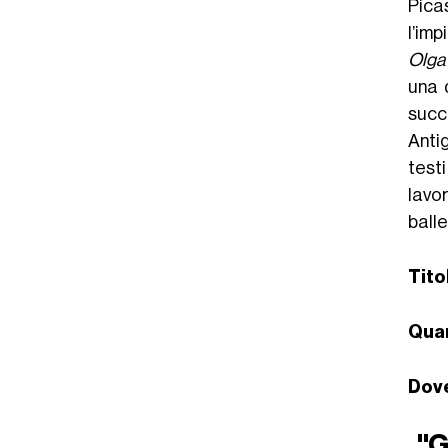
Pica
l’im
Olga
una 
succ
Anti
testi
lavo
balle
Tito
Qua
Dov
"G