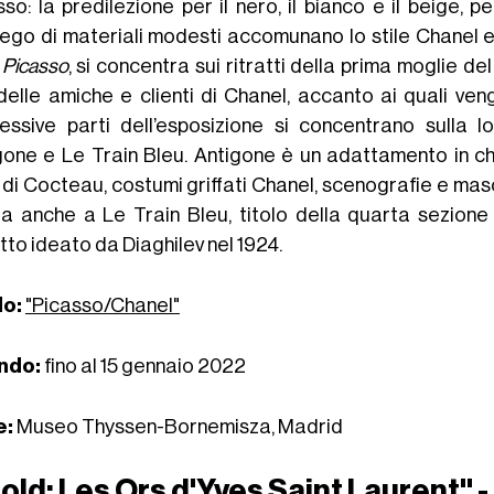
sso: la predilezione per il nero, il bianco e il beige,
piego di materiali modesti accomunano lo stile Chanel e
 Picasso
, si concentra sui ritratti della prima moglie de
delle amiche e clienti di Chanel, accanto ai quali veng
essive parti dell’esposizione si concentrano sulla l
gone e Le Train Bleu. Antigone è un adattamento in c
 di Cocteau, costumi griffati Chanel, scenografie e mas
ra anche a Le Train Bleu, titolo della quarta sezione 
tto ideato da Diaghilev nel 1924.
lo:
"Picasso/Chanel"
ndo:
fino al 15 gennaio 2022
e:
Museo Thyssen-Bornemisza, Madrid
old: Les Ors d'Yves Saint Laurent" 