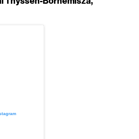
al Thyssen-Bornemisza,
nstagram