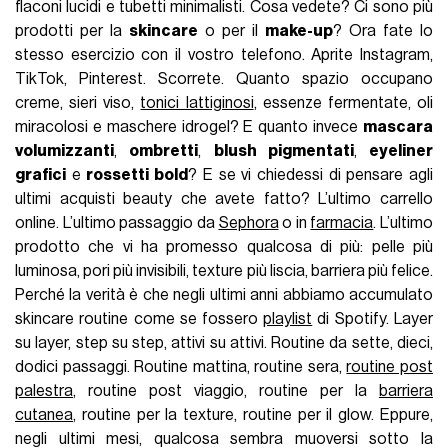
flaconi lucidi e tubetti minimalisti. Cosa vedete? Ci sono più
prodotti per la
skincare
o per il
make-up
? Ora fate lo
stesso esercizio con il vostro telefono. Aprite Instagram,
TikTok, Pinterest. Scorrete. Quanto spazio occupano
creme, sieri viso,
tonici lattiginosi
, essenze fermentate, oli
miracolosi e maschere idrogel? E quanto invece
mascara
volumizzanti
,
ombretti
,
blush pigmentati
,
eyeliner
grafici
e
rossetti bold
? E se vi chiedessi di pensare agli
ultimi acquisti beauty che avete fatto? L’ultimo carrello
online. L’ultimo passaggio da
Sephora
o in
farmacia
. L’ultimo
prodotto che vi ha promesso qualcosa di più: pelle più
luminosa, pori più invisibili, texture più liscia, barriera più felice.
Perché la verità è che negli ultimi anni abbiamo accumulato
skincare routine come se fossero
playlist
di Spotify. Layer
su layer, step su step, attivi su attivi. Routine da sette, dieci,
dodici passaggi. Routine mattina, routine sera,
routine post
palestra
, routine post viaggio, routine per la
barriera
cutanea
, routine per la texture, routine per il glow. Eppure,
negli ultimi mesi, qualcosa sembra muoversi sotto la