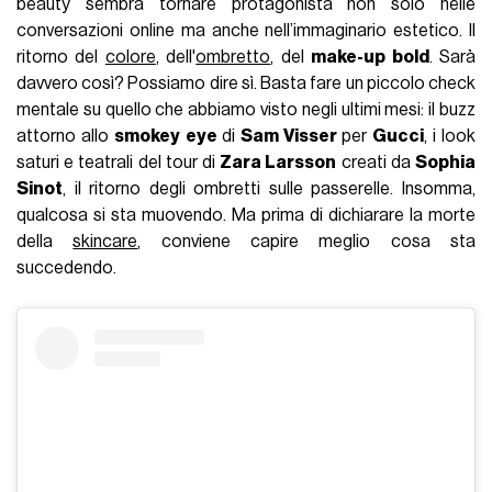
beauty sembra tornare protagonista non solo nelle
conversazioni online ma anche nell’immaginario estetico. Il
ritorno del
colore
, dell'
ombretto
, del
make-up bold
. Sarà
davvero così? Possiamo dire sì. Basta fare un piccolo check
mentale su quello che abbiamo visto negli ultimi mesi: il buzz
attorno allo
smokey eye
di
Sam Visser
per
Gucci
, i look
saturi e teatrali del tour di
Zara Larsson
creati da
Sophia
Sinot
, il ritorno degli ombretti sulle passerelle. Insomma,
qualcosa si sta muovendo. Ma prima di dichiarare la morte
della
skincare
, conviene capire meglio cosa sta
succedendo.