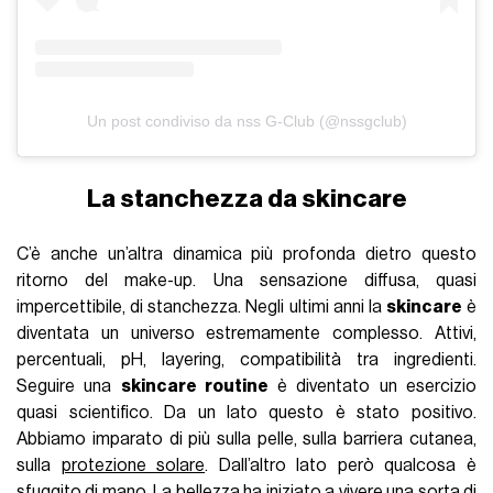
Un post condiviso da nss G-Club (@nssgclub)
La stanchezza da skincare
C’è anche un’altra dinamica più profonda dietro questo
ritorno del make-up. Una sensazione diffusa, quasi
impercettibile, di stanchezza. Negli ultimi anni la
skincare
è
diventata un universo estremamente complesso. Attivi,
percentuali, pH, layering, compatibilità tra ingredienti.
Seguire una
skincare routine
è diventato un esercizio
quasi scientifico. Da un lato questo è stato positivo.
Abbiamo imparato di più sulla pelle, sulla barriera cutanea,
sulla
protezione solare
. Dall’altro lato però qualcosa è
sfuggito di mano. La bellezza ha iniziato a vivere una sorta di