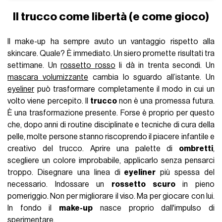
Il trucco come libertà (e come gioco)
Il make-up ha sempre avuto un vantaggio rispetto alla
skincare. Quale? È immediato. Un siero promette risultati tra
settimane. Un
rossetto rosso
li dà in trenta secondi. Un
mascara volumizzante
cambia lo sguardo all’istante. Un
eyeliner
può trasformare completamente il modo in cui un
volto viene percepito. Il
trucco
non è una promessa futura.
È una trasformazione presente. Forse è proprio per questo
che, dopo anni di routine disciplinate e tecniche di cura della
pelle, molte persone stanno riscoprendo il piacere infantile e
creativo del trucco. Aprire una palette di
ombretti
,
scegliere un colore improbabile, applicarlo senza pensarci
troppo. Disegnare una linea di
eyeliner
più spessa del
necessario. Indossare un
rossetto scuro
in pieno
pomeriggio. Non per migliorare il viso. Ma per giocare con lui.
In fondo il
make-up
nasce proprio dall'impulso di
sperimentare.