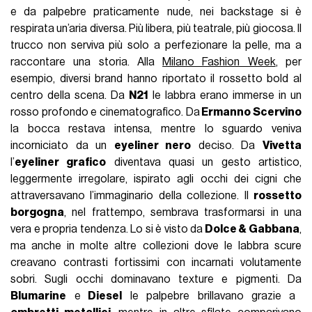
e da palpebre praticamente nude, nei backstage si è
respirata un’aria diversa. Più libera, più teatrale, più giocosa. Il
trucco non serviva più solo a perfezionare la pelle, ma a
raccontare una storia. Alla
Milano Fashion Week
, per
esempio, diversi brand hanno riportato il rossetto bold al
centro della scena. Da
N21
le labbra erano immerse in un
rosso profondo e cinematografico. Da
Ermanno Scervino
la bocca restava intensa, mentre lo sguardo veniva
incorniciato da un
eyeliner nero
deciso. Da
Vivetta
l’
eyeliner grafico
diventava quasi un gesto artistico,
leggermente irregolare, ispirato agli occhi dei cigni che
attraversavano l’immaginario della collezione. Il
rossetto
borgogna
, nel frattempo, sembrava trasformarsi in una
vera e propria tendenza. Lo si è visto da
Dolce & Gabbana
,
ma anche in molte altre collezioni dove le labbra scure
creavano contrasti fortissimi con incarnati volutamente
sobri. Sugli occhi dominavano texture e pigmenti. Da
Blumarine
e
Diesel
le palpebre brillavano grazie a