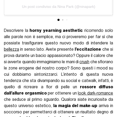
Un post condiviso da Nina Park (@ninapark)
Descrivere la
horny yearning aesthetic
ricorrendo solo
alle parole non è semplice, ma ci proveremo per far sì che
possiate trasfigurare questo nuovo modo di intendere la
bellezza
in senso lato. Avete presente
l’eccitazione
che si
prova durante un bacio appassionato? Oppure il calore che
si avverte quando immaginiamo le mani di
crush
che sfiorano
le zone erogene del nostro corpo? Sono questi i mood su
cui dobbiamo sintonizzarci. L’intento di questa nuova
tendenza che sta divampando su social e catwalk, infatti, è
quello di ricreare a fior di pelle un
rossore diffuso
dall’allure orgasmico
per ottenere un
look dark-romance
che seduce al primo sguardo. Qualora siate incuriositə da
questo universo estetico,
la magia del make-up
arriva in
soccorso per permetterci di ottenere un risultato degno di