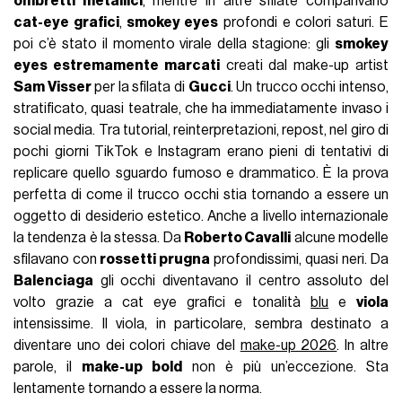
ombretti metallici
, mentre in altre sfilate comparivano
cat-eye grafici
,
smokey eyes
profondi e colori saturi. E
poi c’è stato il momento virale della stagione: gli
smokey
eyes estremamente marcati
creati dal make-up artist
Sam Visser
per la sfilata di
Gucci
. Un trucco occhi intenso,
stratificato, quasi teatrale, che ha immediatamente invaso i
social media. Tra tutorial, reinterpretazioni, repost, nel giro di
pochi giorni TikTok e Instagram erano pieni di tentativi di
replicare quello sguardo fumoso e drammatico. È la prova
perfetta di come il trucco occhi stia tornando a essere un
oggetto di desiderio estetico. Anche a livello internazionale
la tendenza è la stessa. Da
Roberto Cavalli
alcune modelle
sfilavano con
rossetti prugna
profondissimi, quasi neri. Da
Balenciaga
gli occhi diventavano il centro assoluto del
volto grazie a cat eye grafici e tonalità
blu
e
viola
intensissime. Il viola, in particolare, sembra destinato a
diventare uno dei colori chiave del
make-up 2026
. In altre
parole, il
make-up bold
non è più un’eccezione. Sta
lentamente tornando a essere la norma.