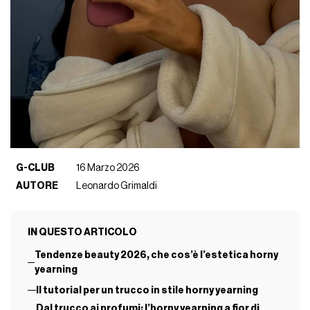
G-CLUB
16 Marzo 2026
AUTORE
Leonardo Grimaldi
IN QUESTO ARTICOLO
Tendenze beauty 2026, che cos’è l’estetica horny
yearning
Il tutorial per un trucco in stile horny yearning
Dal trucco ai profumi: l’horny yearning a fior di