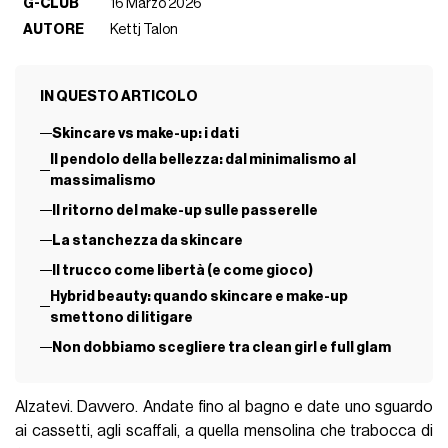
G-CLUB
16 Marzo 2026
AUTORE
Kettj Talon
IN QUESTO ARTICOLO
Skincare vs make-up: i dati
Il pendolo della bellezza: dal minimalismo al
massimalismo
Il ritorno del make-up sulle passerelle
La stanchezza da skincare
Il trucco come libertà (e come gioco)
Hybrid beauty: quando skincare e make-up
smettono di litigare
Non dobbiamo scegliere tra clean girl e full glam
Alzatevi. Davvero. Andate fino al bagno e date uno sguardo
ai cassetti, agli scaffali, a quella mensolina che trabocca di