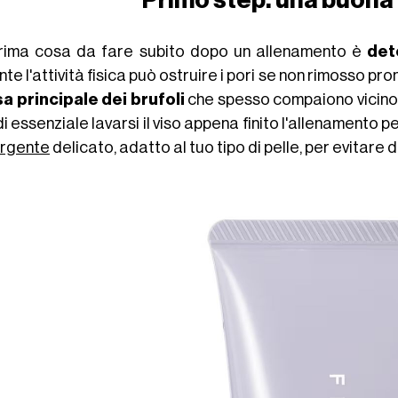
Primo step: una buona
rima cosa da fare subito dopo un allenamento è
det
te l'attività fisica può ostruire i pori se non rimosso pro
a principale dei brufoli
che spesso compaiono vicino al
i essenziale lavarsi il viso appena finito l'allenamento pe
rgente
delicato, adatto al tuo tipo di pelle, per evitare di