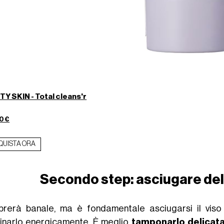
Y SKIN - Total cleans'r
0 €
QUISTA ORA
Secondo step: a
sciugare del
rerà banale, ma è fondamentale asciugarsi il viso
finarlo energicamente. È meglio
tamponarlo delica