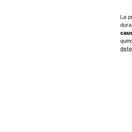
La p
duran
caus
quind
dete