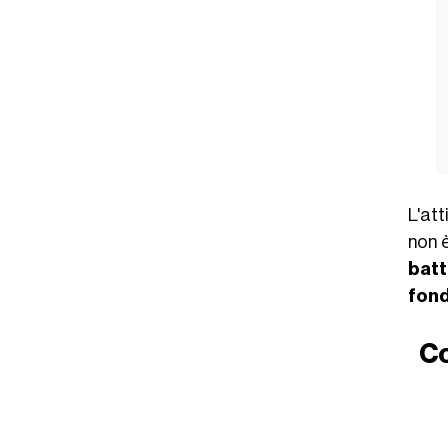
L'att
non è
batt
fon
Co