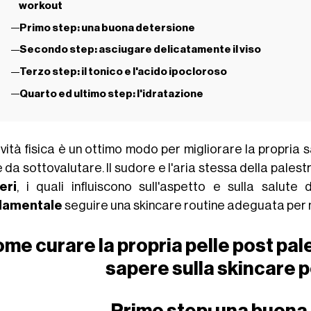
workout
Primo step: una buona detersione
Secondo step: asciugare delicatamente il viso
Terzo step: il tonico e l'acido ipocloroso
Quarto ed ultimo step: l'idratazione
ività fisica è un ottimo modo per migliorare la propria 
 da sottovalutare. Il sudore e l'aria stessa della palest
eri
, i quali influiscono sull'aspetto e sulla salute 
damentale
seguire una skincare routine adeguata per ma
me curare la propria pelle post pale
sapere sulla skincare 