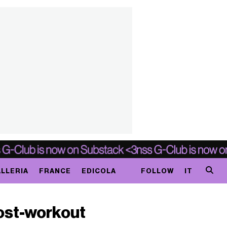
LLERIA
FRANCE
EDICOLA
FOLLOW
IT
post-workout