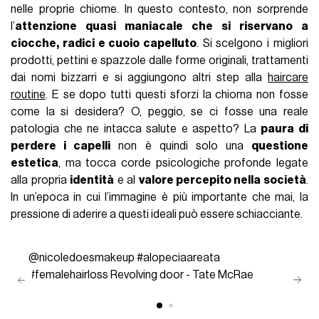
nelle proprie chiome. In questo contesto, non sorprende
l’
attenzione quasi maniacale che si riservano a
ciocche, radici e cuoio capelluto
. Si scelgono i migliori
prodotti, pettini e spazzole dalle forme originali, trattamenti
dai nomi bizzarri e si aggiungono altri step alla
haircare
routine
. E se dopo tutti questi sforzi la chioma non fosse
come la si desidera? O, peggio, se ci fosse una reale
patologia che ne intacca salute e aspetto? La
paura di
perdere i capelli
non è quindi solo una
questione
estetica
, ma tocca corde psicologiche profonde legate
alla propria
identità
e al
valore percepito nella società
.
In un’epoca in cui l’immagine è più importante che mai, la
pressione di aderire a questi ideali può essere schiacciante.
@nicoledoesmakeup
#alopeciaareata
#femalehairloss
Revolving door - Tate McRae