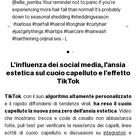
@ellie_pembs
Your reminder not to panic if you’re
experiencing more hair fall than normal! It’s probably
down to seasonal shedding
#sheddingseason
#hairloss
#hairfall
#hairoil
#longhair
#curlyhair
#justgirlythings
#hairtips
#haircare
#hairwash
#hairthinning
orijinal ses - L
L’influenza dei social media, l'ansia
estetica sul cuoio capelluto e l’effetto
TikTok
TikTok
, con il suo
algoritmo altamente personalizzato
e il rapido diffondersi di tendenze virali,
ha reso il cuoio
capelluto la nuova zona zero dell’ansia estetica
. Video
che mostrano trecce e code di cavallo non abbastanza
folte, pull test per verificare la resistenza dei capelli, linee
sottili di cuoio capelluto e discussioni su
integratori
e