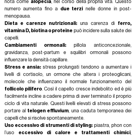
nota come
alopecia
, nel corso della propria vita. Questo
numero aumenta fino a
due terzi
nelle donne in
post-
menopausa
.
Dieta e carenze nutrizionali:
una carenza di
ferro,
vitamina D, biotina o proteine
può incidere sulla salute dei
capelli.
Cambiamenti ormonali:
pillola anticoncezionale,
gravidanza, post-partum e squilibri ormonali possono
influenzare la densità capillare.
Stress e ansia:
stress
prolungati tendono a aumentare i
livelli di
cortisolo
, un ormone che altera i proteoglicani,
molecole che influenzano il normale funzionamento del
follicolo pilifero
. Così il capello cresce indebolito ed è più
facilmente incline a cadere prima di aver terminato il proprio
ciclo di vita naturale. Questi livelli elevati di stress possono
portare al
telogen effluvium
, una caduta temporanea dei
capelli che si risolve spontaneamente.
Uso eccessivo di strumenti di styling:
piastra
,
phon
con
l’uso
eccessivo di calore e trattamenti chimici
,