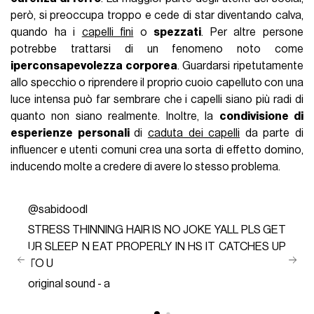
però, si preoccupa troppo e cede di star diventando calva,
quando ha i
capelli fini
o
spezzati
. Per altre persone
potrebbe trattarsi di un fenomeno noto come
iperconsapevolezza corporea
. Guardarsi ripetutamente
allo specchio o riprendere il proprio cuoio capelluto con una
luce intensa può far sembrare che i capelli siano più radi di
quanto non siano realmente. Inoltre, la
condivisione di
esperienze personali
di
caduta dei capelli
da parte di
influencer e utenti comuni crea una sorta di effetto domino,
inducendo molte a credere di avere lo stesso problema.
@sabidoodl
STRESS THINNING HAIR IS NO JOKE YALL PLS GET
UR SLEEP N EAT PROPERLY IN HS IT CATCHES UP
TO U
original sound - a