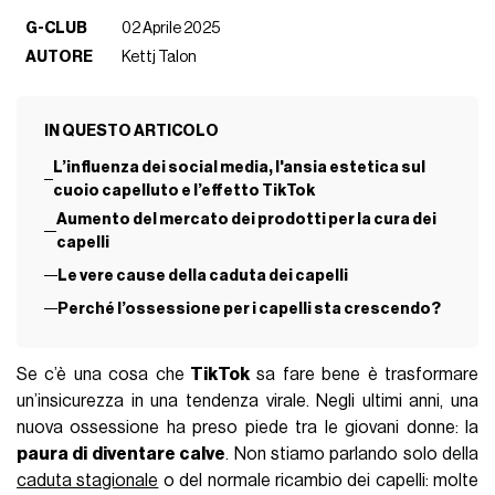
G-CLUB
02 Aprile 2025
AUTORE
Kettj Talon
IN QUESTO ARTICOLO
L’influenza dei social media, l'ansia estetica sul
cuoio capelluto e l’effetto TikTok
Aumento del mercato dei prodotti per la cura dei
capelli
Le vere cause della caduta dei capelli
Perché l’ossessione per i capelli sta crescendo?
Se c’è una cosa che
TikTok
sa fare bene è trasformare
un’insicurezza in una tendenza virale. Negli ultimi anni, una
nuova ossessione ha preso piede tra le giovani donne: la
paura di diventare calve
. Non stiamo parlando solo della
caduta stagionale
o del normale ricambio dei capelli: molte