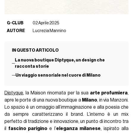
G-CLUB
02 Aprile 2025
AUTORE
Lucrezia Mannino
IN QUESTO ARTICOLO
La nuova boutique Diptyque, un design che
racconta storie
Un viaggio sensoriale nel cuore di Milano
Diptyque
, la Maison rinomata per la sua
arte profumiera
,
apre le porte di una nuova boutique a
Milano
, in via Manzoni.
Lo spazio è un omaggio all’immaginazione e alla poesia che
da sempre caratterizzano il brand. L’interno è un mix
perfetto di tradizione e innovazione, un punto di incontro tra
il
fascino parigino
e l’
eleganza milanese
, ispirato alla