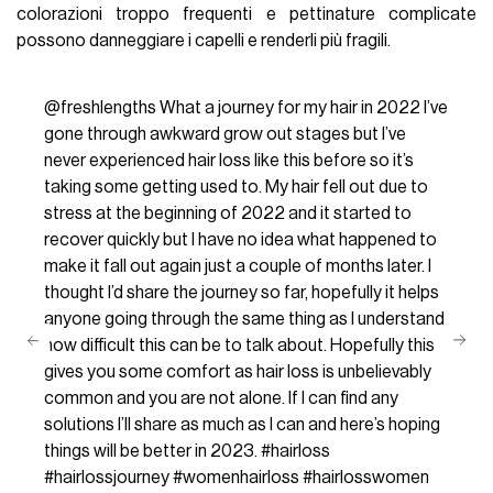
colorazioni
troppo frequenti e
pettinature complicate
possono danneggiare i capelli e renderli più fragili.
@freshlengths
What a journey for my hair in 2022 I’ve
gone through awkward grow out stages but I’ve
never experienced hair loss like this before so it’s
taking some getting used to. My hair fell out due to
stress at the beginning of 2022 and it started to
recover quickly but I have no idea what happened to
make it fall out again just a couple of months later. I
thought I’d share the journey so far, hopefully it helps
anyone going through the same thing as I understand
how difficult this can be to talk about. Hopefully this
gives you some comfort as hair loss is unbelievably
common and you are not alone. If I can find any
solutions I’ll share as much as I can and here’s hoping
things will be better in 2023.
#hairloss
#hairlossjourney
#womenhairloss
#hairlosswomen