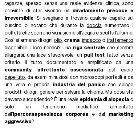
ragazze, spesso senza una reale evidenza clinica, sono
convinte di star vivendo un
diradamento precoce e
irreversibile
. Si svegliano e trovano qualche capello sul
cuscino o notano che durante la
doccia
aumentano i
ciuffetti che scorrono via insieme all’acqua e scatta l’allarme.
Così si armano di ogni
olio
,
crema
,
impacco
o
trattamento
disponibile. I loro nemici? Una
riga centrale
che sembra
allargarsi, una luce sfavorevole, un
pull test
fatto senza
criterio. Il tutto documentato e amplificato da una
community altrettanto ossessionata
dal
cuoio
capelluto
, da esami minuziosi con microscopi portatili e da
una vera e propria
industria del panico
che spinge
prodotti di ogni genere per salvare la chioma. Ma cosa sta
davvero succedendo? È una reale
epidemia di alopecia
o
solo un fenomeno mediatico alimentato
dall’
iperconsapevolezza corporea
e dal
marketing
aggressivo
?