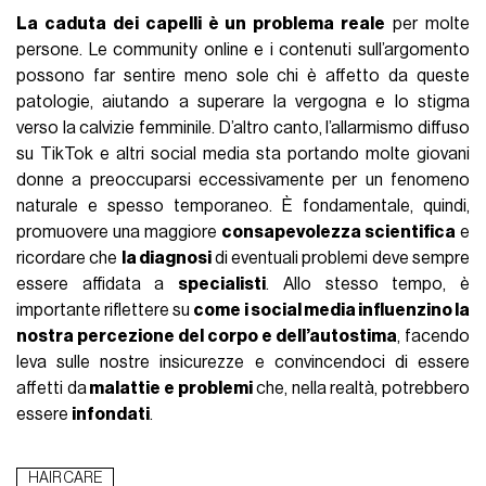
La caduta dei capelli è un problema reale
per molte
persone. Le community online e i contenuti sull’argomento
possono far sentire meno sole chi è affetto da queste
patologie, aiutando a superare la vergogna e lo stigma
verso la calvizie femminile. D’altro canto, l’allarmismo diffuso
su TikTok e altri social media sta portando molte giovani
donne a preoccuparsi eccessivamente per un fenomeno
naturale e spesso temporaneo. È fondamentale, quindi,
promuovere una maggiore
consapevolezza scientifica
e
ricordare che
la diagnosi
di eventuali problemi deve sempre
essere affidata a
specialisti
. Allo stesso tempo, è
importante riflettere su
come i social media influenzino la
nostra percezione del corpo e dell’autostima
, facendo
leva sulle nostre insicurezze e convincendoci di essere
affetti da
malattie e problemi
che, nella realtà, potrebbero
essere
infondati
.
HAIR CARE