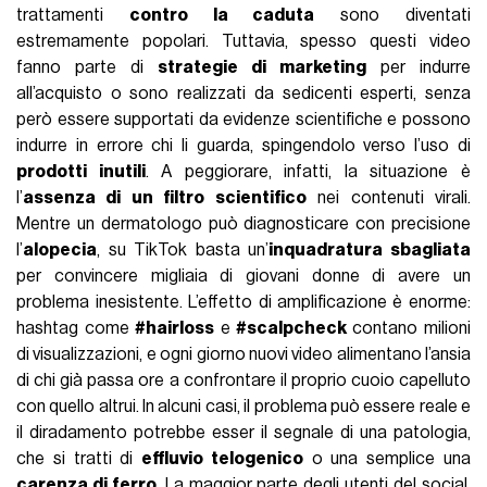
trattamenti
contro la caduta
sono diventati
estremamente popolari. Tuttavia, spesso questi video
fanno parte di
strategie di marketing
per indurre
all’acquisto o sono realizzati da sedicenti esperti, senza
però essere supportati da evidenze scientifiche e possono
indurre in errore chi li guarda, spingendolo verso l’uso di
prodotti inutili
. A peggiorare, infatti, la situazione è
l’
assenza di un filtro scientifico
nei contenuti virali.
Mentre un dermatologo può diagnosticare con precisione
l’
alopecia
, su TikTok basta un’
inquadratura sbagliata
per convincere migliaia di giovani donne di avere un
problema inesistente. L’effetto di amplificazione è enorme:
hashtag come
#hairloss
e
#scalpcheck
contano milioni
di visualizzazioni, e ogni giorno nuovi video alimentano l’ansia
di chi già passa ore a confrontare il proprio cuoio capelluto
con quello altrui. In alcuni casi, il problema può essere reale e
il diradamento potrebbe esser il segnale di una patologia,
che si tratti di
effluvio telogenico
o una semplice una
carenza di ferro
. La maggior parte degli utenti del social,