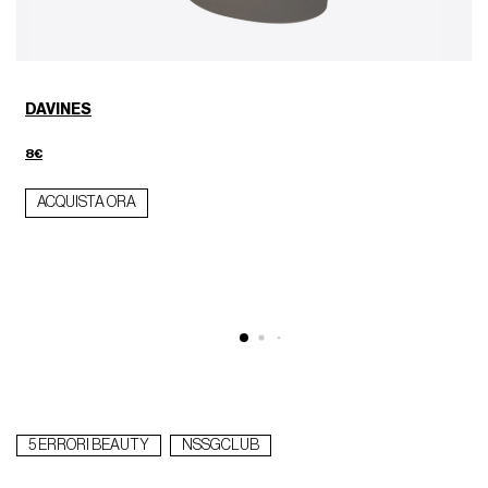
DAVINES
8€
ACQUISTA ORA
5 ERRORI BEAUTY
NSSGCLUB