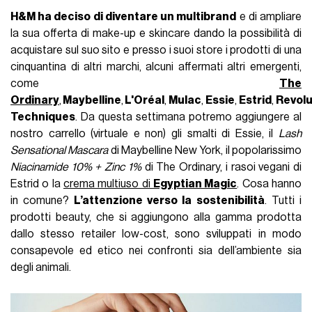
H&M ha deciso di diventare un multibrand
e di ampliare
la sua offerta di make-up e skincare dando la possibilità di
acquistare sul suo sito e presso i suoi store i prodotti di una
cinquantina di altri marchi, alcuni affermati altri emergenti,
come
The
Ordinary
,
Maybelline
,
L'Oréal
,
Mulac
,
Essie
,
Estrid
,
Revolu
Techniques
. Da questa settimana potremo aggiungere al
nostro carrello (virtuale e non) gli smalti di Essie, il
Lash
Sensational
Mascara
di Maybelline New York, il popolarissimo
Niacinamide 10% + Zinc 1%
di The Ordinary, i rasoi vegani di
Estrid o la
crema multiuso di
Egyptian Magic
. Cosa hanno
in comune?
L’attenzione verso la
sostenibilità
. Tutti i
prodotti beauty, che si aggiungono alla gamma prodotta
dallo stesso retailer low-cost, sono sviluppati in modo
consapevole ed etico nei confronti sia dell’ambiente sia
degli animali.