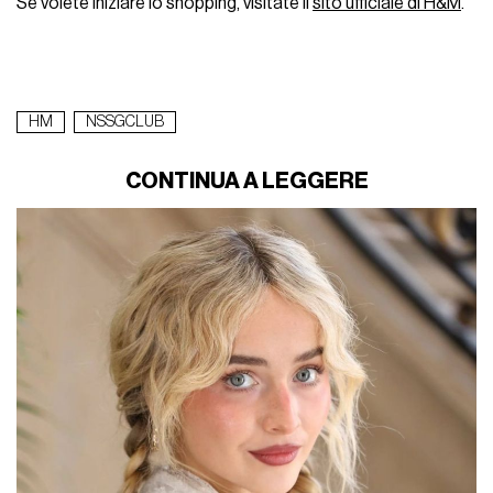
Se volete iniziare lo shopping, visitate il
sito ufficiale di H&M
.
HM
NSSGCLUB
CONTINUA A LEGGERE