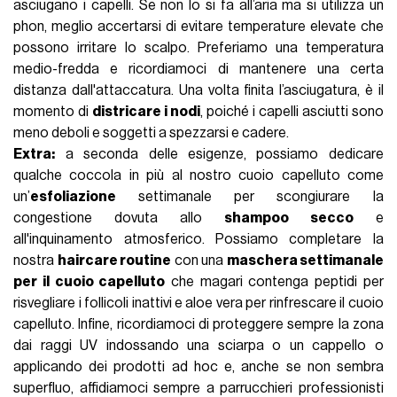
asciugano i capelli. Se non lo si fa all’aria ma si utilizza un
phon, meglio accertarsi di evitare temperature elevate che
possono irritare lo scalpo. Preferiamo una temperatura
medio-fredda e ricordiamoci di mantenere una certa
distanza dall'attaccatura. Una volta finita l’asciugatura, è il
momento di
districare i nodi
, poiché i capelli asciutti sono
meno deboli e soggetti a spezzarsi e cadere.
Extra:
a seconda delle esigenze, possiamo dedicare
qualche coccola in più al nostro cuoio capelluto come
un’
esfoliazione
settimanale per scongiurare la
congestione dovuta allo
shampoo secco
e
all'inquinamento atmosferico. Possiamo completare la
nostra
haircare routine
con una
maschera settimanale
per il cuoio capelluto
che magari contenga peptidi per
risvegliare i follicoli inattivi e aloe vera per rinfrescare il cuoio
capelluto. Infine, ricordiamoci di proteggere sempre la zona
dai raggi UV indossando una sciarpa o un cappello o
applicando dei prodotti ad hoc e, anche se non sembra
superfluo, affidiamoci sempre a parrucchieri professionisti