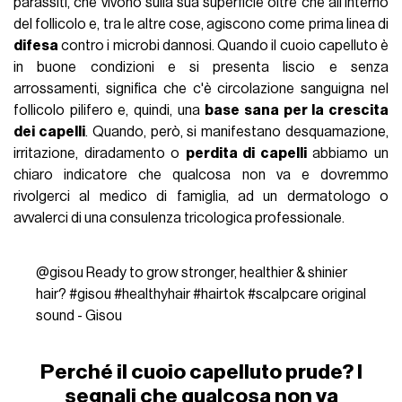
parassiti, che vivono sulla sua superficie oltre che all'interno
del follicolo e, tra le altre cose, agiscono come prima linea di
difesa
contro i microbi dannosi. Quando il cuoio capelluto è
in buone condizioni e si presenta liscio e senza
arrossamenti, significa che c'è circolazione sanguigna nel
follicolo pilifero e, quindi, una
base sana per la crescita
dei capelli
. Quando, però, si manifestano desquamazione,
irritazione, diradamento o
perdita di capelli
abbiamo un
chiaro indicatore che qualcosa non va e dovremmo
rivolgerci al medico di famiglia, ad un dermatologo o
avvalerci di una consulenza tricologica professionale.
@gisou
Ready to grow stronger, healthier & shinier
hair?
#gisou
#healthyhair
#hairtok
#scalpcare
original
sound - Gisou
Perché il cuoio capelluto prude? I
segnali che qualcosa non va