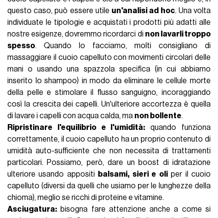
questo caso, può essere utile
un'analisi ad hoc
. Una volta
individuate le tipologie e acquistati i prodotti più adatti alle
nostre esigenze, dovremmo ricordarci di
non lavarli troppo
spesso
. Quando lo facciamo, molti consigliano di
massaggiare il cuoio capelluto con movimenti circolari delle
mani o usando una spazzola specifica (in cui abbiamo
inserito lo shampoo) in modo da eliminare le cellule morte
della pelle e stimolare il flusso sanguigno, incoraggiando
così la crescita dei capelli. Un'ulteriore accortezza è quella
di lavare i capelli con acqua calda, ma
non bollente
.
Ripristinare l'equilibrio e l'umidità:
quando funziona
correttamente, il cuoio capelluto ha un proprio contenuto di
umidità auto-sufficiente che non necessita di trattamenti
particolari. Possiamo, però, dare un boost di idratazione
ulteriore usando appositi
balsami, sieri e oli
per il cuoio
capelluto (diversi da quelli che usiamo per le lunghezze della
chioma), meglio se ricchi di proteine e vitamine.
Asciugatura:
bisogna fare attenzione anche a come si