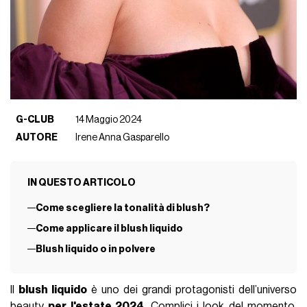
G-CLUB
14 Maggio 2024
AUTORE
Irene Anna Gasparello
IN QUESTO ARTICOLO
Come scegliere la tonalità di blush?
Come applicare il blush liquido
Blush liquido o in polvere
Il
blush liquido
è uno dei grandi protagonisti dell’universo
beauty
per l'estate 2024
. Complici i look del momento,