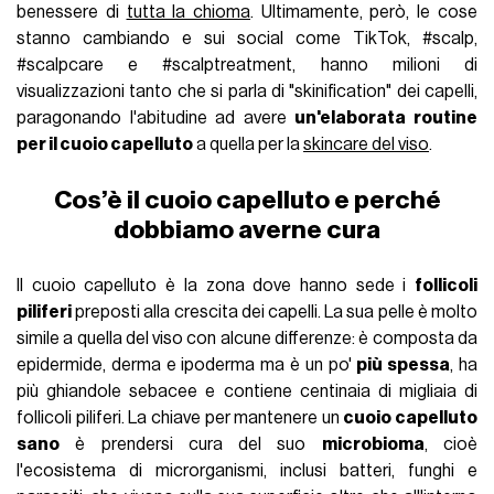
benessere di
tutta la chioma
. Ultimamente, però, le cose
stanno cambiando e sui social come TikTok, #scalp,
#scalpcare e #scalptreatment, hanno milioni di
visualizzazioni tanto che si parla di "skinification" dei capelli,
paragonando l'abitudine ad avere
un'elaborata routine
per il cuoio capelluto
a quella per la
skincare del viso
.
Cos’è il cuoio capelluto e perché
dobbiamo averne cura
Il cuoio capelluto è la zona dove hanno sede i
follicoli
piliferi
preposti alla crescita dei capelli. La sua pelle è molto
simile a quella del viso con alcune differenze: è composta da
epidermide, derma e ipoderma ma è un po'
più spessa
, ha
più ghiandole sebacee e contiene centinaia di migliaia di
follicoli piliferi. La chiave per mantenere un
cuoio capelluto
sano
è prendersi cura del suo
microbioma
, cioè
l'ecosistema di microrganismi, inclusi batteri, funghi e