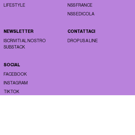
LIFESTYLE
NSS FRANCE
NSS EDICOLA
NEWSLETTER
CONTATTACI
ISCRIVITI AL NOSTRO
DROP US A LINE
SUBSTACK
SOCIAL
FACEBOOK
INSTAGRAM
TIKTOK
Copyright ©2026 nss magazine srls
- All rights reserved
nss magazine srls - P.IVA 12275110968
©2026 nss magazine testata giornalistica registrata presso il Tribunale di
Milano. Aut. n° 77 del 13/5/2022