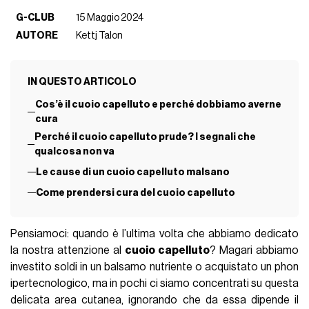
G-CLUB
15 Maggio 2024
AUTORE
Kettj Talon
IN QUESTO ARTICOLO
Cos’è il cuoio capelluto e perché dobbiamo averne
cura
Perché il cuoio capelluto prude? I segnali che
qualcosa non va
Le cause di un cuoio capelluto malsano
Come prendersi cura del cuoio capelluto
Pensiamoci: quando è l’ultima volta che abbiamo dedicato
la nostra attenzione al
cuoio capelluto
? Magari abbiamo
investito soldi in un balsamo nutriente o acquistato un phon
ipertecnologico, ma in pochi ci siamo concentrati su questa
delicata area cutanea, ignorando che da essa dipende il