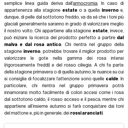
semplice linea guida deriva dall’
armocromia
. In caso di
appartenenza alla stagione
estate
o a quella
inverno
e,
dunque, di pelle dal sottotono freddo, va da sé che i toni più
glaciali generalmente saranno in grado di valorizzare meglio
il nostro volto. Chi appartiene alla stagione
estate
, invece,
può iniziare la ricerca del prodotto perfetto a partire
dal
malva e dal rosa antico
. Chi rientra nel gruppo della
stagione
inverno
, potrebbe trovare il miglior prodotto per
valorizzare le gote nella gamma dei rosa intensi
(rigorosamente freddi) e del rosso ciliegia. A chi fa parte
della stagione primavera o di quella autunno, le nuance su cui
si consiglia di focalizzare l’attenzione sono quelle
calde
. In
particolare, chi rientra nel gruppo primavera potrà
innamorarsi molto facilmente di colori accesi come i rosa
dal sottotono caldo, il rosso acceso e il pesca, mentre chi
appartiene all’insieme autunno si farà conquistare dai toni
del mattone e, più in generale, dei
rossi aranciati
.