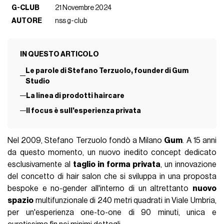
G-CLUB
21 Novembre 2024
AUTORE
nss g-club
IN QUESTO ARTICOLO
Le parole di Stefano Terzuolo, founder di Gum
Studio
La linea di prodotti haircare
Il focus è sull'esperienza privata
Nel 2009, Stefano Terzuolo fondò a Milano
Gum
. A 15 anni
da questo momento, un nuovo inedito concept dedicato
esclusivamente al
taglio in forma privata
, un innovazione
del concetto di hair salon che si sviluppa in una proposta
bespoke e no-gender all'interno di un altrettanto
nuovo
spazio
multifunzionale di 240 metri quadrati in Viale Umbria,
per un'esperienza one-to-one di 90 minuti, unica e