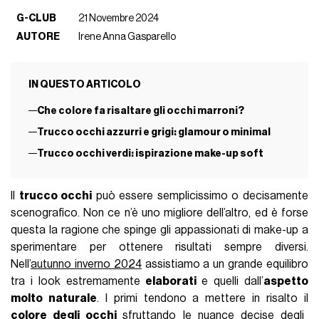
G-CLUB
21 Novembre 2024
AUTORE
Irene Anna Gasparello
IN QUESTO ARTICOLO
Che colore fa risaltare gli occhi marroni?
Trucco occhi azzurri e grigi: glamour o minimal
Trucco occhi verdi: ispirazione make-up soft
Il
trucco occhi
può essere semplicissimo o decisamente
scenografico. Non ce n’è uno migliore dell’altro, ed è forse
questa la ragione che spinge gli appassionati di make-up a
sperimentare per ottenere risultati sempre diversi.
Nell’
autunno inverno 2024
assistiamo a un grande equilibro
tra i look estremamente
elaborati
e quelli dall’
aspetto
molto naturale
. I primi tendono a mettere in risalto il
colore degli occhi
sfruttando le nuance decise degli