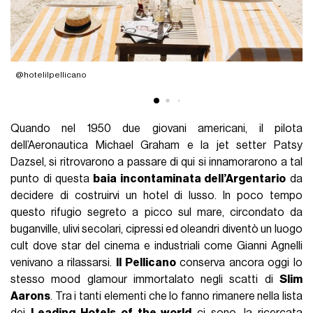
@hotelilpellicano
@
Quando nel 1950 due giovani americani, il pilota
dell’Aeronautica Michael Graham e la jet setter Patsy
Dazsel, si ritrovarono a passare di qui si innamorarono a tal
punto di questa
baia incontaminata dell’Argentario
da
decidere di costruirvi un hotel di lusso. In poco tempo
questo rifugio segreto a picco sul mare, circondato da
buganville, ulivi secolari, cipressi ed oleandri diventò un luogo
cult dove star del cinema e industriali come Gianni Agnelli
venivano a rilassarsi.
Il Pellicano
conserva ancora oggi lo
stesso mood glamour immortalato negli scatti di
Slim
Aarons
. Tra i tanti elementi che lo fanno rimanere nella lista