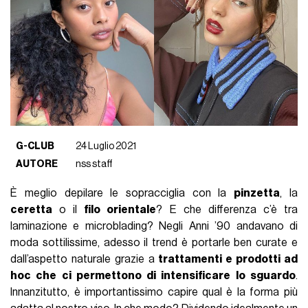
G-CLUB
24 Luglio 2021
AUTORE
nss staff
È meglio depilare le sopracciglia con la
pinzetta
, la
ceretta
o il
filo orientale
? E che differenza c’è tra
laminazione e microblading? Negli Anni ’90 andavano di
moda sottilissime, adesso il trend è portarle ben curate e
dall’aspetto naturale grazie a
trattamenti e prodotti ad
hoc che ci permettono di intensificare lo sguardo
.
Innanzitutto, è importantissimo capire qual è la forma più