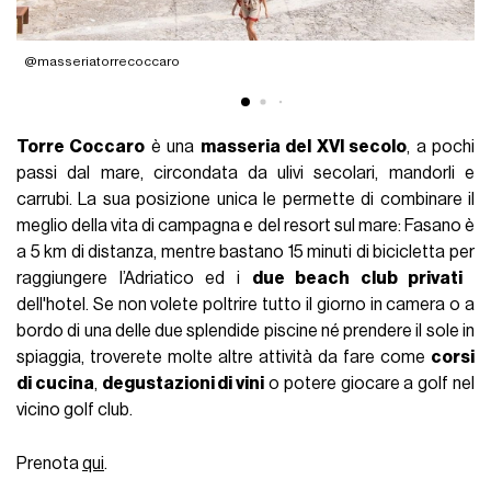
@masseriatorrecoccaro
@
Torre Coccaro
è una
masseria del XVI secolo
, a pochi
passi dal mare, circondata da ulivi secolari, mandorli e
carrubi. La sua posizione unica le permette di combinare il
meglio della vita di campagna e del resort sul mare: Fasano è
a 5 km di distanza, mentre bastano 15 minuti di bicicletta per
raggiungere l’Adriatico ed i
due beach club privati
​​
dell'hotel. Se non volete poltrire tutto il giorno in camera o a
bordo di una delle due splendide piscine né prendere il sole in
spiaggia, troverete molte altre attività da fare come
corsi
di cucina
,
degustazioni di vini
o potere giocare a golf nel
vicino golf club.
Prenota
qui
.