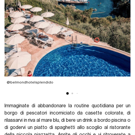
@belmondhotelsplendido
@
Immaginate di abbandonare la routine quotidiana per un
borgo di pescatori incorniciato da casette colorate, di
rilassarvi in riva al mare blu, di bere un drink a bordo piscina o
di godervi un piatto di spaghetti allo scoglio al ristorante
della piccola piazzetta. Aprite gli occhi e vi ritroverete a