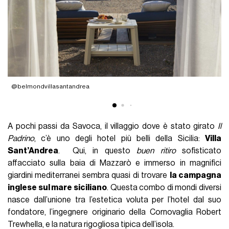
@belmondvillasantandrea
@
A pochi passi da Savoca, il villaggio dove è stato girato
Il
Padrino
, c’è uno degli hotel più belli della Sicilia:
Villa
Sant’Andrea
. Qui, in questo
buen ritiro
sofisticato
affacciato sulla baia di Mazzarò e immerso in magnifici
giardini mediterranei sembra quasi di trovare
la campagna
inglese sul mare siciliano
. Questa combo di mondi diversi
nasce dall’unione tra l’estetica voluta per l’hotel dal suo
fondatore, l’ingegnere originario della Cornovaglia Robert
Trewhella, e la natura rigogliosa tipica dell’isola.