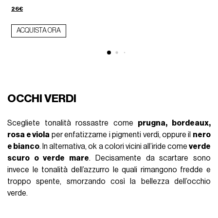
26€
ACQUISTA ORA
OCCHI VERDI
Scegliete tonalità rossastre come
prugna, bordeaux,
rosa e viola
per enfatizzarne i pigmenti verdi, oppure il
nero
e bianco
. In alternativa, ok a colori vicini all’iride come
verde
scuro o verde mare
. Decisamente da scartare sono
invece le tonalità dell’azzurro le quali rimangono fredde e
troppo spente, smorzando così la bellezza dell’occhio
verde.