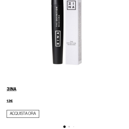
3INA
13€
ACQUISTA ORA