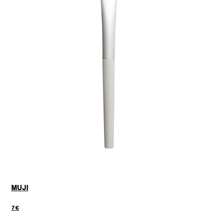
MUJI
7€