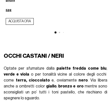
DIOR
52€
ACQUISTA ORA
OCCHI CASTANI / NERI
Optate per sfumature dalla
palette fredda come blu
,
verde e viola
o per tonalità vicine al colore degli occhi
come
terra, cioccolato
e, ovviamente
nero
. Via libera
anche a ombretti color
giallo
,
bronzo e oro
mentre sono
sconsigliati un po’ tutti i toni pastello, che rischiano di
spegnere lo sguardo.