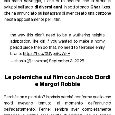
alla meno selvaggia, il che ci fa dedurre che la storia si
sviluppi nell'arco
di diversi anni
. In sottofondo
Charli xcx
,
che ha annunciato su Instagram di aver creato una canzone
inedita appositamente per il film.
the way this didn't need to be a wuthering heights
adaptation, like girl if you wanted to make a horny
period piece then do that. no need to terrorise emily
bronte
https://t.co/XGVpi9QWFP
— shania (@sshxniaa)
September 3, 2025
Le polemiche sul film con Jacob Elordi
e Margot Robbie
Perché non è piaciuto? In primis perché conferma quello che
molti avevano temuto al momento dell'annuncio
dell'adattamento. Fennell sembra aver completamente