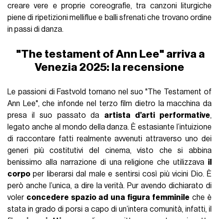
creare vere e proprie coreografie, tra canzoni liturgiche
piene di ripetizioni melliflue e balli sfrenati che trovano ordine
in passi di danza.
"The testament of Ann Lee" arriva a
Venezia 2025: la recensione
Le passioni di Fastvold tornano nel suo "The Testament of
Ann Lee", che infonde nel terzo film dietro la macchina da
presa il suo passato da
artista d’arti performative
,
legato anche al mondo della danza. È estasiante l’intuizione
di raccontare fatti realmente avvenuti attraverso uno dei
generi più costitutivi del cinema, visto che si abbina
benissimo alla narrazione di una religione che utilizzava
il
corpo
per liberarsi dal male e sentirsi così più vicini Dio. È
però anche l’unica, a dire la verità. Pur avendo dichiarato di
voler
concedere spazio ad una figura femminile
che è
stata in grado di porsi a capo di un’intera comunità, infatti, il