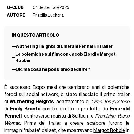
G-CLUB
04 Settembre 2025
AUTORE
Priscilla Lucifora
IN QUESTO ARTICOLO
Wuthering Heights di Emerald Fennell: il trailer
Le polemiche sul film con Jacob Elordi e Margot
Robbie
Ok, ma cosa ne possiamo dedurre?
È successo. Dopo mesi che sembrano anni di polemiche
feroci sui social network, è stato rilasciato il primo trailer
di
Wuthering Heights
, adattamento di
Cime Tempestose
di
Emily Brontë
scritto, diretto e prodotto da
Emerald
Fennell
, controversa regista di
Saltburn
e
Promising Young
Woman
. Prima del trailer, a creare scalpore furono le
immagini "rubate" dal set, che mostravano
Margot Robbie
in