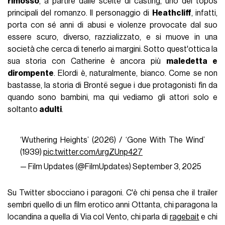
rimosso
, a partire dalle scelte di casting, uno dei topos
principali del romanzo. Il personaggio di
Heathcliff
, infatti,
porta con sé anni di abusi e violenze provocate dal suo
essere scuro, diverso, razzializzato, e si muove in una
società che cerca di tenerlo ai margini. Sotto quest'ottica la
sua storia con Catherine è ancora più
maledetta e
dirompente
. Elordi è, naturalmente, bianco. Come se non
bastasse, la storia di Brontë segue i due protagonisti fin da
quando sono bambini, ma qui vediamo gli attori solo e
soltanto
adulti
.
‘Wuthering Heights’ (2026) / ‘Gone With The Wind’
(1939)
pic.twitter.com/urgZUnp427
— Film Updates (@FilmUpdates)
September 3, 2025
Su Twitter sbocciano i paragoni. C'è chi pensa che il trailer
sembri quello di un film erotico anni Ottanta, chi paragona la
locandina a quella di Via col Vento, chi parla di
ragebait
e chi