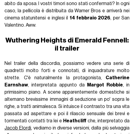
abito da sposa. I vostri timori sono stati confermati? In ogni
caso, la pellicola è distribuita da Warner Bros e arriverà nei
cinema statunitensi e inglesi il
14 febbraio 2026
, per San
Valentino. Aww.
Wuthering Heights di Emerald Fennell:
il trailer
Nel trailer della discordia, possiamo vedere una serie di
quadretti molto forti e connotati, di inquadrature molto
strette. C'è naturalmente la protagonista,
Catherine
Earnshaw
, interpretata appunto da
Margot Robbie
, in
primissimo piano. A scene apparentemente domestiche si
alternano brevissime immagini di seduzione un po' sopra le
righe, a tratti animalesca. Si intuisce il contrasto tra una vita
passata ad aspettare e poi il rilascio sensuale dei brevi e
tormentati contatti tra lei e
Heathcliff
che, interpretato da
Jacob Elordi
, vediamo in diverse versioni, dalla più selvaggia