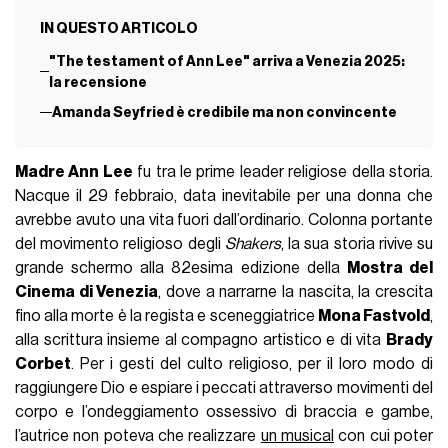
IN QUESTO ARTICOLO
"The testament of Ann Lee" arriva a Venezia 2025:
la recensione
Amanda Seyfried è credibile ma non convincente
Madre Ann Lee
fu tra le prime leader religiose della storia.
Nacque il 29 febbraio, data inevitabile per una donna che
avrebbe avuto una vita fuori dall’ordinario. Colonna portante
del movimento religioso degli
Shakers
, la sua storia rivive su
grande schermo alla 82esima edizione della
Mostra del
Cinema di Venezia
, dove a narrarne la nascita, la crescita
fino alla morte è la regista e sceneggiatrice
Mona Fastvold
,
alla scrittura insieme al compagno artistico e di vita
Brady
Corbet
. Per i gesti del culto religioso, per il loro modo di
raggiungere Dio e espiare i peccati attraverso movimenti del
corpo e l’ondeggiamento ossessivo di braccia e gambe,
l’autrice non poteva che realizzare
un musical
con cui poter