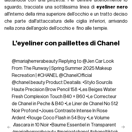
sguardo, tracciate una sottilissima linea di
eyeliner nero
all'interno della rima superiore dell’occhio e un tratto deciso
che parte dall'attaccatura delle ciglia inferiori, arrivando
nella zona dell’angolo dell’occhio e fino alle tempie.
L'eyeliner con paillettes di Chanel
@mariajherrerabeauty
Replying to @Jen Car Look
From The Runway | Spring Summer 2025 Makeup
Recreation |
#CHANEL
@ChanelOfficial
@chanel.beauty Product Deatails: •Stylo Sourcils
Haute Precision Brow Pencil 158 •Les Beiges Water
Fresh Complexion Touch B40 + B60 •Le Correcteur
de Chanel in Peche & B40 •Le Liner de Chanel No 512
Noir Profond •Joues Contraste Intense In Rose
Ardent •Rouge Coco Flash in 54 Boy •Le Volume
Mascara in 10 Noir •Baume Essentiel in Transparent