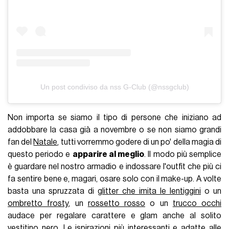
Un post condiviso da nss G-Club (@nssgclub)
Non importa se siamo il tipo di persone che iniziano ad
addobbare la casa già a novembre o se non siamo grandi
fan del
Natale
, tutti vorremmo godere di un po' della magia di
questo periodo e
apparire al meglio
. Il modo più semplice
è guardare nel nostro armadio e indossare l'outfit che più ci
fa sentire bene e, magari, osare solo con il make-up. A volte
basta una spruzzata di
glitter che imita le lentiggini
o un
ombretto frosty
, un
rossetto rosso
o un
trucco occhi
audace per regalare carattere e glam anche al solito
vestitino nero. Le ispirazioni più interessanti e adatte alle