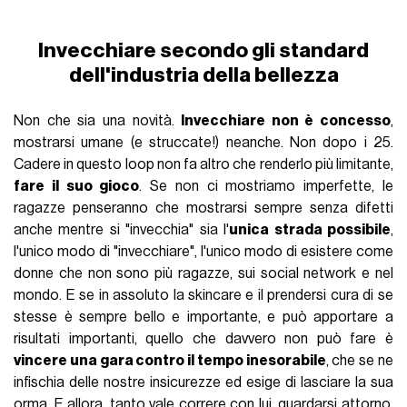
Invecchiare secondo gli standard
dell'industria della bellezza
Non che sia una novità.
Invecchiare non è concesso
,
mostrarsi umane (e struccate!) neanche. Non dopo i 25.
Cadere in questo loop non fa altro che renderlo più limitante,
fare il suo gioco
. Se non ci mostriamo imperfette, le
ragazze penseranno che mostrarsi sempre senza difetti
anche mentre si "invecchia" sia l'
unica strada possibile
,
l'unico modo di "invecchiare", l'unico modo di esistere come
donne che non sono più ragazze, sui social network e nel
mondo. E se in assoluto la skincare e il prendersi cura di se
stesse è sempre bello e importante, e può apportare a
risultati importanti, quello che davvero non può fare è
vincere una gara contro il tempo inesorabile
, che se ne
infischia delle nostre insicurezze ed esige di lasciare la sua
orma. E allora, tanto vale correre con lui, guardarsi attorno,