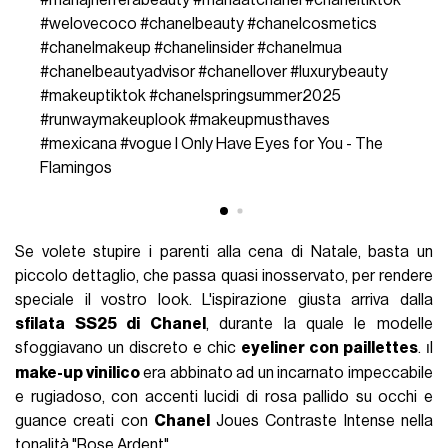
#mariajherrerabeauty
#mariaatchanel
#chaneltiktok
#welovecoco
#chanelbeauty
#chanelcosmetics
#chanelmakeup
#chanelinsider
#chanelmua
#chanelbeautyadvisor
#chanellover
#luxurybeauty
#makeuptiktok
#chanelspringsummer2025
#runwaymakeuplook
#makeupmusthaves
#mexicana
#vogue
I Only Have Eyes for You - The
Flamingos
Se volete stupire i parenti alla cena di Natale, basta un
piccolo dettaglio, che passa quasi inosservato, per rendere
speciale il vostro look. L'ispirazione giusta arriva dalla
sfilata SS25 di Chanel
, durante la quale le modelle
sfoggiavano un discreto e chic
eyeliner con paillettes
.
l
I
make-up vinilico
era abbinato ad un incarnato impeccabile
e rugiadoso, con accenti lucidi di rosa pallido su occhi e
guance creati con
Chanel
Joues Contraste Intense nella
tonalità "Rose Ardent".