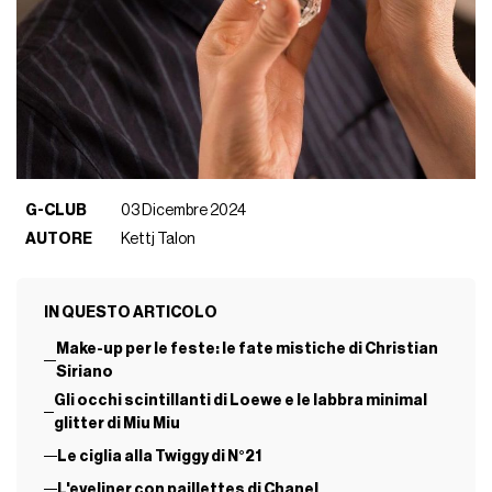
G-CLUB
03 Dicembre 2024
AUTORE
Kettj Talon
IN QUESTO ARTICOLO
Make-up per le feste: le fate mistiche di Christian
Siriano
Gli occhi scintillanti di Loewe e le labbra minimal
glitter di Miu Miu
Le ciglia alla Twiggy di N°21
L'eyeliner con paillettes di Chanel