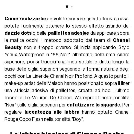
Come realizzarlo:
se volete ricreare questo look a casa,
potete facilmente ottenere lo stesso effetto usando dei
dazzle dots
o delle
paillettes adesive
da applicare sopra
la matita occhi. Il metodo adottato dal team di
Chanel
Beauty
non è troppo diverso. Si inizia applicando Stylo
Yeaux Waterproof in "88 Noir" all’interno della rima ciliare
superiore, poi si traccia una linea sottile e dritta lungo la
base delle ciglia superiori seguendo la forma naturale degli
occhi con Le Liner de Chanel Noir Profond. A questo punto, i
make-up artist della Maison hanno posizionato sopra il liner
una striscia adesiva di paillettes, creata ad hoc. L'ultimo
tocco è Le Volume De Chanel Waterproof nella tonalità
"Noir" sulle ciglia superiori per
enfatizzare lo sguard
o. Per
regalare
lucentezza alle labbra
hanno optato Chanel
Rouge Coco Flash nella tonalità "Boy".