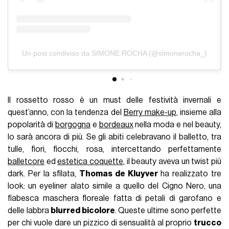
Un post condiviso da SIMONE ROCHA (@simonerocha_)
Il rossetto rosso è un must delle festività invernali e
quest’anno, con la tendenza del
Berry make-up
, insieme alla
popolarità di
borgogna
e
bordeaux
nella moda e nel beauty,
lo sarà ancora di più. Se gli abiti celebravano il balletto, tra
tulle, fiori, fiocchi, rosa, intercettando perfettamente
balletcore
ed
estetica coquette
, il beauty aveva un twist più
dark. Per la sfilata,
Thomas de Kluyver
ha realizzato tre
look: un eyeliner alato simile a quello del Cigno Nero, una
fiabesca maschera floreale fatta di petali di garofano e
delle labbra
blurred bicolore
. Queste ultime sono perfette
per chi vuole dare un pizzico di sensualità al proprio
trucco