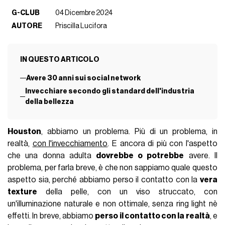
G-CLUB
04 Dicembre 2024
AUTORE
Priscilla Lucifora
IN QUESTO ARTICOLO
Avere 30 anni sui social network
Invecchiare secondo gli standard dell'industria
della bellezza
Houston
, abbiamo un problema. Più di un problema, in
realtà,
con l'invecchiamento
. E ancora di più con l'aspetto
che una donna adulta
dovrebbe o potrebbe
avere. Il
problema, per farla breve, è che non sappiamo quale questo
aspetto sia, perché abbiamo perso il contatto con la
vera
texture
della pelle, con un viso struccato, con
un'illuminazione naturale e non ottimale, senza ring light nè
effetti. In breve, abbiamo
perso il contatto con la realtà
, e