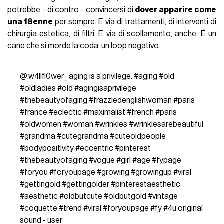
potrebbe - di contro - convincersi di
dover apparire come
una 18enne
per sempre. E via di trattamenti, di interventi di
chirurgia estetica
, di filtri. E via di scollamento, anche. È un
cane che si morde la coda, un loop negativo.
@.w4llfl0wer_
aging is a privilege.
#aging
#old
#oldladies
#old
#agingisaprivilege
#thebeautyofaging
#frazzledenglishwoman
#paris
#france
#eclectic
#maximalist
#french
#paris
#oldwomen
#woman
#wrinkles
#wrinklesarebeautiful
#grandma
#cutegrandma
#cuteoldpeople
#bodypositivity
#eccentric
#pinterest
#thebeautyofaging
#vogue
#girl
#age
#fypage
#foryou
#foryoupage
#growing
#growingup
#viral
#gettingold
#gettingolder
#pinterestaesthetic
#aesthetic
#oldbutcute
#oldbutgold
#vintage
#coquette
#trend
#viral
#foryoupage
#fy
#4u
original
sound - user