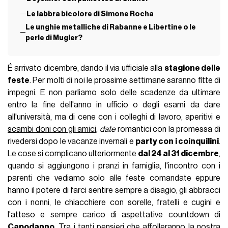
Le labbra bicolore di Simone Rocha
Le unghie metalliche di Rabanne e Libertine o le
perle di Mugler?
É arrivato dicembre, dando il via ufficiale alla
stagione delle
feste
. Per molti di noi le prossime settimane saranno fitte di
impegni. E non parliamo solo delle scadenze da ultimare
entro la fine dell'anno in ufficio o degli esami da dare
all'università, ma di cene con i colleghi di lavoro, aperitivi e
scambi doni con gli amici
,
date
romantici con la promessa di
rivedersi dopo le vacanze invernali e
party con i coinquilini
.
Le cose si complicano ulteriormente
dal 24 al 31 dicembre
,
quando si aggiungono i pranzi in famiglia, l'incontro con i
parenti che vediamo solo alle feste comandate eppure
hanno il potere di farci sentire sempre a disagio, gli abbracci
con i nonni, le chiacchiere con sorelle, fratelli e cugini e
l'atteso e sempre carico di aspettative countdown di
Capodanno
. Tra i tanti pensieri che affolleranno la nostra