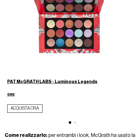
PAT McGRATH LABS - Luminous Legends
68€
ACQUISTA ORA
Come realizzarlo:
per entrambi i look, McGrath ha usato la