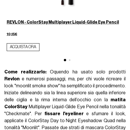
REVLON - ColorStay Multiplayer Liquid-Glide Eye Pencil
10,15€
ACQUISTA ORA
Come realizzarlo:
Oquendo ha usato solo prodotti
Revlon
e numerosi passaggi, ma, per chi vuole ricreare il
look "moonlit smoke show" ha semplificato il procedimento.
Iniziate delineando sia la linea superiore sia quella inferiore
delle ciglia e la rima interna dell’occhio con la
matita
ColorStay
Multiplayer Liquid-Glide Eye Pencil nella tonalità
"Checkmate". Per
fissare l'eyeliner
e sfumare il look,
applicate il ColorStay Day to Night Eyeshadow Quad nella
tonalità "Moonlit". Passate due strati di mascara ColorStay