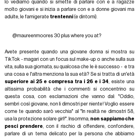
lo vediamo quando si smette di parlare con e a ragazze
molto giovani e si inizia a parlare con e a donne giovani ma
adulte, le famigerate
trentenni
(e dintorni).
@maureenmoores
30 plus where you at?
Avete presente quando una giovane donna si mostra su
TikTok - magari con un focus sul make-up o anche sulla sua
vita, sulla sua giornata, su qualcosa che le è successo - e tra
una cosa e l'altra menziona la sua età? Se si tratta di un'età
superiore ai 25 e compresa tra i 26 e i 34
, esiste una
altissima probabilità che i commenti si concentrino su
questa cosa, con esclamazioni che vanno dal: "Oddio,
sembri così giovane, non li dimostri per niente! Voglio essere
come te quando sarò vecchia" al "In realtà ne dimostri 58,
usa la protezione solare girl!". Insomma,
non sappiamo che
pesci prendere
, con il rischio di offendere, confondere,
parlare di un tema delicato per la persona che abbiamo