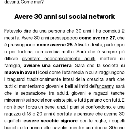
davanti. Come mai?
Avere 30 anni sui social network
Fatevelo dire da una persona che 30 anni li ha compiuti 2
mesi fa. Avere 30 anni pressappoco
come averne 27
, che
è pressappoco
come averne 25
. A livello di vita, purtroppo
o per fortuna, non cambia molto. Sarà che è sempre più
difficile
diventare economicamente adulti
, mettere su
famiglia,
avviare una carriera
. Sarà che la società
si
muove in avanti
così come l'età media in cui si raggiungono
i traguardi tradizionalmente intesi della crescita, sarà che
tutti ci manteniamo giovani e belli ai limiti dell'
uncanny
, sarà
che la separazione tra adulti, giovani e ragazzi (anche
minorenni) sui social non esiste più, e
tutti parlano con tutti
. E
non è per forza un bene, anzi. I piani si confondono, e una
ragazza di 18 o 20 anni è portata a pensare che averne 30
significhi
essere vecchie signore
con le rughe,
i capelli
bianchi
e la gonna alle caviglie, mentre una donna 30enne