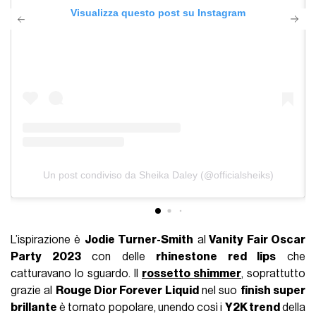
Visualizza questo post su Instagram
Un post condiviso da Sheika Daley (@officialsheiks)
L’ispirazione è
Jodie Turner-Smith
al
Vanity Fair Oscar
Party 2023
con delle
rhinestone red lips
che
catturavano lo sguardo. Il
rossetto shimmer
, soprattutto
grazie al
Rouge Dior Forever Liquid
nel suo
finish super
brillante
è tornato popolare, unendo così i
Y2K trend
della