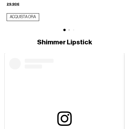
29,90€
1
ACQUISTA ORA
Shimmer Lipstick