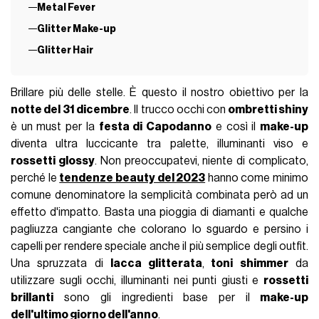
Metal Fever
Glitter Make-up
Glitter Hair
Brillare più delle stelle. È questo il nostro obiettivo per la
notte del 31 dicembre
. Il trucco occhi con
ombretti shiny
è un must per la
festa di Capodanno
e così il
make-up
diventa ultra luccicante tra palette, illuminanti viso e
rossetti glossy
. Non preoccupatevi, niente di complicato,
perché le
tendenze beauty del 2023
hanno come minimo
comune denominatore la semplicità combinata però ad un
effetto d'impatto. Basta una pioggia di diamanti e qualche
pagliuzza cangiante che colorano lo sguardo e persino i
capelli per rendere speciale anche il più semplice degli outfit.
Una spruzzata di
lacca glitterata
,
toni shimmer
da
utilizzare sugli occhi, illuminanti nei punti giusti e
rossetti
brillanti
sono gli ingredienti base per il
make-up
dell'ultimo giorno dell'anno
.