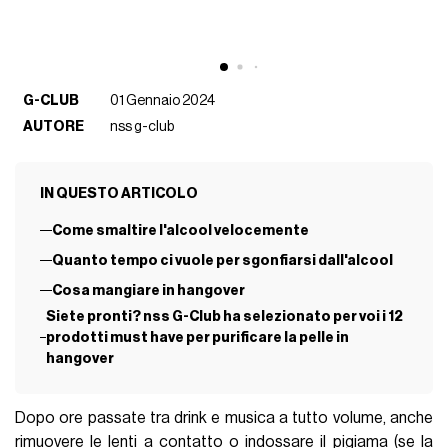
G-CLUB
01 Gennaio 2024
AUTORE
nss g-club
IN QUESTO ARTICOLO
Come smaltire l'alcool velocemente
Quanto tempo ci vuole per sgonfiarsi dall'alcool
Cosa mangiare in hangover
Siete pronti? nss G-Club ha selezionato per voi i 12
prodotti must have per purificare la pelle in
hangover
Dopo ore passate tra drink e musica a tutto volume, anche
rimuovere le lenti a contatto o indossare il pigiama (se la