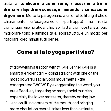
aiuta a
tonificare alcune zone, rilassarne altre e
drenare i liquidi in eccesso, eliminando la sensazione
di gonfiore
. Molte lo paragonano a
un effetto lifting
, il che è
chiaramente un’esagerazione (purtroppo) ma resta
comunque una pratica che, se fatta con costanza, può
migliorare tono e luminosità e, soprattutto, è un modo per
ritagliarsi dieci minuti tutti per sé.
Come si fa lo yoga per il viso?
@glowwithava
#stitch
with @Kylie Jenner Kylie is a
smart & efficient girl — going straight with one of the
most powerful facial yoga movements - the
exaggerated “WOW” By exaggerating this word, you
are effectively targeting so many facial muscles,
especially the lower masseter, thereby easing jaw
tension, lifting corners of the mouth, and bringing
more circulation overall. takes less than a minute,