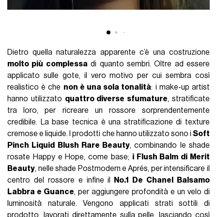
Dietro quella naturalezza apparente c’è una costruzione
molto più complessa
di quanto sembri. Oltre ad essere
applicato sulle gote, il vero motivo per cui sembra così
realistico è che
non è una sola tonalità
: i make-up artist
hanno utilizzato
quattro diverse sfumature
, stratificate
tra loro, per ricreare un rossore sorprendentemente
credibile. La base tecnica è una stratificazione di texture
cremose e liquide. I prodotti che hanno utilizzato sono i
Soft
Pinch Liquid Blush Rare Beauty
, combinando le shade
rosate Happy e Hope, come base;
i Flush Balm di Merit
Beauty
, nelle shade Postmodern e Aprés, per intensificare il
centro del rossore e infine il
No.1 De Chanel Balsamo
Labbra e Guance
, per aggiungere profondità e un velo di
luminosità naturale. Vengono applicati strati sottili di
prodotto, lavorati direttamente sulla pelle, lasciando così