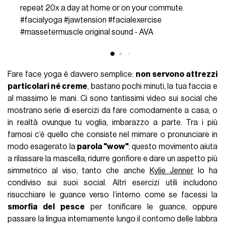
repeat 20x a day at home or on your commute.
#facialyoga
#jawtension
#facialexercise
#massetermuscle
original sound - AVA
Fare face yoga è davvero semplice:
non servono attrezzi
particolari né creme
, bastano pochi minuti, la tua faccia e
al massimo le mani. Ci sono tantissimi video sui social che
mostrano serie di esercizi da fare comodamente a casa, o
in realtà ovunque tu voglia, imbarazzo a parte. Tra i più
famosi c’è quello che consiste nel mimare o pronunciare in
modo esagerato la
parola "wow"
: questo movimento aiuta
a rilassare la mascella, ridurre gonfiore e dare un aspetto più
simmetrico al viso, tanto che anche
Kylie Jenner
lo ha
condiviso sui suoi social. Altri esercizi utili includono
risucchiare le guance verso l’interno come se facessi la
smorfia del pesce
per tonificare le guance, oppure
passare la lingua internamente lungo il contorno delle labbra