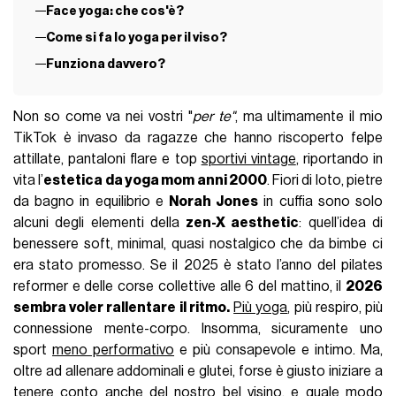
Face yoga: che cos'è?
Come si fa lo yoga per il viso?
Funziona davvero?
Non so come va nei vostri "
per te"
, ma ultimamente il mio
TikTok è invaso da ragazze che hanno riscoperto felpe
attillate, pantaloni flare e top
sportivi vintage
, riportando in
vita l’
estetica da yoga mom anni 2000
. Fiori di loto, pietre
da bagno in equilibrio e
Norah Jones
in cuffia sono solo
alcuni degli elementi della
zen-X aesthetic
: quell’idea di
benessere soft, minimal, quasi nostalgico che da bimbe ci
era stato promesso. Se il 2025 è stato l’anno del pilates
reformer e delle corse collettive alle 6 del mattino, il
2026
sembra voler rallentare il ritmo.
Più yoga
, più respiro, più
connessione mente-corpo. Insomma, sicuramente uno
sport
meno performativo
e più consapevole e intimo. Ma,
oltre ad allenare addominali e glutei, forse è giusto iniziare a
tenere conto anche del nostro bel visino, e quale modo