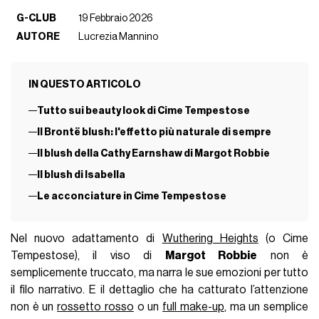
G-CLUB
19 Febbraio 2026
AUTORE
Lucrezia Mannino
IN QUESTO ARTICOLO
Tutto sui beauty look di Cime Tempestose
Il Brontë blush: l'effetto più naturale di sempre
Il blush della Cathy Earnshaw di Margot Robbie
Il blush di Isabella
Le acconciature in Cime Tempestose
Nel nuovo adattamento di
Wuthering Heights
(o Cime
Tempestose), il viso di
Margot Robbie
non è
semplicemente truccato, ma narra le sue emozioni per tutto
il filo narrativo. E il dettaglio che ha catturato l’attenzione
non è un
rossetto rosso
o un
full make-up
, ma un semplice