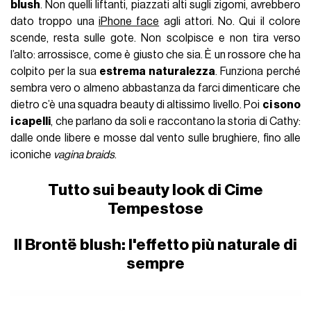
blush
. Non quelli liftanti, piazzati alti sugli zigomi, avrebbero
dato troppo una
iPhone face
agli attori. No. Qui il colore
scende, resta sulle gote. Non scolpisce e non tira verso
l’alto: arrossisce, come è giusto che sia. È un rossore che ha
colpito per la sua
estrema naturalezza
. Funziona perché
sembra vero o almeno abbastanza da farci dimenticare che
dietro c’è una squadra beauty di altissimo livello. Poi
ci sono
i capelli
, che parlano da soli e raccontano la storia di Cathy:
dalle onde libere e mosse dal vento sulle brughiere, fino alle
iconiche
vagina braids
.
Tutto sui beauty look di Cime
Tempestose
Il Brontë blush: l'effetto più naturale di
sempre