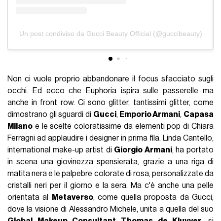
Un post condiviso da Gucci Beauty Official (@guccibeauty)
Non ci vuole proprio abbandonare il focus sfacciato sugli
occhi. Ed ecco che Euphoria ispira sulle passerelle ma
anche in front row. Ci sono glitter, tantissimi glitter, come
dimostrano gli sguardi di
Gucci
,
Emporio Armani
,
Capasa
Milano
e le scelte coloratissime da elementi pop di Chiara
Ferragni ad applaudire i designer in prima fila. Linda Cantello,
international make-up artist di
Giorgio Armani
, ha portato
in scena una giovinezza spensierata, grazie a una riga di
matita nera e le palpebre colorate di rosa, personalizzate da
cristalli neri per il giorno e la sera. Ma c'è anche una pelle
orientata al
Metaverso
, come quella proposta da Gucci,
dove la visione di Alessandro Michele, unita a quella del suo
Global Makeup Consultant Thomas de Kluyver
, si