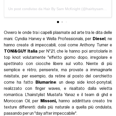
Un post condiviso da Hair By Sam McKnight (@hairbysammcknight)
Ovvero le onde tra i capelli plasmate ad arte tra le dita delle
mani. Cyndia Harvey e Wella Professionals, per
Diesel
, ne
hanno create di impeccabili, così come Anthony Turner e
TONI&GUY Italia
per N°21, che le hanno poi arrotolarle in
top knot volutamente "effetto giorno dopo, irregolare e
spettinato con ciocche libere sul volto. Niente di più
semplice e rètro, penserete, ma provate a immaginarle
rivisitate, per esempio, da retine al posto del cerchietto
come ha fatto
Blumarine
: un deep side knot-ponytail,
realizzato con finger waves, e risaltato dalla veletta
romantica. L'hairstylist Mustafa Yanaz e il team di ghd e
Moroccan Oil, per
Missoni,
hanno addirittura creato tre
texture differenti: dalla più naturale a quella più ondulata,
passando per un "day after impeccabile".