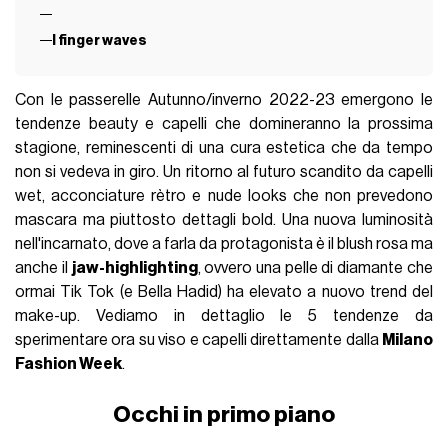
I finger waves
Con le passerelle Autunno/inverno 2022-23 emergono le
tendenze beauty e capelli che domineranno la prossima
stagione, reminescenti di una cura estetica che da tempo
non si vedeva in giro. Un ritorno al futuro scandito da capelli
wet, acconciature rètro e nude looks che non prevedono
mascara ma piuttosto dettagli bold. Una nuova luminosità
nell'incarnato, dove a farla da protagonista è il blush rosa ma
anche il
jaw-highlighting
, ovvero una pelle di diamante che
ormai Tik Tok (e Bella Hadid) ha elevato a nuovo trend del
make-up. Vediamo in dettaglio le 5 tendenze da
sperimentare ora su viso e capelli direttamente dalla
Milano
Fashion Week
.
Occhi in primo piano