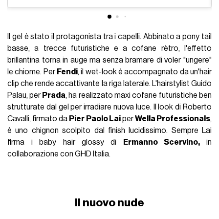
Il gel è stato il protagonista tra i capelli. Abbinato a pony tail
basse, a trecce futuristiche e a cofane rètro, l'effetto
brillantina torna in auge ma senza bramare di voler "ungere"
le chiome. Per
Fendi
, il wet-look è accompagnato da un'hair
clip che rende accattivante la riga laterale. L'hairstylist Guido
Palau, per
Prada
, ha realizzato maxi cofane futuristiche ben
strutturate dal gel per irradiare nuova luce. Il look di Roberto
Cavalli, firmato da
Pier Paolo Lai
per
Wella Professionals
,
è uno chignon scolpito dal finish lucidissimo. Sempre Lai
firma i baby hair glossy di
Ermanno Scervino,
in
collaborazione con GHD Italia.
Il nuovo nude