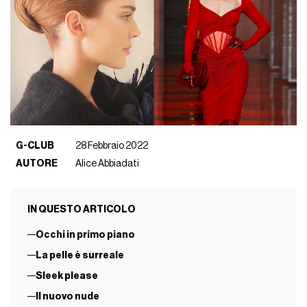
G-CLUB
28 Febbraio 2022
AUTORE
Alice Abbiadati
IN QUESTO ARTICOLO
Occhi in primo piano
La pelle è surreale
Sleek please
Il nuovo nude