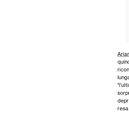
Aria
quin
rico
lunga
"l’u
sorp
depre
resa