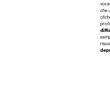
voce
che u
clic
prof
diffic
sempr
risu
dep