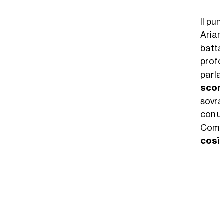
Il pu
Aria
batt
prof
parl
sco
sovr
con u
Come
così