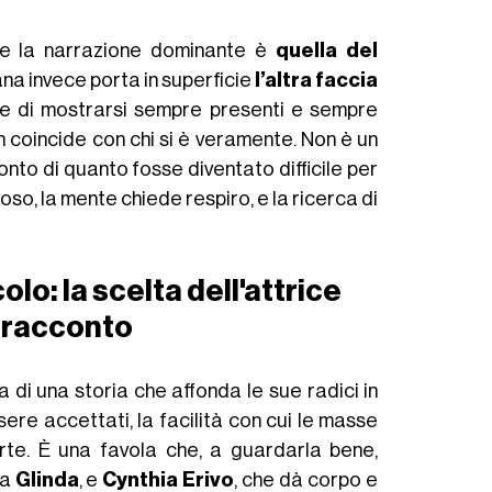
ve la narrazione dominante è
quella del
iana invece porta in superficie
l’altra faccia
iede di mostrarsi sempre presenti e sempre
coincide con chi si è veramente. Non è un
onto di quanto fosse diventato difficile per
poso, la mente chiede respiro, e la ricerca di
lo: la scelta dell'attrice
o racconto
la di una storia che affonda le sue radici in
re accettati, la facilità con cui le masse
rte. È una favola che, a guardarla bene,
ta
Glinda
, e
Cynthia Erivo
, che dà corpo e