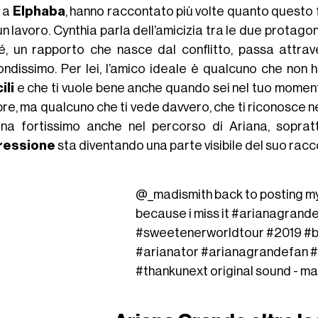
 a
Elphaba
, hanno raccontato più volte quanto questo 
n lavoro. Cynthia parla dell’amicizia tra le due protag
hé, un rapporto che nasce dal conflitto, passa attrav
ondissimo. Per lei, l’amico ideale è qualcuno che non 
ili
e che ti vuole bene anche quando sei nel tuo momen
e, ma qualcuno che ti vede davvero, che ti riconosce nell
ona fortissimo anche nel percorso di Ariana, sopra
ressione
sta diventando una parte visibile del suo racc
@_madismith
back to posting m
because i miss it
#arianagrand
#sweetenerworldtour
#2019
#b
#arianator
#arianagrandefan
#
#thankunext
original sound - ma