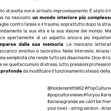
nto di svolta non è arrivato improvvisamente. È stato il r
na ha nascosto
un mondo interiore più compless
aglie contro l’ansia e il trauma, soprattutto dopo la st
ondamente la sua vita e la sua visione del mondo. Ma è
are apertamente di un aspetto ancora più inquietant
mparse dalla sua memoria
. Le mancano letteralm
accarico emotivo e lavorativo. Nelle interviste, Aria
na semplicità che rende tutto più disarmante. Dice di ri
 se quell’accumulo di stress, lutto, pressioni professio
 profonde
da modificare il funzionamento stesso della
@holdensmith962
#PopCulture
#popculturenews
#foryou
#ari
#arianagrande
we can't be frie
your love) – string version - Ar