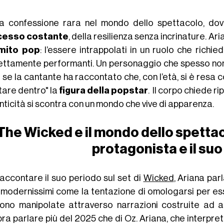
a confessione rara nel mondo dello spettacolo, do
cesso costante
, della resilienza senza incrinature. Ar
mito pop
: l’essere intrappolati in un ruolo che rich
ettamente performanti. Un personaggio che spesso non 
se la cantante ha raccontato che, con l’età, si è resa c
stare dentro" la
figura della popstar
. Il corpo chiede ri
nticità si scontra con un mondo che vive di apparenza.
The Wicked e il mondo dello spettaco
protagonista e il su
raccontare il suo periodo sul set di
Wicked
, Ariana par
 modernissimi come la tentazione di omologarsi per esse
ono manipolate attraverso narrazioni costruite ad a
ra parlare più del 2025 che di Oz. Ariana, che interpre