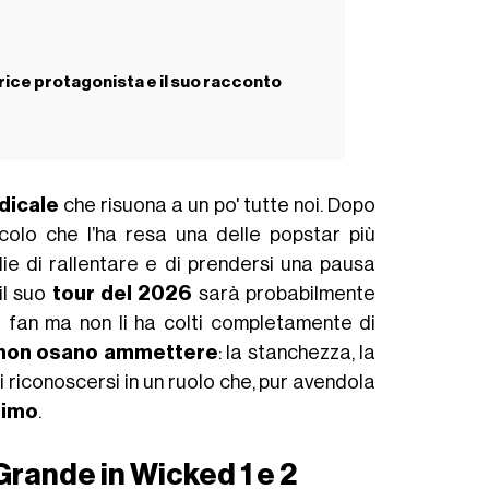
trice protagonista e il suo racconto
dicale
che risuona a un po' tutte noi. Dopo
colo che l’ha resa una delle popstar più
lie di rallentare e di prendersi una pausa
il suo
tour del 2026
sarà probabilmente
i fan ma non li ha colti completamente di
non osano ammettere
: la stanchezza, la
 di riconoscersi in un ruolo che, pur avendola
simo
.
Grande in Wicked 1 e 2