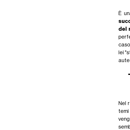
È un
suc
del 
perf
caso 
lei "
aute
Nel 
temi
veng
semb