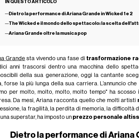
IN QUESTO ARTICOLO
Dietro la performance di Ariana Grande in Wicked 1 e 2
The Wicked e il mondo dello spettacolo: la scelta dell'at
Ariana Grande oltre la musica pop
na Grande
sta vivendo una fase di
trasformazione ra
dici anni trascorsi dentro una macchina dello spetta
noscibili della sua generazione, oggi la cantante sceg
, forse la più lunga della sua carriera. L’annuncio che 
ltimo per molto, molto, molto, molto tempo" ha scosso 
resa. Da mesi, Ariana racconta quello che molti artisti
ssione, la fragilità, la perdita di memoria, la difficoltà
 una superstar, ha imposto un
prezzo personale altis
Dietro la performance di Ariana 