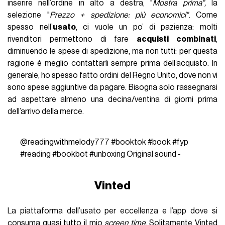
inserire nell’ordine in alto a destra, "
Mostra prima",
la
selezione "
Prezzo + spedizione: più economici"
. Come
spesso nell’
usato
, ci vuole un po’ di pazienza: molti
rivenditori permettono di fare
acquisti combinati
,
diminuendo le spese di spedizione, ma non tutti: per questa
ragione è meglio contattarli sempre prima dell’acquisto. In
generale, ho spesso fatto ordini del Regno Unito, dove non vi
sono spese aggiuntive da pagare. Bisogna solo rassegnarsi
ad aspettare almeno una decina/ventina di giorni prima
dell’arrivo della merce.
@readingwithmelody777
#booktok
#book
#fyp
#reading
#bookbot
#unboxing
Original sound -
Vinted
La piattaforma dell’usato per eccellenza e l’app dove si
consuma quasi tutto il mio
screen time
. Solitamente
Vinted