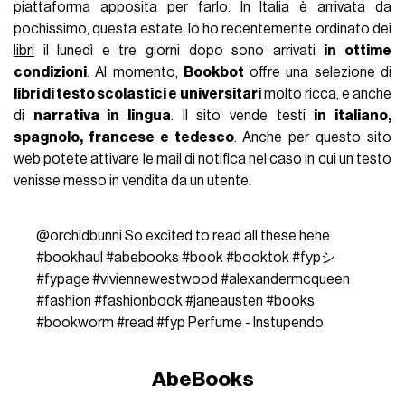
piattaforma apposita per farlo. In Italia è arrivata da
pochissimo, questa estate. Io ho recentemente ordinato dei
libri
il lunedì e tre giorni dopo sono arrivati
in ottime
condizioni
. Al momento,
Bookbot
offre una selezione di
libri di testo scolastici e universitari
molto ricca, e anche
di
narrativa in lingua
. Il sito vende testi
in italiano,
spagnolo, francese e tedesco
. Anche per questo sito
web potete attivare le mail di notifica nel caso in cui un testo
venisse messo in vendita da un utente.
@orchidbunni
So excited to read all these hehe
#bookhaul
#abebooks
#book
#booktok
#fypシ
#fypage
#viviennewestwood
#alexandermcqueen
#fashion
#fashionbook
#janeausten
#books
#bookworm
#read
#fyp
Perfume - Instupendo
AbeBooks