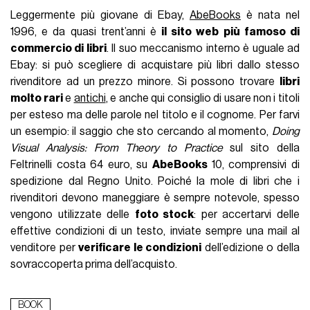
Leggermente più giovane di Ebay,
AbeBooks
è nata nel
1996, e da quasi trent’anni è
il sito web più famoso di
commercio di libri
. Il suo meccanismo interno è uguale ad
Ebay: si può scegliere di acquistare più libri dallo stesso
rivenditore ad un prezzo minore. Si possono trovare
libri
molto rari
e
antichi
, e anche qui consiglio di usare non i titoli
per esteso ma delle parole nel titolo e il cognome. Per farvi
un esempio: il saggio che sto cercando al momento,
Doing
Visual Analysis: From Theory to Practice
sul sito della
Feltrinelli costa 64 euro, su
AbeBooks
10, comprensivi di
spedizione dal Regno Unito. Poiché la mole di libri che i
rivenditori devono maneggiare è sempre notevole, spesso
vengono utilizzate delle
foto stock
: per accertarvi delle
effettive condizioni di un testo, inviate sempre una mail al
venditore per
verificare le condizioni
dell’edizione o della
sovraccoperta prima dell’acquisto.
BOOK