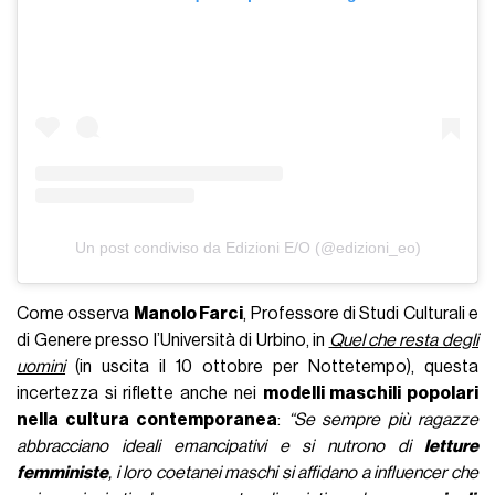
Un post condiviso da Edizioni E/O (@edizioni_eo)
Come osserva
Manolo Farci
, Professore di Studi Culturali e
di Genere presso l’Università di Urbino, in
Quel che resta degli
uomini
(in uscita il 10 ottobre per Nottetempo), questa
incertezza si riflette anche nei
modelli maschili popolari
nella cultura contemporanea
:
“Se sempre più ragazze
abbracciano ideali emancipativi e si nutrono di
letture
femministe
, i loro coetanei maschi si affidano a influencer che