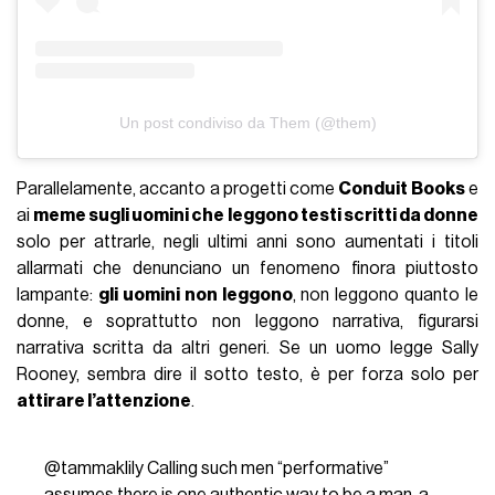
Un post condiviso da Them (@them)
Parallelamente, accanto a progetti come
Conduit Books
e
ai
meme sugli uomini che leggono testi scritti da donne
solo per attrarle, negli ultimi anni sono aumentati i titoli
allarmati che denunciano un fenomeno finora piuttosto
lampante:
gli uomini non leggono
, non leggono quanto le
donne, e soprattutto non leggono narrativa, figurarsi
narrativa scritta da altri generi. Se un uomo legge Sally
Rooney, sembra dire il sotto testo, è per forza solo per
attirare l’attenzione
.
@tammaklily
Calling such men “performative”