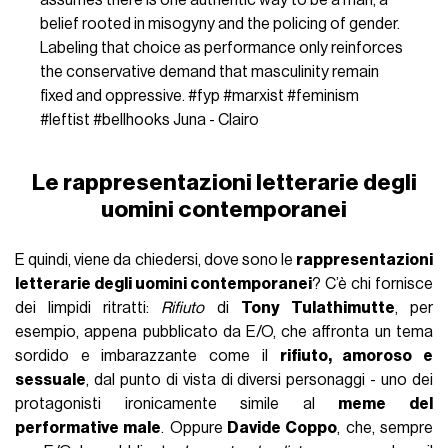
assumes there is one authentic way to be a man, a
belief rooted in misogyny and the policing of gender.
Labeling that choice as performance only reinforces
the conservative demand that masculinity remain
fixed and oppressive.
#fyp
#marxist
#feminism
#leftist
#bellhooks
Juna - Clairo
Le rappresentazioni letterarie degli
uomini contemporanei
E quindi, viene da chiedersi, dove sono le
rappresentazioni
letterarie degli uomini contemporanei
? C’è chi fornisce
dei limpidi ritratti:
Rifiuto
di
Tony Tulathimutte
, per
esempio, appena pubblicato da E/O, che affronta un tema
sordido e imbarazzante come il
rifiuto, amoroso e
sessuale
, dal punto di vista di diversi personaggi - uno dei
protagonisti ironicamente simile al
meme del
performative male
. Oppure
Davide Coppo
, che, sempre