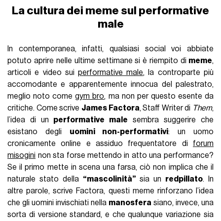
La cultura dei meme sul performative
male
In contemporanea, infatti, qualsiasi social voi abbiate
potuto aprire nelle ultime settimane si è riempito di
meme
,
articoli e video sui
performative male
, la controparte più
accomodante e apparentemente innocua del palestrato,
meglio noto come
gym bro
, ma non per questo esente da
critiche. Come scrive
James Factora
, Staff Writer di
Them
,
l’idea di un
performative male
sembra suggerire che
esistano degli
uomini non-performativi
: un uomo
cronicamente online e assiduo frequentatore di
forum
misogini
non sta forse mettendo in atto una performance?
Se il primo mette in scena una farsa, ciò non implica che il
naturale stato della
“mascolinità”
sia un
redpillato
. In
altre parole, scrive Factora, questi meme rinforzano l’idea
che gli uomini invischiati nella
manosfera
siano, invece, una
sorta di versione standard, e che qualunque variazione sia