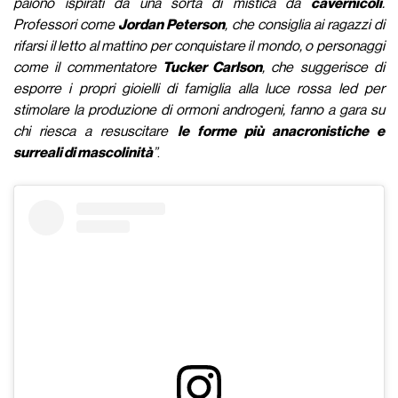
paiono ispirati da una sorta di mistica da
cavernicoli
.
Professori come
Jordan Peterson
, che consiglia ai ragazzi di
rifarsi il letto al mattino per conquistare il mondo, o personaggi
come il commentatore
Tucker Carlson
, che suggerisce di
esporre i propri gioielli di famiglia alla luce rossa led per
stimolare la produzione di ormoni androgeni, fanno a gara su
chi riesca a resuscitare
le forme più anacronistiche e
surreali di mascolinità
”
.