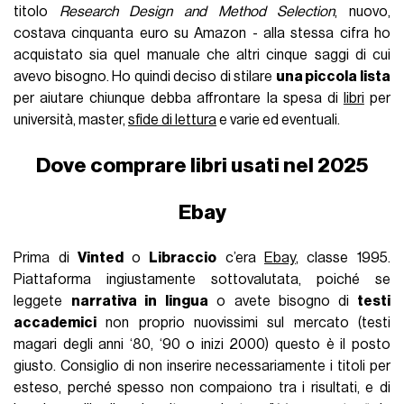
titolo
Research Design and Method Selection
, nuovo,
costava cinquanta euro su Amazon - alla stessa cifra ho
acquistato sia quel manuale che altri cinque saggi di cui
avevo bisogno. Ho quindi deciso di stilare
una piccola lista
per aiutare chiunque debba affrontare la spesa di
libri
per
università, master,
sfide di lettura
e varie ed eventuali.
Dove comprare libri usati nel 2025
Ebay
Prima di
Vinted
o
Libraccio
c’era
Ebay
, classe 1995.
Piattaforma ingiustamente sottovalutata, poiché se
leggete
narrativa in lingua
o avete bisogno di
testi
accademici
non proprio nuovissimi sul mercato (testi
magari degli anni ‘80, ‘90 o inizi 2000) questo è il posto
giusto. Consiglio di non inserire necessariamente i titoli per
esteso, perché spesso non compaiono tra i risultati, e di