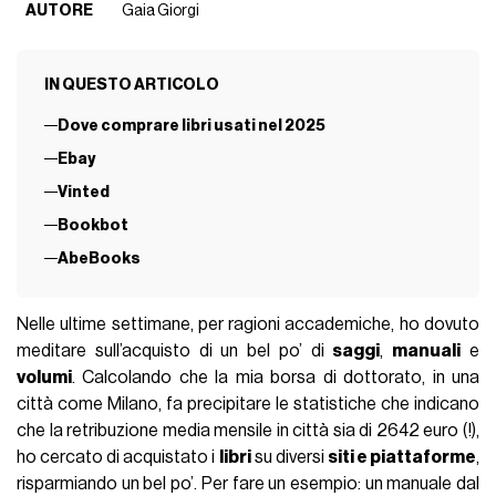
AUTORE
Gaia Giorgi
IN QUESTO ARTICOLO
Dove comprare libri usati nel 2025
Ebay
Vinted
Bookbot
AbeBooks
Nelle ultime settimane, per ragioni accademiche, ho dovuto
meditare sull’acquisto di un bel po’ di
saggi
,
manuali
e
volumi
. Calcolando che la mia borsa di dottorato, in una
città come Milano, fa precipitare le statistiche che indicano
che la retribuzione media mensile in città sia di 2642 euro (!),
ho cercato di acquistato i
libri
su diversi
siti e piattaforme
,
risparmiando un bel po’. Per fare un esempio: un manuale dal