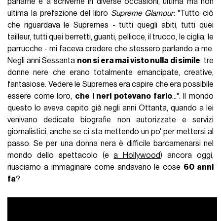
parlarne e a scriverne in diverse occasioni, ultima ma non
ultima la prefazione del libro
Supreme Glamour
: "Tutto ciò
che riguardava le Supremes - tutti quegli abiti, tutti quei
tailleur, tutti quei berretti, guanti, pellicce, il trucco, le ciglia, le
parrucche - mi faceva credere che stessero parlando a me.
Negli anni Sessanta
non si era mai visto nulla di simile
: tre
donne nere che erano totalmente emancipate, creative,
fantasiose. Vedere le Supremes era capire che era possibile
essere come loro,
che i neri potevano farlo
...".
Il mondo
questo lo aveva capito già negli anni Ottanta, quando a lei
venivano dedicate biografie non autorizzate e servizi
giornalistici, anche se ci sta mettendo un po' per mettersi al
passo. Se per una donna nera è difficile barcamenarsi nel
mondo dello spettacolo (e
a Hollywood
) ancora oggi,
riusciamo a immaginare come andavano le cose
60 anni
fa
?