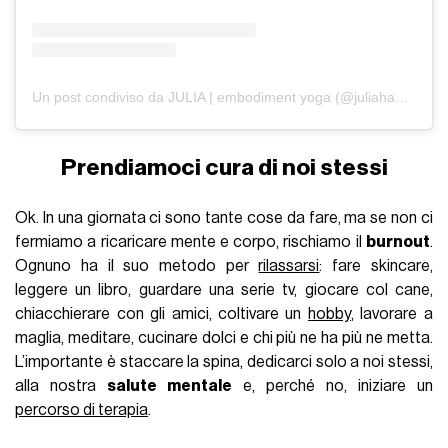
Un post condiviso da JULIA | embodiment yoga (@juliahackzell)
Prendiamoci cura di noi stessi
Ok. In una giornata ci sono tante cose da fare, ma se non ci
fermiamo a ricaricare mente e corpo, rischiamo il
burnout
.
Ognuno ha il suo metodo per
rilassarsi
: fare skincare,
leggere un libro, guardare una serie tv, giocare col cane,
chiacchierare con gli amici, coltivare un
hobby
, lavorare a
maglia, meditare, cucinare dolci e chi più ne ha più ne metta.
L’importante è staccare la spina, dedicarci solo a noi stessi,
alla nostra
salute mentale
e, perché no, iniziare un
percorso di terapia
.