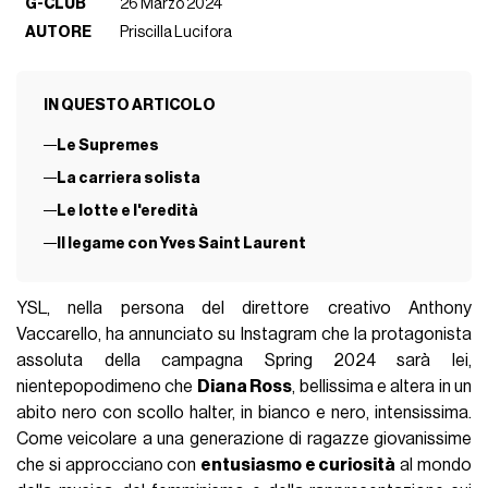
G-CLUB
26 Marzo 2024
AUTORE
Priscilla Lucifora
IN QUESTO ARTICOLO
Le Supremes
La carriera solista
Le lotte e l'eredità
Il legame con Yves Saint Laurent
YSL, nella persona del direttore creativo Anthony
Vaccarello, ha annunciato su Instagram che la protagonista
assoluta della campagna Spring 2024 sarà lei,
nientepopodimeno che
Diana Ross
, bellissima e altera in un
abito nero con scollo halter, in bianco e nero, intensissima.
Come veicolare a una generazione di ragazze giovanissime
che si approcciano con
entusiasmo e curiosità
al mondo