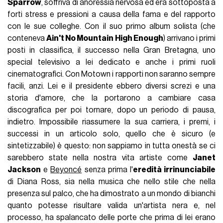
Sparrow
, soffriva di anoressia nervosa ed era sottoposta a
forti stress e pressioni a causa della fama e del rapporto
con le sue colleghe. Con il suo primo album solista (che
conteneva
Ain't No Mountain High Enough
) arrivano i primi
posti in classifica, il successo nella Gran Bretagna, uno
special televisivo a lei dedicato e anche i primi ruoli
cinematografici. Con Motown i rapporti non saranno sempre
facili, anzi. Lei e il presidente ebbero diversi screzi e una
storia d'amore, che la portarono a cambiare casa
discografica per poi tornare, dopo un periodo di pausa,
indietro. Impossibile riassumere la sua carriera, i premi, i
successi in un articolo solo, quello che è sicuro (e
sintetizzabile) è questo: non sappiamo in tutta onestà se ci
sarebbero state nella nostra vita artiste come
Janet
Jackson
e
Beyoncé
senza prima l'
eredità irrinunciabile
di Diana Ross, sia nella musica che nello stile che nella
presenza sul palco, che ha dimostrato a un mondo di bianchi
quanto potesse risultare valida un'artista nera e, nel
processo, ha spalancato delle porte che prima di lei erano