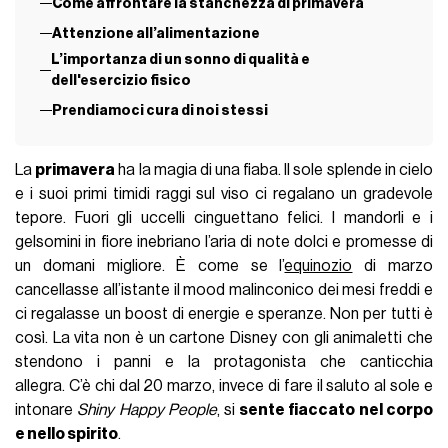
Come affrontare la stanchezza di primavera
Attenzione all’alimentazione
L’importanza di un sonno di qualità e
dell'esercizio fisico
Prendiamoci cura di noi stessi
La
primavera
ha la magia di una fiaba. Il sole splende in cielo
e i suoi primi timidi raggi sul viso ci regalano un gradevole
tepore. Fuori gli uccelli cinguettano felici. I mandorli e i
gelsomini in fiore inebriano l’aria di note dolci e promesse di
un domani migliore. È come se l’
equinozio
di marzo
cancellasse all’istante il mood malinconico dei mesi freddi e
ci regalasse un boost di energie e speranze. Non per tutti è
così. La vita non è un cartone Disney con gli animaletti che
stendono i panni e la protagonista che canticchia
allegra.
C’è chi dal 20 marzo, invece di fare il saluto al sole e
intonare
Shiny Happy People
, si
sente fiaccato nel corpo
e nello spirito
.