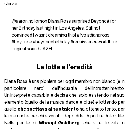
chiuse.
@aaron.hollomon
Diana Ross surprised Beyoncé for
her Birthday last night in Los Angeles. Still not
convinced I wasnt dreaming this!
#fyp
#dianaross
#beyonce
#beyoncebirthday
#renaissanceworldtour
original sound - AZH
Le lotte e l'eredità
Diana Ross è una pioniera per ogni membro non bianco (e in
particolare nero) dell'industria dell'intrattenimento.
Un'interprete caparbia e decisa che, solo esistendo nel suo
elemento (quello della musica dance e oltre) e lottando per
quello
che spettava al suo talento
ha ottenuto tanto, per
lei ma anche per chi è venuto dopo di lei. A partire dallo stile.
Nelle parole di
Whoopi Goldberg
, che si è trovata a