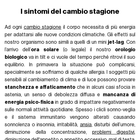
I sintomi del cambio stagione
Ad ogni
cambio stagione
il corpo necessita di più energia
per adattarsi alle nuove condizioni climatiche. Gli effetti sul
nostro organismo sono simili a quelli di un mini
jet-lag
. Con
l’arrivo dell’
ora solare
(o legale) il nostro
orologio
biologico
va in tilt e ci vuole del tempo perché ritrovi il suo
equ
ilibrio. In primavera la situazione può complicarsi,
specialmente se soffriamo di qualche allergia.
I soggetti più
sensibili al cambiamento di clima e di luce possono provare
stanchezza e affaticamento
che in alcuni casi sfocia in
astenia, un senso di debolezza diffusa e
mancanza di
energia psico-fisica
in grado di impattare negativamente
sulle normali attività quotidiane. Spesso i clicli sonno-veglia
e il sistema immunitario vengono alterati causando
sonnolenza o insonnia, irritabilità,
ansia
, disturbi dell’umore,
diminuzione della concentrazione,
problemi digestivi
,
diminuzione dell'appetito o appetito eccessivo, mal di testa,