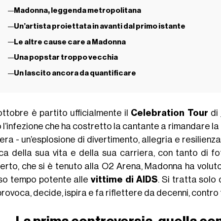
Madonna, leggenda metropolitana
Un’artista proiettata in avanti dal primo istante
Le altre cause care a Madonna
Una popstar troppo vecchia
Un lascito ancora da quantificare
 ottobre è partito ufficialmente il
Celebration Tour
di
l’infezione che ha costretto la cantante a rimandare la p
’era - un’esplosione di divertimento, allegria e resilienza
ca della sua vita e della sua carriera, con tanto di fot
erto, che si è tenuto alla O2 Arena, Madonna ha voluto
so tempo potente alle
vittime di AIDS
. Si tratta solo
rovoca, decide, ispira e fa riflettere da decenni, contro t