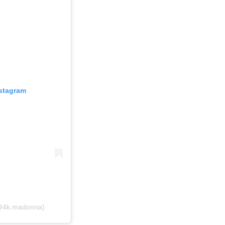
nstagram
(@4k.madonna)