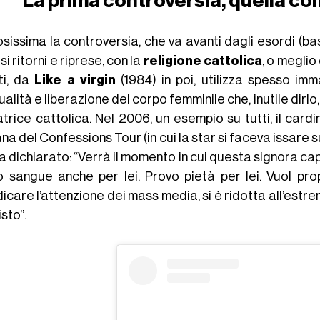
La prima controversia, quella con
sissima la controversia, che va avanti dagli esordi (ba
si ritorni e riprese, con la
religione cattolica
, o meglio
tti, da
Like a virgin
(1984) in poi, utilizza spesso imm
alità e liberazione del corpo femminile che, inutile dirlo
atrice cattolica. Nel 2006, un esempio su tutti, il card
a del Confessions Tour (in cui la star si faceva issare 
a dichiarato: “Verrà il momento in cui questa signora ca
uo sangue anche per lei. Provo pietà per lei. Vuol pro
icare l’attenzione dei mass media, si è ridotta all’est
isto”.