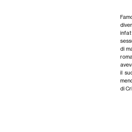
Famo
diver
infa
sessu
di m
roman
avev
il s
mend
di Cr