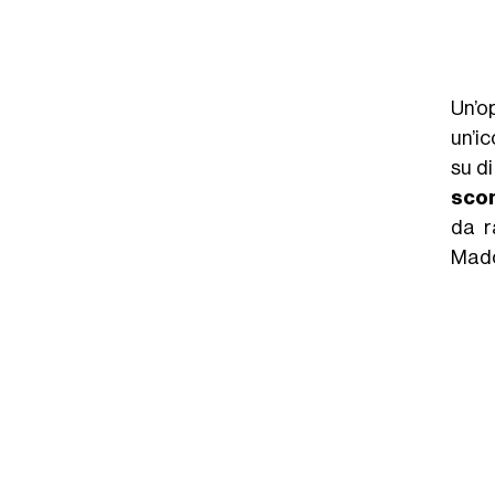
Un’o
un’i
su di
sco
da r
Mado