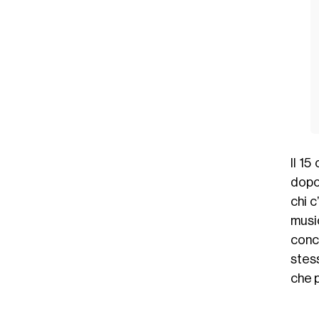
Il 15
dopo 
chi c
musi
conc
stes
che p