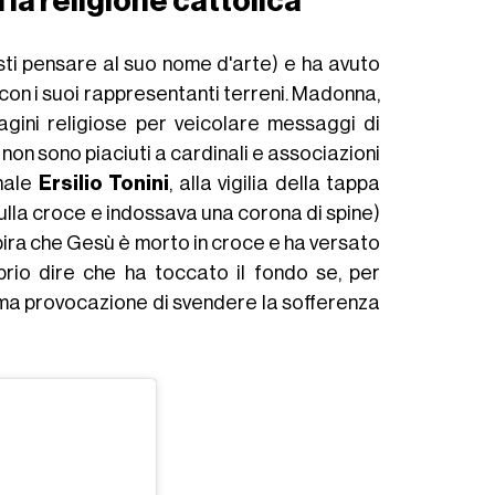
 la religione cattolica
sti pensare al suo nome d'arte) e ha avuto
 con i suoi rappresentanti terreni. Madonna,
agini religiose per veicolare messaggi di
, non sono piaciuti a cardinali e associazioni
inale
Ersilio Tonini
, alla vigilia della tappa
sulla croce e indossava una corona di spine)
pirа che Gesù è morto in croce e ha versato
prio dire che ha toccato il fondo se, per
rema provocazione di svendere la sofferenza