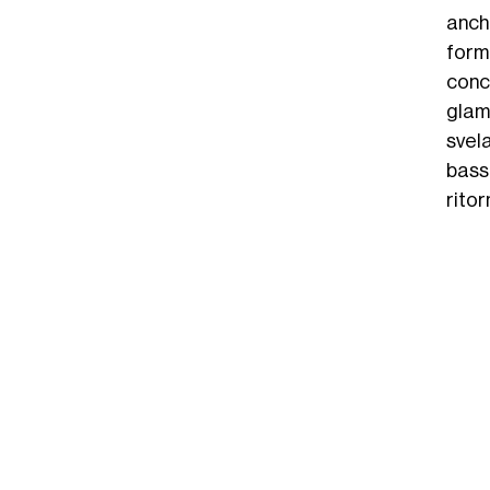
anch
forme
conc
glam
svel
bassa
ritor