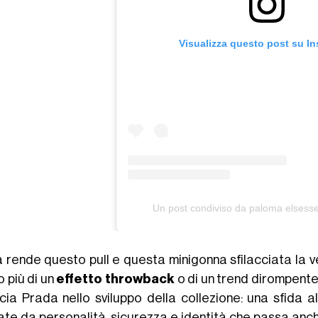
Visualizza questo post su I
Un post condiviso da paloma elsess
 rende questo pull e questa minigonna sfilacciata la 
 più di un
effetto throwback
o di un trend dirompente
cia Prada nello sviluppo della collezione: una sfida a
ate da personalità, sicurezza e identità che passa anch