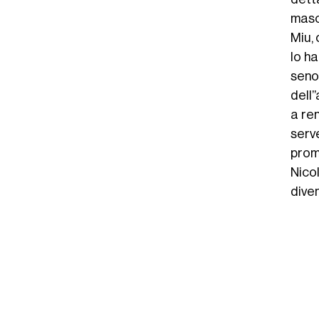
masch
Miu, 
lo h
seno
dell’
a ren
serve
promi
Nico
dive