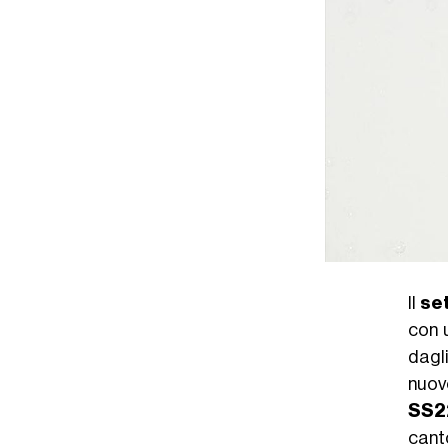
Il
set
con u
dagli
nuov
SS
can