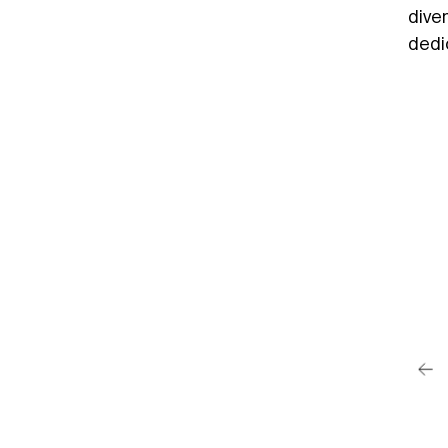
dive
dedi
post su Instagram