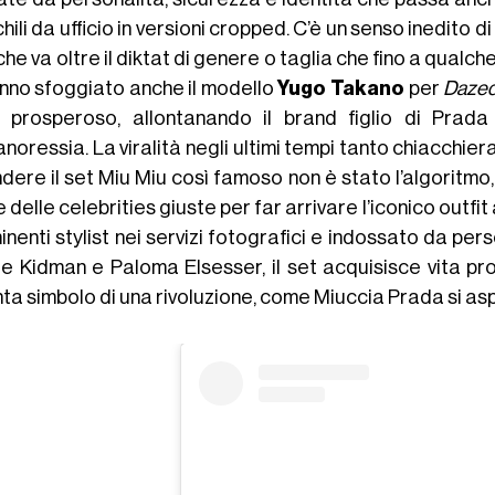
ili da ufficio in versioni cropped. C’è un senso inedito d
che va oltre il diktat di genere o taglia che fino a qualc
anno sfoggiato anche il modello
Yugo Takano
per
Dazed
 prosperoso, allontanando il brand figlio di Prad
’anoressia. La viralità negli ultimi tempi tanto chiacc
dere il set Miu Miu così famoso non è stato l’algoritmo
 delle celebrities giuste per far arrivare l’iconico outfi
nenti stylist nei servizi fotografici e indossato da pe
le Kidman e Paloma Elsesser, il set acquisisce vita pro
nta simbolo di una rivoluzione, come Miuccia Prada si as