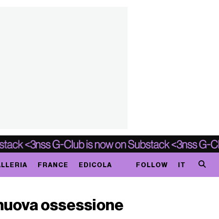
LLERIA
FRANCE
EDICOLA
FOLLOW
IT
a nuova ossessione