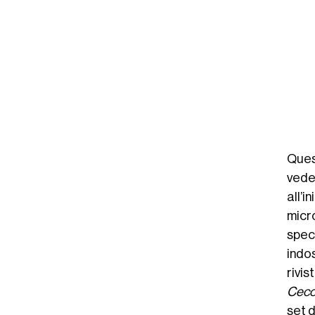
 Miu Miu (@miumiu)
Ques
vede
all’i
micr
speci
indo
rivi
Ceco
set 