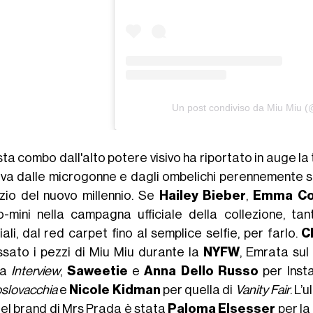
Un post condiviso da Miu Miu 
ta combo dall'alto potere visivo ha riportato in auge la
va dalle microgonne e dagli ombelichi perennemente sco
nizio del nuovo millennio. Se
Hailey Bieber
,
Emma Co
o-mini nella campagna ufficiale della collezione, ta
ali, dal red carpet fino al semplice selfie, per farlo.
C
ssato i pezzi di Miu Miu durante la
NYFW
, Emrata sul
sta
Interview
,
Saweetie
e
Anna Dello Russo
per Inst
slovacchia
e
Nicole Kidman
per quella di
Vanity Fair
. L’
del brand di Mrs Prada è stata
Paloma Elsesser
per la