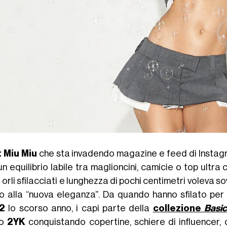
 Miu Miu
che sta invadendo magazine e feed di Instagra
n equilibrio labile tra maglioncini, camicie o top ultr
 orli sfilacciati e lunghezza di pochi centimetri voleva s
o alla “nuova eleganza”. Da quando hanno sfilato per 
22
lo scorso anno, i capi parte della
collezione
Basic
to
2YK
conquistando copertine, schiere di influencer, c