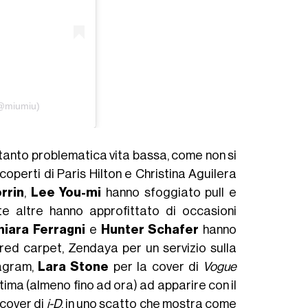
(@miumiu)
 tanto problematica vita bassa, come non si
perti di Paris Hilton e Christina Aguilera
rrin
,
Lee You-mi
hanno sfoggiato pull e
nte altre hanno approfittato di occasioni
hiara Ferragni
e
Hunter Schafer
hanno
 red carpet, Zendaya per un servizio sulla
agram,
Lara Stone
per la cover di
Vogue
ultima (almeno fino ad ora) ad apparire con il
 cover di
i-D
, in uno scatto che mostra come