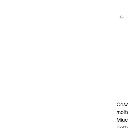
post su Instagram
Un post condiviso da 데이즈드 코리아 DAZED KOREA (@dazedkorea)
Cosa
molto
Miuc
dett