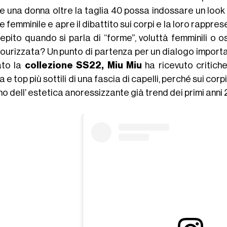
e una donna oltre la taglia 40 possa indossare un look 
 femminile e apre il dibattito sui corpi e la loro rappr
epito quando si parla di “forme”, voluttà femminili o
ourizzata? Un punto di partenza per un dialogo import
ato la
collezione SS22, Miu Miu
ha ricevuto critiche
 e top più sottili di una fascia di capelli, perché sui c
no dell’ estetica anoressizzante già trend dei primi anni