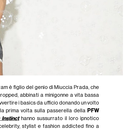
m è figlio del genio di Miuccia Prada, che
a cropped, abbinati a minigonne a vita bassa
ovvertire i basics da ufficio donando un volto
la prima volta sulla passerella della
PFW
 Instinct
hanno sussurrato il loro ipnotico
elebrity, stylist e fashion addicted fino a