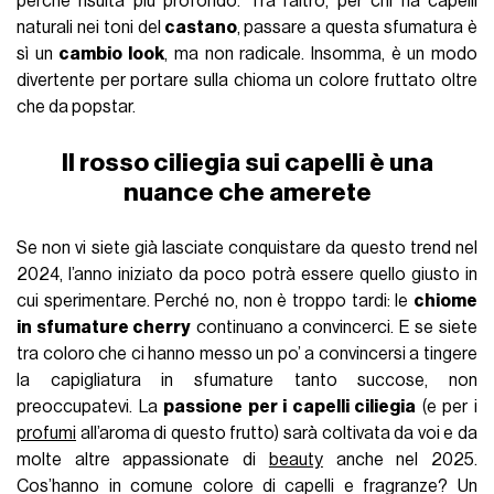
perché risulta più profondo. Tra l’altro, per chi ha capelli
naturali nei toni del
castano
, passare a questa sfumatura è
sì un
cambio look
, ma non radicale. Insomma, è un modo
divertente per portare sulla chioma un colore fruttato oltre
che da popstar.
Il rosso ciliegia sui capelli è una
nuance che amerete
Se non vi siete già lasciate conquistare da questo trend nel
2024, l’anno iniziato da poco potrà essere quello giusto in
cui sperimentare. Perché no, non è troppo tardi: le
chiome
in sfumature cherry
continuano a convincerci. E se siete
tra coloro che ci hanno messo un po’ a convincersi a tingere
la capigliatura in sfumature tanto succose, non
preoccupatevi. La
passione per i capelli ciliegia
(e per i
profumi
all’aroma di questo frutto) sarà coltivata da voi e da
molte altre appassionate di
beauty
anche nel 2025.
Cos’hanno in comune colore di capelli e fragranze? Un