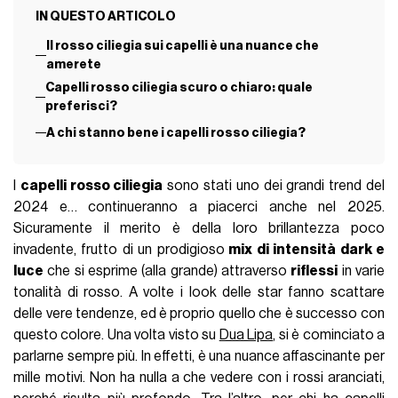
IN QUESTO ARTICOLO
Il rosso ciliegia sui capelli è una nuance che
amerete
Capelli rosso ciliegia scuro o chiaro: quale
preferisci?
A chi stanno bene i capelli rosso ciliegia?
I
capelli rosso ciliegia
sono stati uno dei grandi trend del
2024 e… continueranno a piacerci anche nel 2025.
Sicuramente il merito è della loro brillantezza poco
invadente, frutto di un prodigioso
mix di intensità dark e
luce
che si esprime (alla grande) attraverso
riflessi
in varie
tonalità di rosso. A volte i look delle star fanno scattare
delle vere tendenze, ed è proprio quello che è successo con
questo colore. Una volta visto su
Dua Lipa
, si è cominciato a
parlarne sempre più. In effetti, è una nuance affascinante per
mille motivi. Non ha nulla a che vedere con i rossi aranciati,