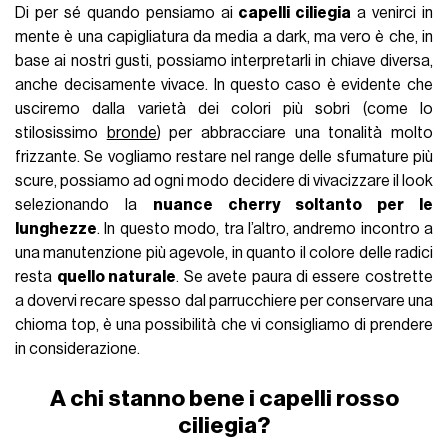
Di per sé quando pensiamo ai
capelli ciliegia
a venirci in
mente è una capigliatura da media a dark, ma vero è che, in
base ai nostri gusti, possiamo interpretarli in chiave diversa,
anche decisamente vivace. In questo caso è evidente che
usciremo dalla varietà dei colori più sobri (come lo
stilosissimo
bronde
) per abbracciare una tonalità molto
frizzante. Se vogliamo restare nel range delle sfumature più
scure, possiamo ad ogni modo decidere di vivacizzare il look
selezionando la
nuance cherry soltanto per le
lunghezze
. In questo modo, tra l’altro, andremo incontro a
una manutenzione più agevole, in quanto il colore delle radici
resta
quello naturale
. Se avete paura di essere costrette
a dovervi recare spesso dal parrucchiere per conservare una
chioma top, è una possibilità che vi consigliamo di prendere
in considerazione.
A chi stanno bene i capelli rosso
ciliegia?