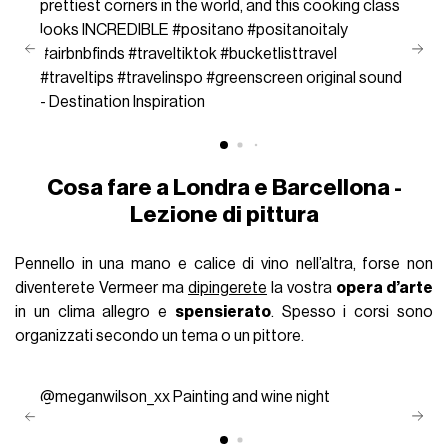
prettiest corners in the world, and this cooking class
looks INCREDIBLE
#positano
#positanoitaly
#airbnbfinds
#traveltiktok
#bucketlisttravel
#traveltips
#travelinspo
#greenscreen
original sound
- Destination Inspiration
Cosa fare a Londra e Barcellona -
Lezione di pittura
Pennello in una mano e calice di vino nell’altra, forse non
diventerete Vermeer ma
dipingerete
la vostra
opera d’arte
in un clima allegro e
spensierato
. Spesso i corsi sono
organizzati secondo un tema o un pittore.
@meganwilson_xx
Painting and wine night