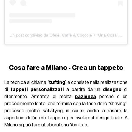
Un post condiviso da Ofelé. Caffè & Coccole + “Una Cosa” il bistrot di Ofelé (@ofelemilano)
Cosa fare a Milano - Crea un tappeto
La tecnica si chiama “
tufting
” e consiste nella realizzazione
di
tappeti
personalizzati
a partire da un
disegno
di
riferimento. Armatevi di molta
pazienza
perché è un
procedimento lento, che termina con la fase dello “shaving”,
processo molto satisfying in cui si andrà a rasare la
superficie dell'intero tappeto per rivelare il design finale. A
Milano si può fare al laboratorio
Yam Lab
.