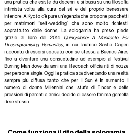
una pratica che esiste da decenni e si basa su una filosofia
intimista volta alla cura del sé e del proprio benessere
interiore. A Kyoto c’è pure un’agenzia che propone pacchetti
per matrimoni “self-wedding” che sono molto richiesti,
soprattutto dalle donne. La sologamia ha preso piede
grazie al libro del 2014
Quirkyalone: A Manifesto For
Uncompromising Romantics
, in cui l’autrice Sasha Cagen
racconta di essersi sposata con se stessa a Buenos Aires
fino a diventare una consuetudine ad esempio al festival
Burning Man dove da anni una lifecoach officia riti di nozze
per persone single. Oggi la pratica sta diventando una realtà
sempre più diffusa tanto che per il Sun è in aumento il
numero di donne Millennial che, stufe di Tinder e delle
pressioni di parenti e amici, decide di essere l’anima gemella
di se stessa.
Come funziona il rito della sologamia