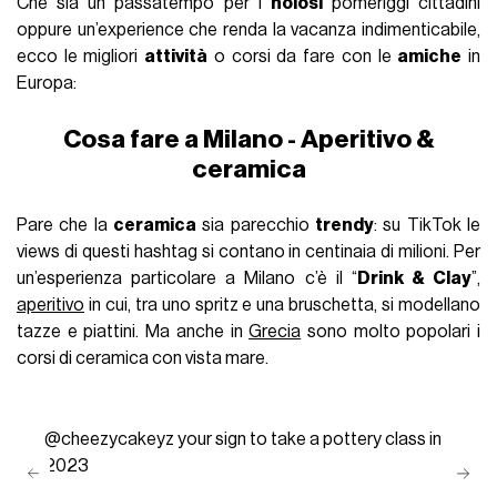
Che sia un passatempo per i
noiosi
pomeriggi cittadini
oppure un’experience che renda la vacanza indimenticabile,
ecco le migliori
attività
o corsi da fare con le
amiche
in
Europa:
Cosa fare a Milano - Aperitivo &
ceramica
Pare che la
ceramica
sia parecchio
trendy
: su TikTok le
views di questi hashtag si contano in centinaia di milioni. Per
un’esperienza particolare a Milano c’è il “
Drink & Clay
”,
aperitivo
in cui, tra uno spritz e una bruschetta, si modellano
tazze e piattini. Ma anche in
Grecia
sono molto popolari i
corsi di ceramica con vista mare.
@cheezycakeyz
your sign to take a pottery class in
2023