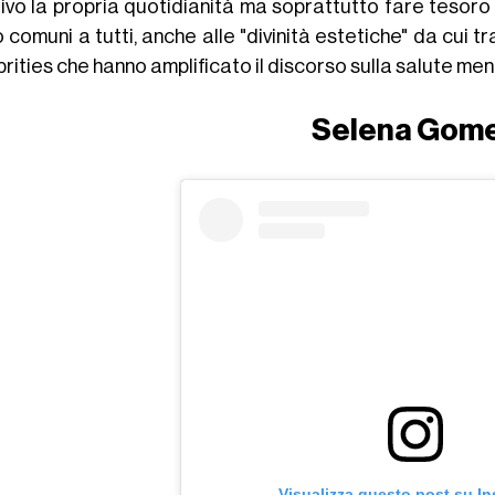
tivo la propria quotidianità ma soprattutto fare tesor
 comuni a tutti, anche alle "divinità estetiche" da cui 
rities che hanno amplificato il discorso sulla salute ment
Selena Gom
Visualizza questo post su I