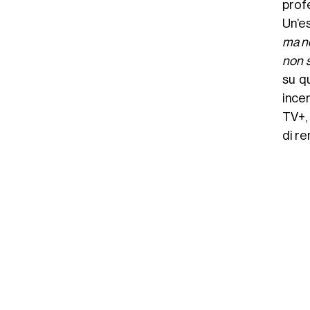
prof
Un’e
ma no
non s
su q
ince
TV+, 
di re