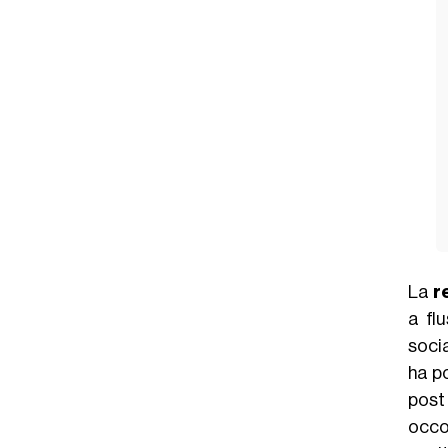
La
r
a fl
soci
ha p
post
occor