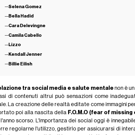
Selena Gomez
Bella Hadid
Cara Delevingne
Camila Cabello
Lizzo
Kendall Jenner
Billie Eilish
elazione tra social media e salute mentale
non è un
ussi di contenuti altrui può sensazioni come inadegu
ale. La creazione delle realtà editate come immagini p
ortato poi alla nascita della
F.O.M.O (fear of missing 
 l'anno scorso. L'importanza dei social oggi è innegabi
re regolarne l'utilizzo, gestirlo per assicurarsi di in