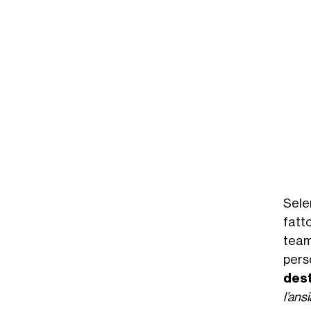
Sele
fatto
team
pers
dest
l’ans