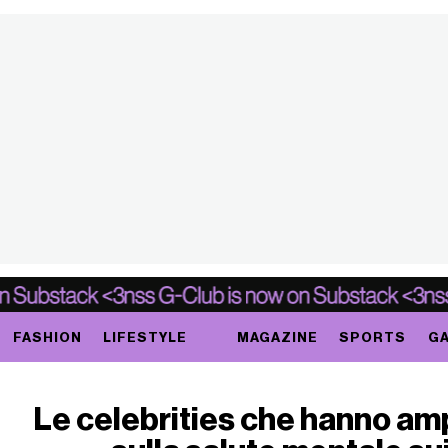
FASHION
LIFESTYLE
MAGAZINE
SPORTS
GA
Le celebrities che hanno ampl