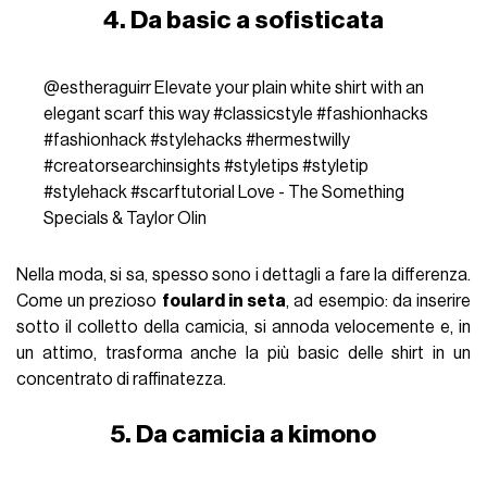
4. Da basic a sofisticata
@estheraguirr
Elevate your plain white shirt with an
elegant scarf this way
#classicstyle
#fashionhacks
#fashionhack
#stylehacks
#hermestwilly
#creatorsearchinsights
#styletips
#styletip
#stylehack
#scarftutorial
Love - The Something
Specials & Taylor Olin
Nella moda, si sa, spesso sono i dettagli a fare la differenza.
Come un prezioso
foulard in seta
, ad esempio: da inserire
sotto il colletto della camicia, si annoda velocemente e, in
un attimo, trasforma anche la più basic delle shirt in un
concentrato di raffinatezza.
5. Da camicia a kimono