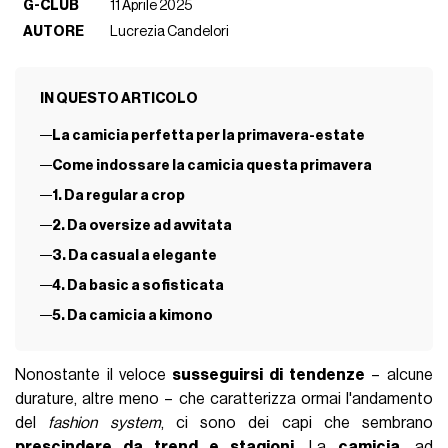
G-CLUB
11 Aprile 2025
AUTORE
Lucrezia Candelori
IN QUESTO ARTICOLO
La camicia perfetta per la primavera-estate
Come indossare la camicia questa primavera
1. Da regular a crop
2. Da oversize ad avvitata
3. Da casual a elegante
4. Da basic a sofisticata
5. Da camicia a kimono
Nonostante il veloce
susseguirsi di tendenze
– alcune
durature, altre meno – che caratterizza ormai l'andamento
del
fashion system
, ci sono dei capi che sembrano
prescindere da trend e stagioni
. La
camicia
, ad