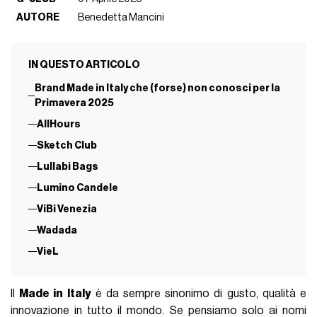
AUTORE
Benedetta Mancini
IN QUESTO ARTICOLO
Brand Made in Italy che (forse) non conosci per la
Primavera 2025
AllHours
Sketch Club
Lullabi Bags
Lumino Candele
ViBi Venezia
Wadada
VieL
Il
Made in Italy
è da sempre sinonimo di gusto, qualità e
innovazione in tutto il mondo. Se pensiamo solo ai nomi