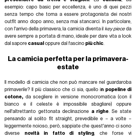
esempio: capo basic per eccellenza, è uno di quei pezzi
senza tempo che torna a essere protagonista dei nostri
outfit anno dopo anno, senza mai stancarci. In particolare,
con l'arrivo della primavera, la camicia diventa il
key piece
da
avere sempre a portata di mano, ideale per dare vita a look
dal sapore
casual
oppure dal fascino
più chic
.
La camicia perfetta per la primavera-
estate
Il modello di camicia che non può mancare nel guardaroba
primaverile? Il più classico che ci sia, quello i
n popeline di
cotone,
da scegliere in versione monocromatica (con il
bianco e il celeste è impossibile sbagliare) oppure
nell'altrettanto gettonata declinazione
a righe
. Se state
pensando al solito fit straight, prevedibile e – a volte –
leggermente noioso, però, sappiate che quest'anno ci sono
diverse
novità in fatto di styling
, che forse vi