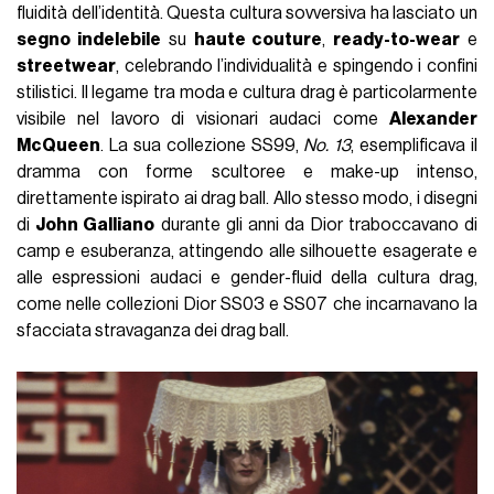
fluidità dell’identità. Questa cultura sovversiva ha lasciato un
segno indelebile
su
haute couture
,
ready-to-wear
e
streetwear
, celebrando l’individualità e spingendo i confini
stilistici. Il legame tra moda e cultura drag è particolarmente
visibile nel lavoro di visionari audaci come
Alexander
McQueen
. La sua collezione SS99,
No. 13
, esemplificava il
dramma con forme scultoree e make-up intenso,
direttamente ispirato ai drag ball. Allo stesso modo, i disegni
di
John Galliano
durante gli anni da Dior traboccavano di
camp e esuberanza, attingendo alle silhouette esagerate e
alle espressioni audaci e gender-fluid della cultura drag,
come nelle collezioni Dior SS03 e SS07 che incarnavano la
sfacciata stravaganza dei drag ball.