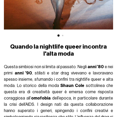
Quando la nightlife queer incontra
l'alta moda
Questa simbiosi non si limita al passato. Negli
anni ’80
e nei
primi
anni ’90
, stilisti e star drag vivevano e lavoravano
spesso insieme, sfumando i confini tra nightlife queer e alta
moda. Lo storico della moda
Shaun Cole
sottolinea che
questa era di creatività queer è emersa come risposta
coraggiosa all’
omofobia
dell’epoca, in particolare durante
la crisi dell’AIDS. I design nati da questa collaborazione
hanno superato i generi, spingendo i confini creativi e
simboleggiando sia resilienza che stile. L’influenza del drag si