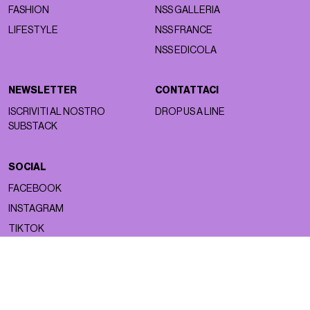
FASHION
NSS GALLERIA
LIFESTYLE
NSS FRANCE
NSS EDICOLA
NEWSLETTER
CONTATTACI
ISCRIVITI AL NOSTRO
DROP US A LINE
SUBSTACK
SOCIAL
FACEBOOK
INSTAGRAM
TIKTOK
Copyright ©2026 nss magazine srls
- All rights reserved
nss magazine srls - P.IVA 12275110968
©2026 nss magazine testata giornalistica registrata presso il Tribunale di