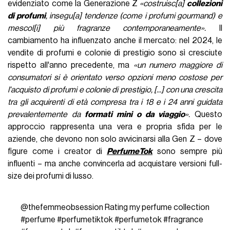
evidenziato come la Generazione Z
«costruisc[a]
collezioni
di profumi
, insegu[a] tendenze (come i profumi gourmand) e
mescol[i] più fragranze contemporaneamente».
Il
cambiamento ha influenzato anche il mercato: nel 2024, le
vendite di profumi e colonie di prestigio sono sì cresciute
rispetto all'anno precedente, ma
«un numero maggiore di
consumatori si è orientato verso opzioni meno costose per
l'acquisto di profumi e colonie di prestigio, [...] con una crescita
tra gli acquirenti di età compresa tra i 18 e i 24 anni guidata
prevalentemente da
formati mini o da viaggio
».
Questo
approccio rappresenta una vera e propria sfida per le
aziende, che devono non solo avvicinarsi alla Gen Z – dove
figure come i creator di
PerfumeTok
sono sempre più
influenti – ma anche convincerla ad acquistare versioni full-
size dei profumi di lusso.
@thefemmeobsession
Rating my perfume collection
#perfume
#perfumetiktok
#perfumetok
#fragrance