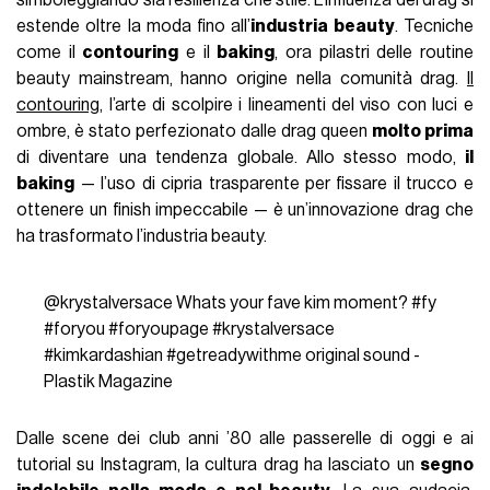
estende oltre la moda fino all’
industria beauty
. Tecniche
come il
contouring
e il
baking
, ora pilastri delle routine
beauty mainstream, hanno origine nella comunità drag.
Il
contouring
, l’arte di scolpire i lineamenti del viso con luci e
ombre, è stato perfezionato dalle drag queen
molto prima
di diventare una tendenza globale. Allo stesso modo,
il
baking
— l’uso di cipria trasparente per fissare il trucco e
ottenere un finish impeccabile — è un’innovazione drag che
ha trasformato l’industria beauty.
@krystalversace
Whats your fave kim moment?
#fy
#foryou
#foryoupage
#krystalversace
#kimkardashian
#getreadywithme
original sound -
Plastik Magazine
Dalle scene dei club anni ’80 alle passerelle di oggi e ai
tutorial su Instagram, la cultura drag ha lasciato un
segno