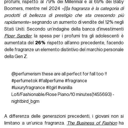
profumi, rispetto al 79% dei Millennial e al 69% dei Baby
Boomers, mentre nel 2024
«[l]a fragranza è la categoria di
prodotti di bellezza di prestigio che sta crescendo più
rapidamente»
segnando un aumento di vendite del 12% negli
Stati Uniti. Secondo un’indagine della banca d’investimenti
Piper Sandler
, la spesa per i profumi tra gli adolescenti è
aumentata del
26%
rispetto all’anno precedente, facendo
delle fragranze un elemento distintivo del marchio personale
della Gen Z.
@perfumerism
these are all perfect for fall too !!
#perfumetok
#fallperfume
#fragrance
#luxuryfragrance
#itgirl
#vanilla
Lofi/Fashionable/Rose Piano/10 minutes(1455693) -
nightbird_bgm
A differenza delle generazioni precedenti, i giovani non si
limitano a un’unica fragranza.
The Business of Fashion
ha