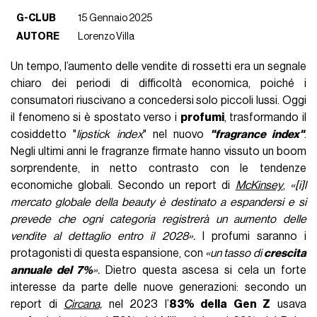
G-CLUB
15 Gennaio 2025
AUTORE
Lorenzo Villa
Un tempo, l’aumento delle vendite di rossetti era un segnale
chiaro dei periodi di difficoltà economica, poiché i
consumatori riuscivano a concedersi solo piccoli lussi. Oggi
il fenomeno si è spostato verso i
profumi
, trasformando il
cosiddetto "
lipstick index
" nel nuovo
"fragrance index"
.
Negli ultimi anni le fragranze firmate hanno vissuto un boom
sorprendente, in netto contrasto con le tendenze
economiche globali. Secondo un report di
McKinsey
,
«[i]l
mercato globale della beauty è destinato a espandersi e si
prevede che ogni categoria registrerà un aumento delle
vendite al dettaglio entro il 2028».
I profumi saranno i
protagonisti di questa espansione, con
«un tasso di
crescita
annuale del 7%
».
Dietro questa ascesa si cela un forte
interesse da parte delle nuove generazioni: secondo un
report di
Circana,
nel 2023 l’
83% della Gen Z
usava