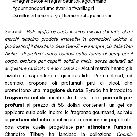
#fragrancetok
#fragrancetiktok
#gourmand
#gourmandperfume
#vanilla
#vanillagirl
#vanillaperfume
marys_theme.mp4 - joanna sui
Secondo
BoF
,
«[c]iò dipende in larga misura dal fatto che i
marchi rilascino prodotti innovativi in confezioni uniche e
[soddisfino] il desiderio della Gen-Z - e sempre più della Gen
Alpha - di profumi meno costosi sotto forma di spray per il
corpo, profumi per capelli, solidi e minis, senza abituarli ad
acquistare l'articolo meno costoso».
Alcuni marchi hanno già
iniziato a rispondere a questa sfida. Perfumehead, ad
esempio, propone oli profumati privi di alcol, che
promettono una
maggiore durata
. Byredo ha introdotto
fragranze solide
, mentre Jo Loves offre
pennelli per
profumi
al prezzo di 58 dollari contenenti un gel da
applicare sulla pelle. Inoltre, le fragranze gourmand, ispirate
ai
profumi del cibo
, continuano a crescere in popolarità,
così come quelle progettate
per stimolare l’umore
.
Charlotte Tilbury ha lanciato la collezione
Cosmic