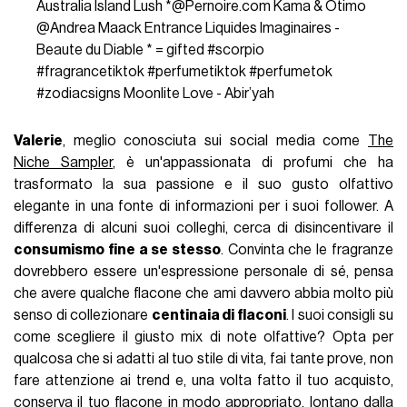
Australia Island Lush *@Pernoire.com Kama & Otimo
@Andrea Maack Entrance Liquides Imaginaires -
Beaute du Diable * = gifted
#scorpio
#fragrancetiktok
#perfumetiktok
#perfumetok
#zodiacsigns
Moonlite Love - Abir’yah
Valerie
, meglio conosciuta sui social media come
The
Niche Sampler
, è un'appassionata di profumi che ha
trasformato la sua passione e il suo gusto olfattivo
elegante in una fonte di informazioni per i suoi follower. A
differenza di alcuni suoi colleghi, cerca di disincentivare il
consumismo fine a se stesso
. Convinta che le fragranze
dovrebbero essere un'espressione personale di sé, pensa
che avere qualche flacone che ami davvero abbia molto più
senso di collezionare
centinaia di flaconi
. I suoi consigli su
come scegliere il giusto mix di note olfattive? Opta per
qualcosa che si adatti al tuo stile di vita, fai tante prove, non
fare attenzione ai trend e, una volta fatto il tuo acquisto,
conserva il tuo flacone in modo appropriato, lontano dalla