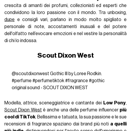
crescita di amanti dei profumi, collezionisti ed esperti che
condividono la loro passione con il mondo. Tra unboxing,
dupe
e consigli vari, parlano in modo molto spigliato e
personale di note, accostamenti inusuali e del potere
dell'olfatto nell’evocare emozioni e nel vestire la personalità
di chi lo indossa.
Scout Dixon West
@scoutdixonwest
Gothic III by Loree Rodkin.
#perfume
#perfumetiktok
#fragrance
#gothic
original sound - SCOUT DIXON WEST
Modella, attrice, sceneggiatrice e cantante dei
Low Pony
,
Scout Dixon West
è anche una delle perfume influencer
più
cool di TikTok
. Bellissima e tatuata, la sua passione e le sue
recensioni di fragranze spaziano dai brand più noti
a quelli
più indie
, distinguendosi per l'acuto senso dell'umorismo e