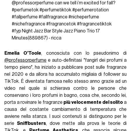
@professorperfume
can we tell i’m excited for fall?
#perfumetok
#perfumetiktok
#perfumerotation
#fallperfume
#fallfragrance
#nicheperfume
#nichefragrance
#fragrancetok
#fragrancetiktok
#fyp
Night Jazz Bar Style Jazz Piano Trio 17
Minutes(889867) - ricca
Emelia O'Toole
, conosciuta con lo pseudonimo di
@professorperfume
e auto-definitasi "fangirl dei profumi a
tempo pieno", ha iniziato a pubblicare post sulle fragranze
nel 2020 e da allora ha accumulato migliaia di follower su
TikTok. È diventata famosa nello stesso anno grazie ad un
video nel quale si schierava contro le persone che
conservano i loro profumi in bagno, cosa che, secondo lei,
porta a rovinare le fragranze
più velocemente del solito
a
causa del costante cambiamento di temperatura che
avviene nella stanza. I suoi contenuti si distinguono per le
serie
Sniffbusters
, dove mette alla prova le teorie di
TikTok, e
Perfume Aesthetics
, che associa alcune