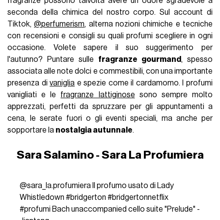
fragranze possono talvolta avere un odore sgradevole a
seconda della chimica del nostro corpo. Sul account di
Tiktok,
@perfumerism
, alterna nozioni chimiche e tecniche
con recensioni e consigli su quali profumi scegliere in ogni
occasione. Volete sapere il suo suggerimento per
l'autunno? Puntare sulle
fragranze gourmand
, spesso
associata alle note dolci e commestibili, con una importante
presenza di
vaniglia
e spezie come il cardamomo. I profumi
vanigliati e le
fragranze lattiginose
sono sempre molto
apprezzati, perfetti da spruzzare per gli appuntamenti a
cena, le serate fuori o gli eventi speciali, ma anche per
sopportare la
nostalgia autunnale
.
Sara Salamino - Sara La Profumiera
@sara_la.profumiera
Il profumo usato di Lady
Whistledown
#bridgerton
#bridgertonnetflix
#profumi
Bach unaccompanied cello suite "Prelude" -