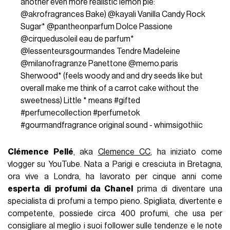
another even more realistic lemon pie:
@akrofragrances Bake) @kayali Vanilla Candy Rock
Sugar* @pantheonparfum Dolce Passione
@cirquedusoleil eau de parfum*
@lessenteursgourmandes Tendre Madeleine
@milanofragranze Panettone @memo.paris
Sherwood* (feels woody and and dry seeds like but
overall make me think of a carrot cake without the
sweetness) Little * means
#gifted
#perfumecollection
#perfumetok
#gourmandfragrance
original sound - whimsigothiic
Clémence Pellé
, aka
Clemence CC
, ha iniziato come
vlogger su YouTube. Nata a Parigi e cresciuta in Bretagna,
ora vive a Londra, ha lavorato per cinque anni come
esperta di profumi da Chanel
prima di diventare una
specialista di profumi a tempo pieno. Spigliata, divertente e
competente, possiede circa 400 profumi, che usa per
consigliare al meglio i suoi follower sulle tendenze e le note