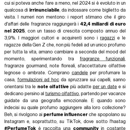
cui si poteva anche fare a meno, nel 2024 si è evoluto in un
qualcosa di
irrinunciabile
, da indossare come biglietto da
visita. I numeri non mentono: i report stimano che il giro
d'affari delle fragranze raggiungerà i
42,4 miliardi di euro
nel 2025
, con un tasso di crescita composto annuo del
3,9%. I maggiori cultori e acquirenti sono i
ragazzi
e le
ragazze della Gen Z che, non più fedeli ad un unico profumo
per tutta la vita, amano cambiare a seconda del mood del
momento, sperimentando tra
fragranze funzionali
,
fragranze gourmand, note floreali, sfaccettature olfattive
legnose o ambrate. Comprano
candele
per profumare la
casa,
formulazioni ad hoc
da spruzzare sui capelli, sanno
orientarsi tra le
note olfattive
più adatte
per un date
e si
dedicano persino al
turismo olfattivo
, partendo per vacanze
guidate da una geografia emozionale. E quando sono
indecisi su quale profumo aggiungere alla loro collezione?
Beh, si rivolgono ai
perfume influencer
che spopolano su
Instagram e, soprattutto, su TikTok, dove sotto l'hastag
#PerfumeTok
è raccolta una
community
in costante