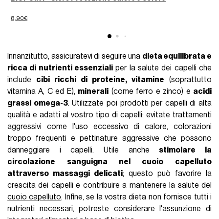
8,90€
7
Innanzitutto, assicuratevi di seguire una
dieta equilibrata e
ricca di nutrienti essenziali
per la salute dei capelli che
include
cibi ricchi di proteine, vitamine
(soprattutto
vitamina A, C ed E),
minerali
(come ferro e zinco) e
acidi
grassi omega-3
. Utilizzate poi prodotti per capelli di alta
qualità e adatti al vostro tipo di capelli: evitate trattamenti
aggressivi come l'uso eccessivo di calore, colorazioni
troppo frequenti e pettinature aggressive che possono
danneggiare i capelli. Utile anche
stimolare la
circolazione sanguigna nel cuoio capelluto
attraverso massaggi delicati
; questo può favorire la
crescita dei capelli e contribuire a mantenere la salute del
cuoio capelluto
. Infine, se la vostra dieta non fornisce tutti i
nutrienti necessari, potreste considerare l'assunzione di