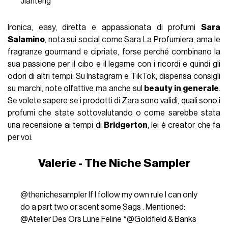
Jianteng
Ironica, easy, diretta e appassionata di profumi
Sara
Salamino
, nota sui social come
Sara La Profumiera
, ama le
fragranze gourmand e cipriate, forse perché combinano la
sua passione per il cibo e il legame con i ricordi e quindi gli
odori di altri tempi. Su Instagram e TikTok, dispensa consigli
su marchi, note olfattive ma anche sul
beauty in generale
.
Se volete sapere se i prodotti di Zara sono validi, quali sono i
profumi che state sottovalutando o come sarebbe stata
una recensione ai tempi di
Bridgerton
, lei è creator che fa
per voi.
Valerie - The Niche Sampler
@thenichesampler
If I follow my own rule I can only
do a part two or scent some Sags . Mentioned:
@Atelier Des Ors Lune Feline *@Goldfield & Banks