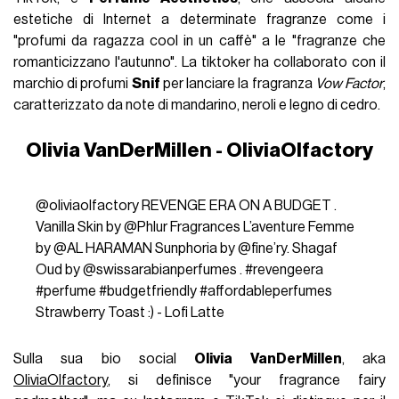
estetiche di Internet a determinate fragranze come i
"profumi da ragazza cool in un caffè" a le "fragranze che
romanticizzano l'autunno". La tiktoker ha collaborato con il
marchio di profumi
Snif
per lanciare la fragranza
Vow Factor
,
caratterizzato da note di mandarino, neroli e legno di cedro.
Olivia VanDerMillen - OliviaOlfactory
@oliviaolfactory
REVENGE ERA ON A BUDGET .
Vanilla Skin by @Phlur Fragrances L’aventure Femme
by @AL HARAMAN Sunphoria by @fine’ry. Shagaf
Oud by @swissarabianperfumes .
#revengeera
#perfume
#budgetfriendly
#affordableperfumes
Strawberry Toast :) - Lofi Latte
Sulla sua bio social
Olivia VanDerMillen
, aka
OliviaOlfactory
, si definisce "your fragrance fairy