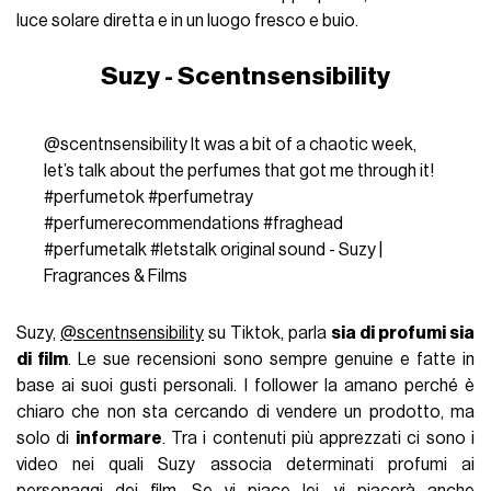
luce solare diretta e in un luogo fresco e buio.
Suzy - Scentnsensibility
@scentnsensibility
It was a bit of a chaotic week,
let’s talk about the perfumes that got me through it!
#perfumetok
#perfumetray
#perfumerecommendations
#fraghead
#perfumetalk
#letstalk
original sound - Suzy |
Fragrances & Films
Suzy,
@scentnsensibility
su Tiktok, parla
sia di profumi sia
di film
. Le sue recensioni sono sempre genuine e fatte in
base ai suoi gusti personali. I follower la amano perché è
chiaro che non sta cercando di vendere un prodotto, ma
solo di
informare
. Tra i contenuti più apprezzati ci sono i
video nei quali Suzy associa determinati profumi ai
personaggi dei film. Se vi piace lei, vi piacerà anche