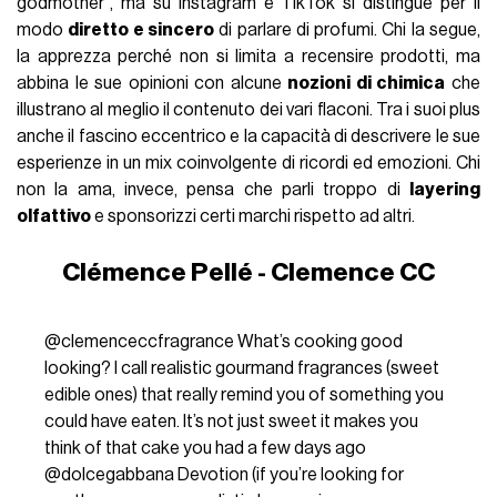
godmother", ma su Instagram e TikTok si distingue per il
modo
diretto e sincero
di parlare di profumi. Chi la segue,
la apprezza perché non si limita a recensire prodotti, ma
abbina le sue opinioni con alcune
nozioni di chimica
che
illustrano al meglio il contenuto dei vari flaconi. Tra i suoi plus
anche il fascino eccentrico e la capacità di descrivere le sue
esperienze in un mix coinvolgente di ricordi ed emozioni. Chi
non la ama, invece, pensa che parli troppo di
layering
olfattivo
e sponsorizzi certi marchi rispetto ad altri.
Clémence Pellé - Clemence CC
@clemenceccfragrance
What’s cooking good
looking? I call realistic gourmand fragrances (sweet
edible ones) that really remind you of something you
could have eaten. It’s not just sweet it makes you
think of that cake you had a few days ago
@dolcegabbana Devotion (if you’re looking for