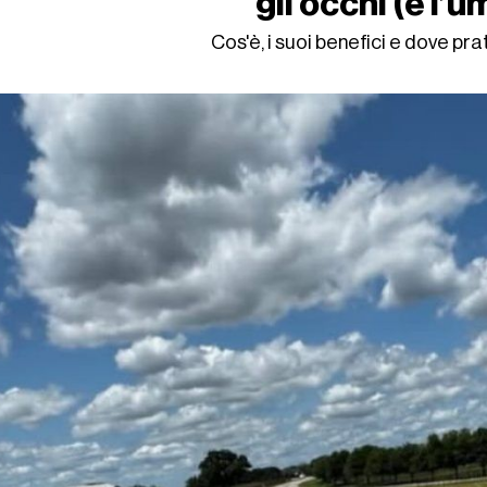
gli occhi (e l’
Cos'è, i suoi benefici e dove prat