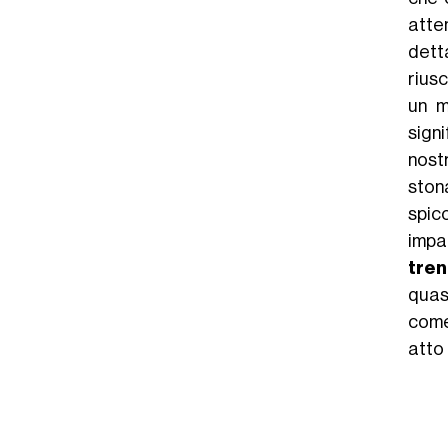
atten
dett
rius
un 
sign
nost
ston
spic
impa
tre
quas
com
atto 