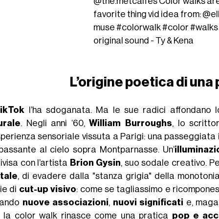
@the.metcalfes
Color walks ar
favorite thing vid idea from: @e
muse
#colorwalk
#color
#walks
original sound - Ty & Kena
L’origine poetica di una 
ikTok
l’ha sdoganata. Ma le sue radici affondano 
urale
. Negli anni ‘60,
William Burroughs
, lo scritt
sperienza sensoriale vissuta a Parigi: una passeggiata 
passante al cielo sopra Montparnasse. Un’
illuminaz
visa con l’artista
Brion Gysin
, suo sodale creativo. P
tale
, di evadere dalla "stanza grigia" della monotonia
ie di
cut-up visivo
: come se tagliassimo e ricompones
cando
nuove associazioni
,
nuovi significati
e, magar
 la color walk rinasce come una pratica
pop e acce