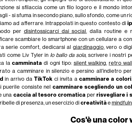
zione si sfilaccia come un filo logoro e il mondo intor
agli - si sfuma in secondo piano, sullo sfondo, come un 
ciamo ad afferrare. Intrappolati in questo contesto di
i
modo per
disintossicarci dai social
, dalla routine e 
ificare scambiare lo smartphone con un cellulare a con
ra serie comfort, dedicarsi al
giardinaggio
, vero o di
ati come Liv Tyler in
Io ballo da sola
, scrivere i nostri 
ca la
camminata
di ogni tipo:
silent walking
,
retro wal
rato a camminare in silenzio e persino all’indietro per
nd
in arrivo da
TikTok
ci invita a
camminare a colori
i puerile consiste nel
camminare scegliendo un co
e una
caccia al tesoro cromatica
per
risvegliare i 
ribelle di presenza, un esercizio di
creatività
e
mindful
Cos'è una color