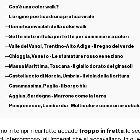
Cos'è una color walk?
L’origine poetica di una pratica virale
I benefici invisibili della color walk
Sette mete in Italia perfette per camminare a colori
Valle del Vanoi, Trentino-Alto Adige - Il regno del verde
Chioggia, Veneto - Le sfumature rosso veneziano
Massa Marittima, Toscana - Il giallo dorato dei girasoli
Castelluccio di Norcia, Umbria - Il viola della fioritura
Casamassima, Puglia - Il borgo blu
Aggius, Sardegna - Marrone come la terra
Pomponesco, Lombardia - Multicolore come un arcobal
amo in tempi in cui tutto accade
troppo in fretta
: lo s
ci interrompono, gli impegni che si accavallano. In qu