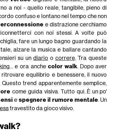
no a noi - quello reale, tangibile, pieno di
ricordo confuso e lontano nel tempo che non
perconnessione
e distrazione cerchiamo
riconnetterci con noi stessi. A volte può
chiglia, fare un lungo bagno guardando la
gitale, alzare la musica e ballare cantando
pensieri su un
diario
o
correre
. Tra queste
king
… e ora anche
color walk
. Dopo aver
 ritrovare equilibrio e benessere, il nuovo
. Questo trend apparentemente semplice,
lore
come guida visiva. Tutto qui. È un po'
sensi
e
spegnere il rumore mentale
. Un
ness
travestito da gioco visivo.
 walk?