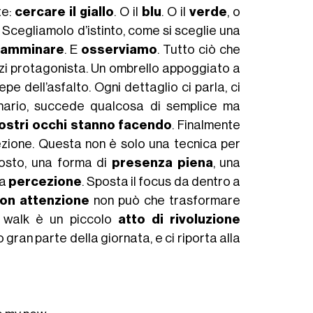
te:
cercare il giallo
. O il
blu
. O il
verde
, o
. Scegliamolo d’istinto, come si sceglie una
camminare
. E
osserviamo
. Tutto ciò che
anzi protagonista. Un ombrello appoggiato a
pe dell’asfalto. Ogni dettaglio ci parla, ci
inario, succede qualcosa di semplice ma
 nostri occhi stanno facendo
. Finalmente
zione. Questa non è solo una tecnica per
ttosto, una forma di
presenza piena
, una
ra
percezione
. Sposta il focus da dentro a
con attenzione
non può che trasformare
r walk è un piccolo
atto di rivoluzione
o gran parte della giornata, e ci riporta alla