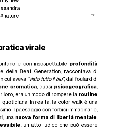
e my new
llasandra
#nature
pratica virale
lontano e con insospettabile
profondità
ore della Beat Generation, raccontava di
in cui aveva
“visto tutto il blu”
, dal foulard di
ione cromatica
, quasi
psicogeografica
,
er loro, era un modo di rompere la
routine
 quotidiana. In realtà, la color walk è una
simo il paesaggio con forbici immaginarie,
i, una
nuova forma di libertà mentale
.
ssibile
, un atto ludico che può essere