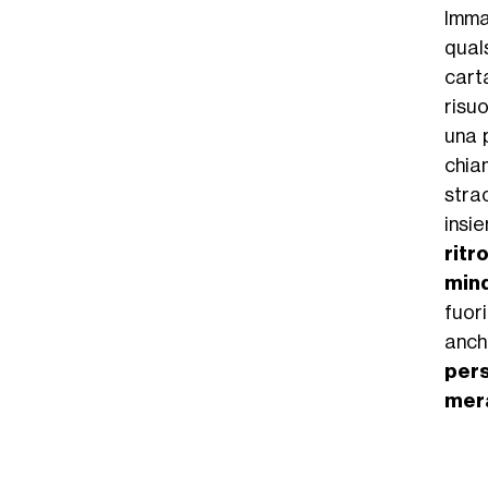
Imma
quals
cart
risu
una p
chia
stra
insi
ritr
mind
fuor
anch
per
mera
n a color walk This