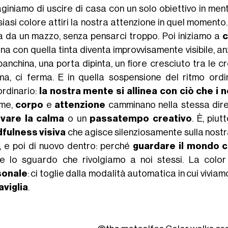
giniamo di uscire di casa con un solo obiettivo in men
iasi colore attiri la nostra attenzione in quel momento
a da un mazzo, senza pensarci troppo. Poi iniziamo a
ona con quella tinta diventa improvvisamente visibile, 
anchina, una porta dipinta, un fiore cresciuto tra le cre
ma, ci ferma. E in quella sospensione del ritmo ord
ordinario:
la nostra mente si allinea con ciò che i
eme,
corpo
e
attenzione
camminano nella stessa dire
ovare la calma
o un
passatempo creativo
. È, piu
fulness visiva
che agisce silenziosamente sulla nost
i, e poi di nuovo dentro: perché
guardare il mondo 
e lo sguardo che rivolgiamo a noi stessi. La colo
sonale
: ci toglie dalla modalità automatica in cui viviam
viglia
.