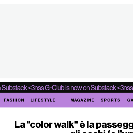
FASHION
LIFESTYLE
MAGAZINE
SPORTS
GA
La "color walk" è la passegg