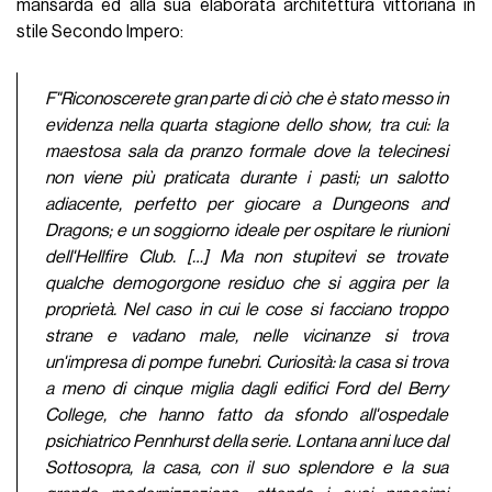
mansarda ed alla sua elaborata architettura vittoriana in
stile Secondo Impero:
F"Riconoscerete gran parte di ciò che è stato messo in
evidenza nella quarta stagione dello show, tra cui: la
maestosa sala da pranzo formale dove la telecinesi
non viene più praticata durante i pasti; un salotto
adiacente, perfetto per giocare a Dungeons and
Dragons; e un soggiorno ideale per ospitare le riunioni
dell'Hellfire Club. […] Ma non stupitevi se trovate
qualche demogorgone residuo che si aggira per la
proprietà. Nel caso in cui le cose si facciano troppo
strane e vadano male, nelle vicinanze si trova
un'impresa di pompe funebri. Curiosità: la casa si trova
a meno di cinque miglia dagli edifici Ford del Berry
College, che hanno fatto da sfondo all'ospedale
psichiatrico Pennhurst della serie. Lontana anni luce dal
Sottosopra, la casa, con il suo splendore e la sua