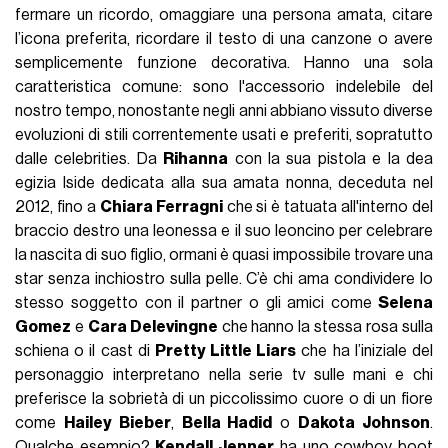
fermare un ricordo, omaggiare una persona amata, citare
l’icona preferita, ricordare il testo di una canzone o avere
semplicemente funzione decorativa. Hanno una sola
caratteristica comune: sono l'accessorio indelebile del
nostro tempo, nonostante negli anni abbiano vissuto diverse
evoluzioni di stili correntemente usati e preferiti, sopratutto
dalle celebrities. Da
Rihanna
con la sua pistola e la dea
egizia Iside dedicata alla sua amata nonna, deceduta nel
2012, fino a
Chiara Ferragni
che si è tatuata all'interno del
braccio destro una leonessa e il suo leoncino per celebrare
la nascita di suo figlio, ormani è quasi impossibile trovare una
star senza inchiostro sulla pelle. C’è chi ama condividere lo
stesso soggetto con il partner o gli amici come
Selena
Gomez
e
Cara Delevingne
che hanno la stessa rosa sulla
schiena o il cast di
Pretty Little Liars
che ha l’iniziale del
personaggio interpretano nella serie tv sulle mani e chi
preferisce la sobrietà di un piccolissimo cuore o di un fiore
come
Hailey Bieber
,
Bella Hadid
o
Dakota Johnson
.
Qualche esempio?
Kendall Jenner
ha uno cowboy boot