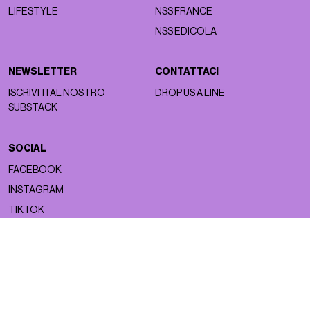
LIFESTYLE
NSS FRANCE
NSS EDICOLA
NEWSLETTER
CONTATTACI
ISCRIVITI AL NOSTRO
DROP US A LINE
SUBSTACK
SOCIAL
FACEBOOK
INSTAGRAM
TIKTOK
Copyright ©2026 nss magazine srls
- All rights reserved
nss magazine srls - P.IVA 12275110968
©2026 nss magazine testata giornalistica registrata presso il Tribunale di
Milano. Aut. n° 77 del 13/5/2022