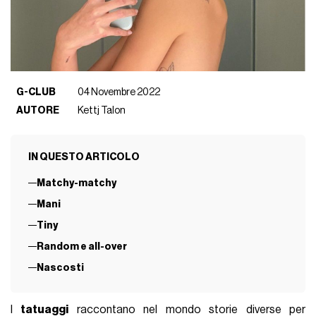
G-CLUB
04 Novembre 2022
AUTORE
Kettj Talon
IN QUESTO ARTICOLO
Matchy-matchy
Mani
Tiny
Random e all-over
Nascosti
I
tatuaggi
raccontano nel mondo storie diverse per