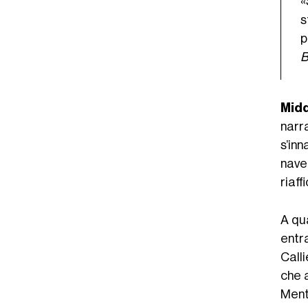
«
s
p
B
Mid
narr
s’inn
nave
riaff
A qua
entr
Call
che 
Ment