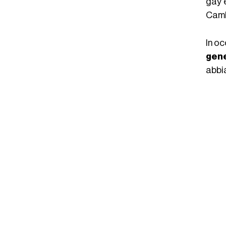
gay e
Camb
In o
gen
abbia