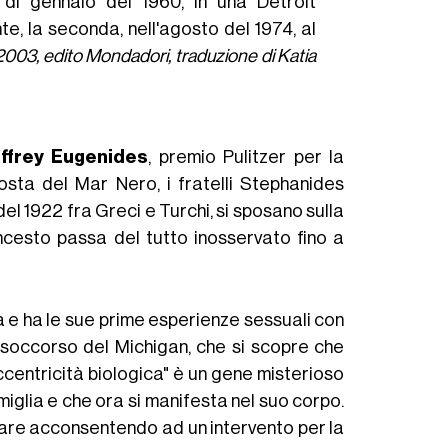
 di gennaio del 1960, in una Detroit
, la seconda, nell'agosto del 1974, al
003, edito Mondadori, traduzione di Katia
ffrey Eugenides
, premio Pulitzer per la
costa del Mar Nero, i fratelli Stephanides
el 1922 fra Greci e Turchi, si sposano sulla
 incesto passa del tutto inosservato fino a
ca e ha le sue prime esperienze sessuali con
o soccorso del Michigan, che si scopre che
centricità biologica" è un gene misterioso
iglia e che ora si manifesta nel suo corpo.
diare acconsentendo ad un intervento per la