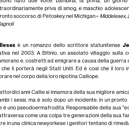
Sono nato due volte: bambina, la prima, un giorno
traordinariamente priva di smog, e maschio adolescente
ronto soccorso di Petoskey, nel Michigan.»
Middelesex, 2
agnoli
dlesex
è un romanzo dello scrittore statunitense
Je
ativa nel 2003. A Bitinio, un assolato villaggio sulla 
amorano e, costretti ad emigrare a causa della guerra d
 che li porterà negli Stati Uniti. Ed è così che il loro
iorare nel corpo della loro nipotina Calliope.
ttordici anni Callie si innamora della sua migliore ami
ambi i sessi, ma è solo dopo un incidente, in un pront
ie è uno pseudoermafrodita. Responsabile della sua "ec
attraversa come una colpa tre generazioni della sua fam
re in una clinica newyorkese i genitori tentano di rime