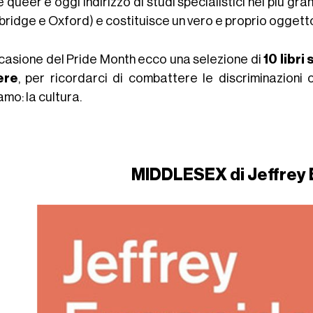
 queer è oggi indirizzo di studi specialistici nei più gra
ridge e Oxford) e costituisce un vero e proprio oggetto
ccasione del Pride Month ecco una selezione di
10 libri
ere
, per ricordarci di combattere le discriminazioni
mo: la cultura.
MIDDLESEX di Jeffrey