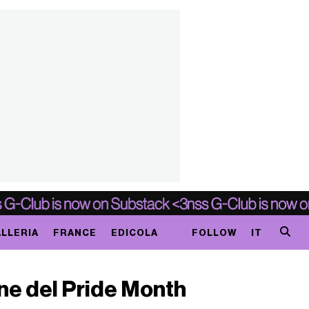
LLERIA
FRANCE
EDICOLA
FOLLOW
IT
one del Pride Month