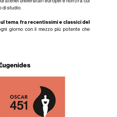
ndi atenei universitari europei e non (fra cui
 di studio.
 sul tema
,
fra recentissimi e classici del
 ogni giorno con il mezzo più potente che
 Eugenides