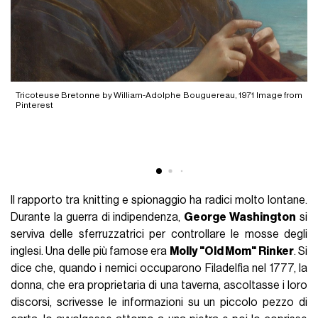
y,
Tricoteuse Bretonne by William-Adolphe Bouguereau, 1971 Image from
L
Pinterest
W
Il rapporto tra knitting e spionaggio ha radici molto lontane.
Durante la guerra di indipendenza,
George Washington
si
serviva delle sferruzzatrici per controllare le mosse degli
inglesi. Una delle più famose era
Molly "Old Mom" Rinker
. Si
dice che, quando i nemici occuparono Filadelfia nel 1777, la
donna, che era proprietaria di una taverna, ascoltasse i loro
discorsi, scrivesse le informazioni su un piccolo pezzo di