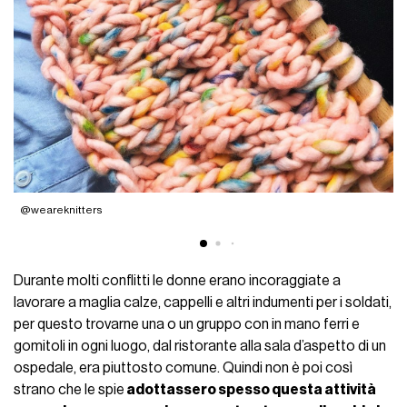
@weareknitters
@
Durante molti conflitti le donne erano incoraggiate a
lavorare a maglia calze, cappelli e altri indumenti per i soldati,
per questo trovarne una o un gruppo con in mano ferri e
gomitoli in ogni luogo, dal ristorante alla sala d’aspetto di un
ospedale, era piuttosto comune. Quindi non è poi così
strano che le spie
adottassero spesso questa attività