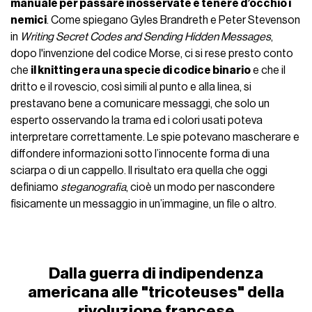
manuale per passare inosservate e tenere d’occhio i
nemici
. Come spiegano Gyles Brandreth e Peter Stevenson
in
Writing Secret Codes and Sending Hidden Messages
,
dopo l'invenzione del codice Morse, ci si rese presto conto
che
il knitting era una specie di codice binario
e che il
dritto e il rovescio, così simili al punto e alla linea, si
prestavano bene a comunicare messaggi, che solo un
esperto osservando la trama ed i colori usati poteva
interpretare correttamente. Le spie potevano mascherare e
diffondere informazioni sotto l’innocente forma di una
sciarpa o di un cappello. Il risultato era quella che oggi
definiamo
steganografia
, cioè un modo per nascondere
fisicamente un messaggio in un’immagine, un file o altro.
Dalla guerra di indipendenza
americana alle "tricoteuses" della
rivoluzione francese