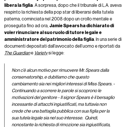
libera la figlia
. A sorpresa, dopo che il tribunale di L.A. aveva
respinto la richiesta della pop star di liberarsi della tutela
paterna, cominciata nel 2008 dopo un crollo mentale e
proseguita fino ad ora,
Jamie Spears ha dichiarato di
voler rinunciare al suo ruolo di tutore legale e
amministratore del patrimonio della figlia
. In una serie di
documenti depositati dall’avvocato dell’uomo e riportati da
The Guardian
e
Variety
si legge:
Non c’è alcun motivo per rimuovere Mr. Spears dalla
conservatorship, e dubitiamo che questo
cambiamento sia nei migliori interessi di Miss Spears. -
Continuando a scorrere le parole si scoprono le
motivazioni del genitore - Il signor Spears è il bersaglio
incessante di attacchi ingiustificati, ma tuttavia non
crede che una battaglia pubblica con sua figlia per la
sua tutela legale sia nel suo interesse. Quindi,
nonostante la richiesta di rimozione sia ingiustificata,