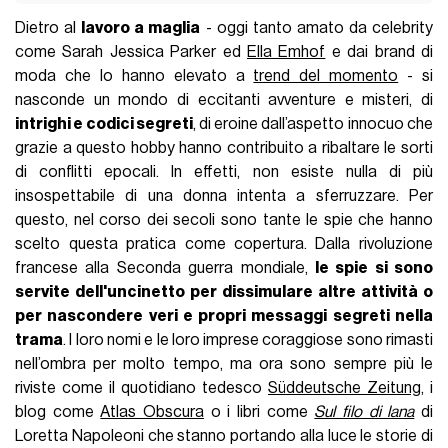
Dietro al
lavoro a maglia
- oggi tanto amato da celebrity
come Sarah Jessica Parker ed
Ella Emhof
e dai brand di
moda che lo hanno elevato a
trend del momento
- si
nasconde un mondo di eccitanti avventure e misteri, di
intrighi e codici segreti
, di eroine dall’aspetto innocuo che
grazie a questo hobby hanno contribuito a ribaltare le sorti
di conflitti epocali. In effetti, non esiste nulla di più
insospettabile di una donna intenta a sferruzzare. Per
questo, nel corso dei secoli sono tante le spie che hanno
scelto questa pratica come copertura. Dalla rivoluzione
francese alla Seconda guerra mondiale,
le spie si sono
servite dell'uncinetto per dissimulare altre attività o
per nascondere veri e propri messaggi segreti nella
trama
. I loro nomi e le loro imprese coraggiose sono rimasti
nell’ombra per molto tempo, ma ora sono sempre più le
riviste come il quotidiano tedesco
Süddeutsche Zeitung
, i
blog come
Atlas Obscura
o i libri come
Sul filo di lana
di
Loretta Napoleoni che stanno portando alla luce le storie di