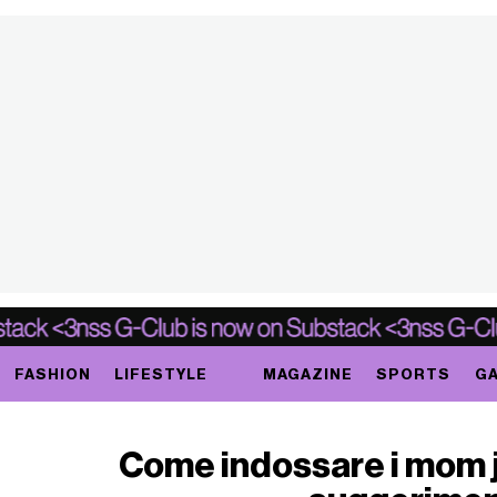
FASHION
LIFESTYLE
MAGAZINE
SPORTS
GA
Come indossare i mom j