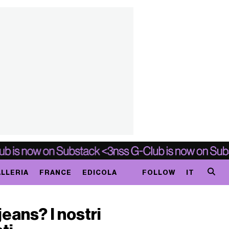
LLERIA
FRANCE
EDICOLA
FOLLOW
IT
eans? I nostri