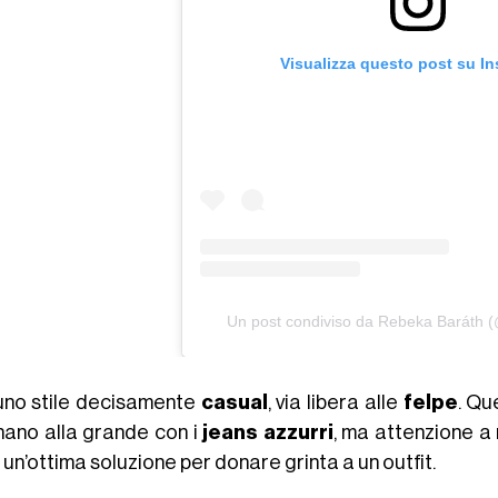
Visualizza questo post su I
Un post condiviso da Rebeka Baráth 
uno stile decisamente
casual
, via libera alle
felpe
. Qu
nano alla grande con i
jeans azzurri
, ma attenzione a 
un’ottima soluzione per donare grinta a un outfit.