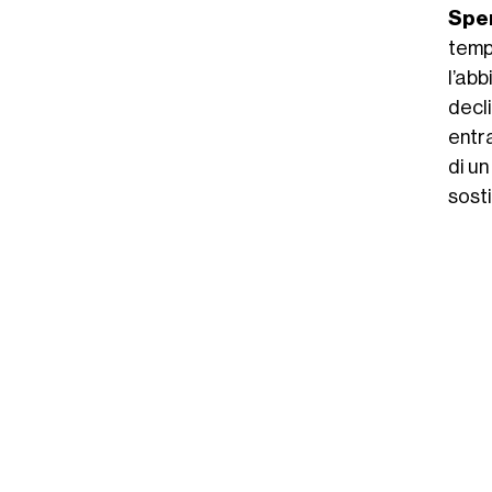
Spe
temp
l’ab
decl
entr
di u
sosti