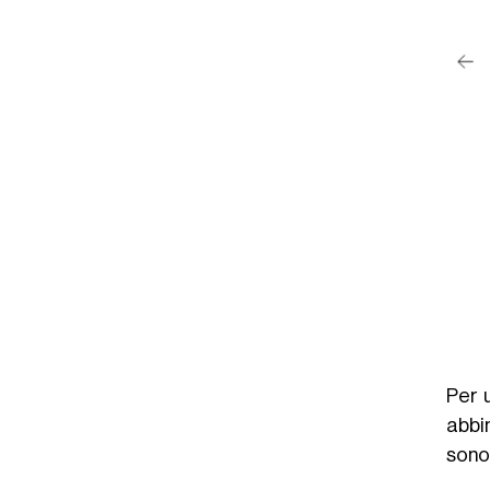
post su Instagram
a Baráth (@rebekabarath)
Per 
abbi
sono 