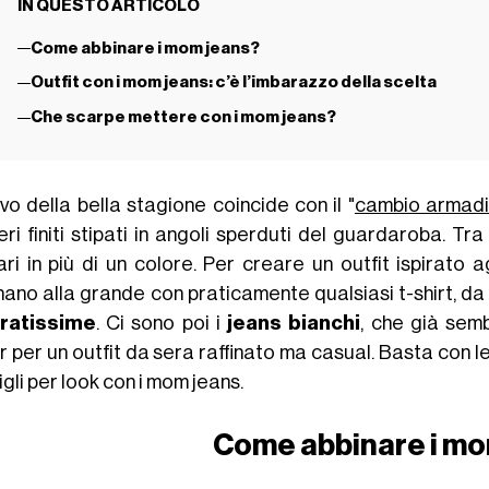
IN QUESTO ARTICOLO
Come abbinare i mom jeans?
Outfit con i mom jeans: c’è l’imbarazzo della scelta
Che scarpe mettere con i mom jeans?
ivo della bella stagione coincide con il "
cambio armad
eri finiti stipati in angoli sperduti del guardaroba. Tr
ri in più di un colore. Per creare un outfit ispirato a
nano alla grande con praticamente qualsiasi t-shirt, da
ratissime
. Ci sono poi i
jeans bianchi
, che già semb
 per un outfit da sera raffinato ma casual. Basta con le a
gli per look con i mom jeans.
Come abbinare i mo