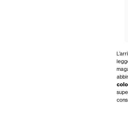
L’arr
legg
maga
abbi
colo
super
consi