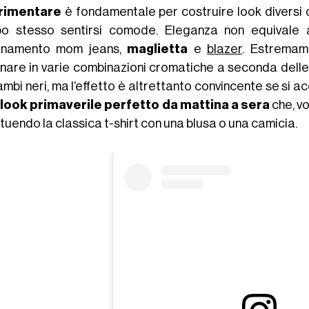
rimentare
è fondamentale per costruire look diversi d
o stesso sentirsi comode. Eleganza non equivale
binamento mom jeans,
maglietta
e
blazer
. Estremame
inare in varie combinazioni cromatiche a seconda delle
ambi neri, ma l’effetto è altrettanto convincente se si 
n
look primaverile perfetto da mattina a sera
che, vo
tuendo la classica t-shirt con una blusa o una camicia.