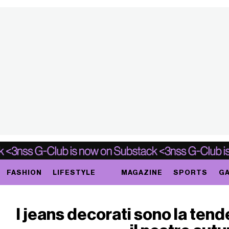
FASHION
LIFESTYLE
MAGAZINE
SPORTS
GA
I jeans decorati sono la tend