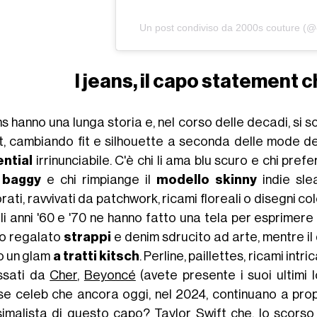
Un post condiviso da 2000s couture (
I jeans, il capo statement c
ns hanno una lunga storia e, nel corso delle decadi, si
it, cambiando fit e silhouette a seconda delle mode
ntial
irrinunciabile. C'è chi li ama blu scuro e chi prefer
o
baggy
e chi rimpiange il
modello skinny
indie slea
ati, ravvivati da patchwork, ricami floreali o disegni co
li anni '60 e '70 ne hanno fatto una tela per esprimere la
o regalato
strappi
e denim sdrucito ad arte, mentre il 
o un glam
a tratti kitsch
. Perline, paillettes, ricami int
ssati da
Cher
,
Beyoncé
(avete presente i suoi ultimi 
se celeb che ancora oggi, nel 2024, continuano a propo
imalista di questo capo?
Taylor Swift
che, lo scorso