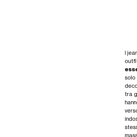
I jea
outf
esse
sol
decor
tra g
hann
vers
indo
stes
mass