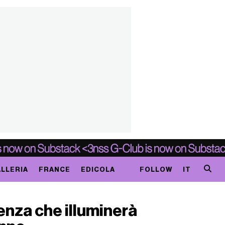
LLERIA
FRANCE
EDICOLA
FOLLOW
IT
enza che illuminerà