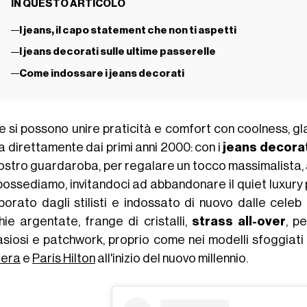
IN QUESTO ARTICOLO
I jeans, il capo statement che non ti aspetti
I jeans decorati sulle ultime passerelle
Come indossare i jeans decorati
 si possono unire praticità e comfort con coolness, glam
a direttamente dai primi anni 2000: con i
jeans decora
nostro guardaroba, per regalare un tocco massimalista, a
possediamo, invitandoci ad abbandonare il quiet luxury 
aborato dagli stilisti e indossato di nuovo dalle celeb
hie argentate, frange di cristalli,
strass all-over
, p
asiosi e patchwork, proprio come nei modelli sfoggiat
lera
e
Paris Hilton
all'inizio del nuovo millennio.