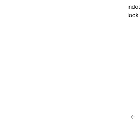
indo
look 
post su Instagram