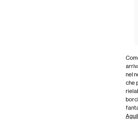
Come
arriv
nel 
che 
riel
borc
fant
Agui