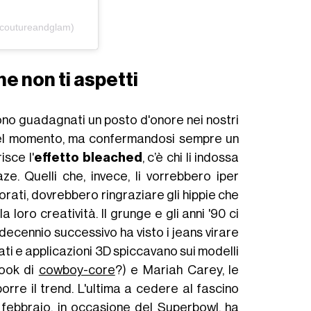
@coutureandglam)
he non ti aspetti
 sono guadagnati un posto d'onore nei nostri
 del momento, ma confermandosi sempre un
isce l'
effetto bleached
, c’è chi li indossa
ze. Quelli che, invece, li vorrebbero iper
lorati, dovrebbero ringraziare gli hippie che
 loro creatività. Il grunge e gli anni '90 ci
decennio successivo ha visto i jeans virare
ricati e applicazioni 3D spiccavano sui modelli
look di
cowboy-core
?) e Mariah Carey, le
rre il trend. L'ultima a cedere al fascino
 febbraio, in occasione del Superbowl, ha